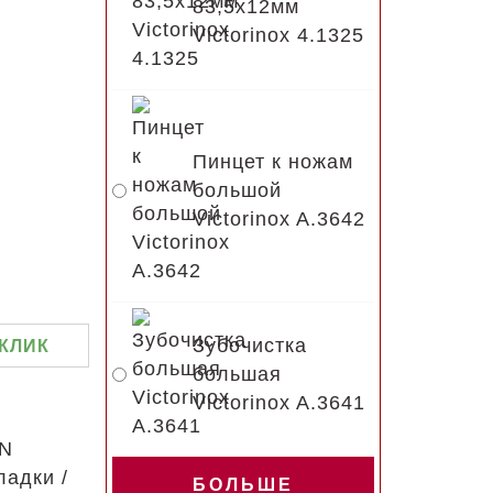
83,5х12мм
Victorinox 4.1325
Пинцет к ножам
большой
Victorinox A.3642
Зубочистка
 КЛИК
большая
Victorinox A.3641
AN
ладки /
БОЛЬШЕ