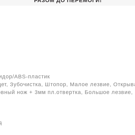
РАЗОМ ДО ПЕРЕМОГИ!
идор/ABS-пластик
ет, Зубочистка, Штопор, Малое лезвие, Открыв
рвный нож + 3мм пл.отвертка, Большое лезвие,
й