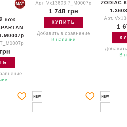
ZODIAC К
Арт. Vx13603.7_M0007p
1 748 грн
1.360
Арт. Vx1
й нож
КУПИТЬ
1 6
 SPARTAN
Добавить в сравнение
T.M0007p
К
В наличии
.T_M0007p
Добавить
 грн
В 
ТЬ
сравнение
чии
NEW
NEW