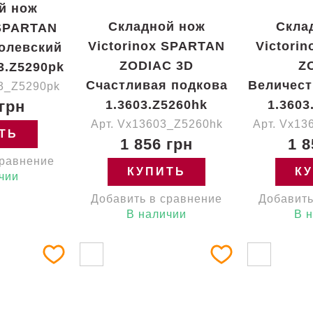
й нож
Складной нож
Скла
 SPARTAN
Victorinox SPARTAN
Victori
олевский
ZODIAC 3D
Z
3.Z5290pk
Счастливая подкова
Величест
.3_Z5290pk
 грн
1.3603.Z5260hk
1.3603
Арт. Vx13603_Z5260hk
Арт. Vx13
ТЬ
1 856 грн
1 8
сравнение
КУПИТЬ
К
чии
Добавить в сравнение
Добавить
В наличии
В 