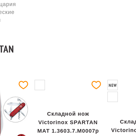
цария
еские
ы
TAN
NEW
Складной нож
Скла
Victorinox SPARTAN
Victori
MAT 1.3603.7.M0007p