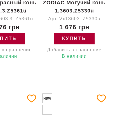
расный конь
ZODIAC Могучий конь
3.3.Z5361u
1.3603.Z5330u
3603.3_Z5361u
Арт. Vx13603_Z5330u
76 грн
1 676 грн
УПИТЬ
КУПИТЬ
 в сравнение
Добавить в сравнение
наличии
В наличии
NEW