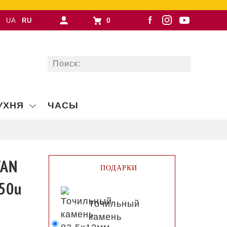
0
UA
RU
УХНЯ
ЧАСЫ
TAN
ПОДАРКИ
50u
Точильный
камень