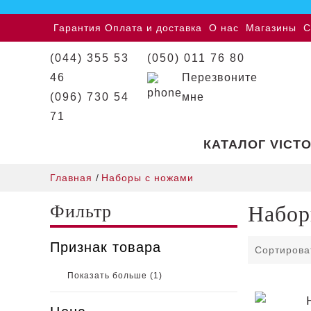
Гарантия
Оплата и доставка
О нас
Магазины
С
(044) 355 53
(050) 011 76 80
46
Перезвоните
(096) 730 54
мне
71
КАТАЛОГ VICT
Главная
/
Наборы с ножами
Фильтр
Набор
Признак товара
Сортирова
Показать больше (
1
)