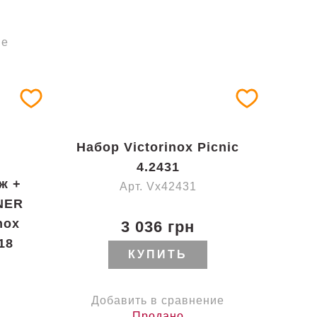
ие
Набор Victorinox Picnic
4.2431
ж +
Арт. Vx42431
NER
nox
3 036 грн
18
КУПИТЬ
Добавить в сравнение
Продано