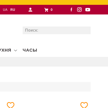
0
UA
RU
УХНЯ
ЧАСЫ