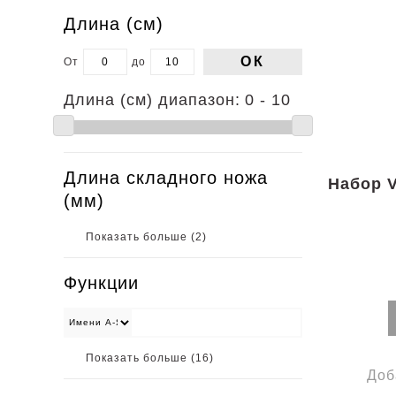
Длина (cм)
ОК
От
до
Длина (cм) диапазон:
0 - 10
Длина складного ножа
Набор V
(мм)
Показать больше (
2
)
Функции
Показать больше (
16
)
Доб