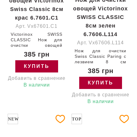
Нож для очистки
овощей Victorinox
овощей Victorinox
Swiss Classic 8см
SWISS CLASSIC
крас 6.7601.C1
8см зелен
Арт. Vx67601.C1
6.7606.L114
Victorinox SWISS
CLASSIC Нож для
Арт. Vx67606.L114
очистки овощей
Paring с лезвием 8 см
Нож для очистки
385 грн
/ острый кончик /
Swiss Classic Paring с
гладкое / с красной
лезвием 8 см
КУПИТЬ
ручкой (BP) 100-08
(гладкое) с зеленой
385 грн
Швейцария 6.7601.C1
ручкой Victorinox
Добавить в сравнение
Гарантия:
6.7606.L114
КУПИТЬ
пожизненная
Швейцария
В наличии
Добавить в сравнение
В наличии
NEW
TOP