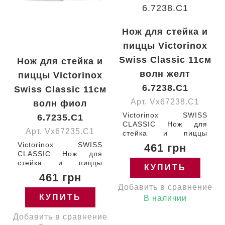
Нож для стейка и
пиццы Victorinox
Swiss Classic 11см
Нож для стейка и
волн желт
пиццы Victorinox
6.7238.C1
Swiss Classic 11см
Арт. Vx67238.C1
волн фиол
Victorinox SWISS
6.7235.C1
CLASSIC Нож для
Арт. Vx67235.C1
стейка и пиццы
Steak&Pizza с
Victorinox SWISS
461 грн
лезвием 11 см /
CLASSIC Нож для
кончик вверх /
стейка и пиццы
КУПИТЬ
серрейторное / с
Steak&Pizza с
461 грн
желтой ручкой (BP)
лезвием 11 см /
Добавить в сравнение
120-11-w Швейцария
кончик вверх /
6.7238.C1 Гарантия:
КУПИТЬ
В наличии
серрейторное / с
пожизненная
фиолетовой ручкой
Добавить в сравнение
(BP) 120-11-w