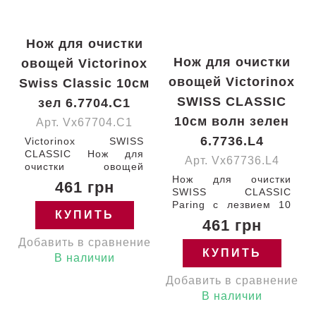
Нож для очистки
Нож для очистки
овощей Victorinox
овощей Victorinox
Swiss Classic 10см
SWISS CLASSIC
зел 6.7704.C1
10см волн зелен
Арт. Vx67704.C1
6.7736.L4
Victorinox SWISS
CLASSIC Нож для
Арт. Vx67736.L4
очистки овощей
Paring 10см / острый
Нож для очистки
461 грн
кончик / гладкое / с
SWISS CLASSIC
зеленой ручкой (BP)
Paring с лезвием 10
КУПИТЬ
100-10 Швейцария
см (серрейтор) и
461 грн
6.7704.C1 Гарантия:
зеленой ручкой
Добавить в сравнение
пожизненная
Victorinox
КУПИТЬ
6.7736.L4 Швейцария
В наличии
Добавить в сравнение
В наличии