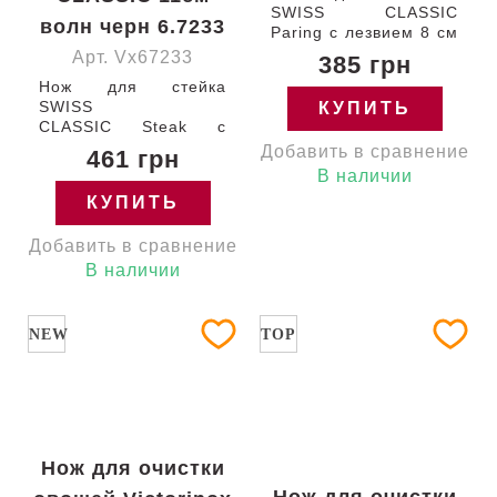
SWISS CLASSIC
волн черн 6.7233
Paring с лезвием 8 см
(гладкое) с черной
Арт. Vx67233
385 грн
ручкой Victorinox
Нож для стейка
6.7403 Швейцария
SWISS
КУПИТЬ
CLASSIC Steak с
лезвием 11 см
Добавить в сравнение
461 грн
(серрейтор) и черной
В наличии
ручкой Victorinox
КУПИТЬ
6.7233 Швейцария
Добавить в сравнение
В наличии
NEW
TOP
Нож для очистки