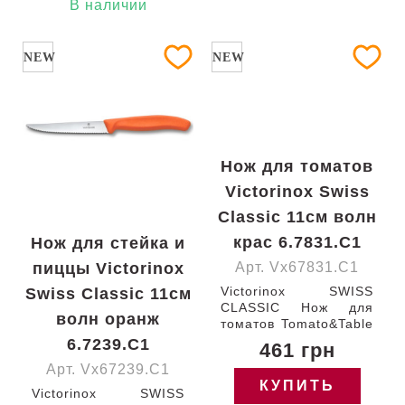
Швейцария 6.7235.C1
В наличии
Гарантия:
пожизненная
NEW
NEW
Нож для томатов
Victorinox Swiss
Classic 11см волн
крас 6.7831.C1
Нож для стейка и
пиццы Victorinox
Арт. Vx67831.C1
Victorinox SWISS
Swiss Classic 11см
CLASSIC Нож для
волн оранж
томатов Tomato&Table
с лезвием 11 см /
6.7239.C1
461 грн
закругленный кончик /
Арт. Vx67239.C1
серрейторное / с
КУПИТЬ
красной ручкой (BP)
Victorinox SWISS