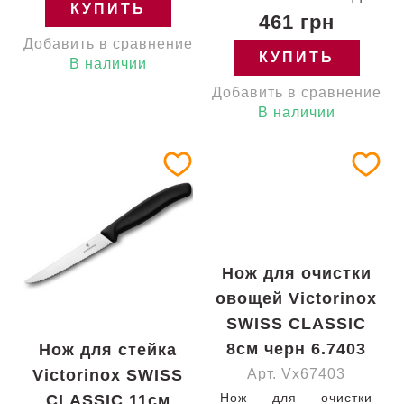
КУПИТЬ
желтой ручкой (BP)
Steak&Pizza с
461 грн
111-11-w Швейцария
лезвием 11 см /
Добавить в сравнение
6.7838.C1 Гарантия:
кончик вверх /
КУПИТЬ
пожизненная
серрейторное / с
В наличии
красной ручкой (BP)
Добавить в сравнение
120-11-w Швейцария
6.7231.C1 Гарантия:
В наличии
пожизненная
Нож для очистки
овощей Victorinox
SWISS CLASSIC
8см черн 6.7403
Нож для стейка
Victorinox SWISS
Арт. Vx67403
Нож для очистки
CLASSIC 11см