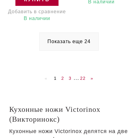
ручкой
Гарантия:
В наличии
Victorinox 6.7832
пожизненная
Добавить в сравнение
Швейцария
В наличии
Показать еще
24
...
«
1
2
3
22
»
Кухонные ножи Victorinox
(Викторинокс)
Кухонные ножи Victorinox делятся на две