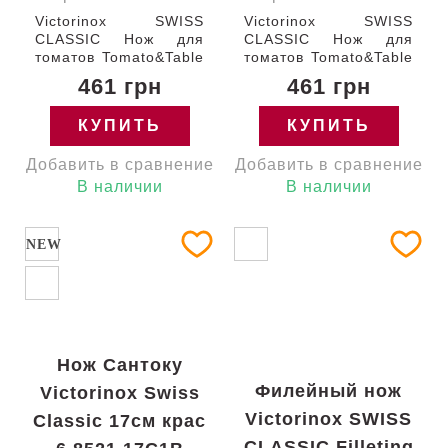
Victorinox SWISS
Victorinox SWISS
CLASSIC Нож для
CLASSIC Нож для
томатов Tomato&Table
томатов Tomato&Table
с лезвием 11 см /
с лезвием 11 см /
461 грн
461 грн
закругленный кончик /
закругленный кончик /
серрейторное / с
серрейторное / с
КУПИТЬ
КУПИТЬ
синей ручкой (BP)
зеленой ручкой (BP)
111-11-w Швейцария
111-11-w Швейцария
Добавить в сравнение
Добавить в сравнение
6.7832.C1 Гарантия:
6.7834.C1 Гарантия:
пожизненная
пожизненная
В наличии
В наличии
NEW
Нож Сантоку
Филейный нож
Victorinox Swiss
Victorinox SWISS
Classic 17см крас
CLASSIC Filleting