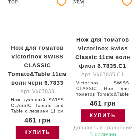
TOP
NEW
Нож для томатов
Нож для томатов
Victorinox Swiss
Victorinox SWISS
Classic 11см волн
CLASSIC
фиол 6.7835.C1
Tomato&Table 11см
Арт. Vx67835.C1
волн черн 6.7833
Victorinox SWISS
CLASSIC Нож для
Арт. Vx67833
томатов Tomato&Table
Нож кухонный SWISS
с лезвием 11 см /
461 грн
CLASSIC Tomato and
закругленный кончик /
Table с лезвием 11 см
серрейторное / с
КУПИТЬ
(серрейтор)
фиолетовой ручкой
461 грн
с закругленным
(BP) 111-11-w
Добавить в сравнение
кончиком и черной
Швейцария 6.7835.C1
КУПИТЬ
ручкой Victorinox
Гарантия:
В наличии
6.7833 Швейцария
пожизненная