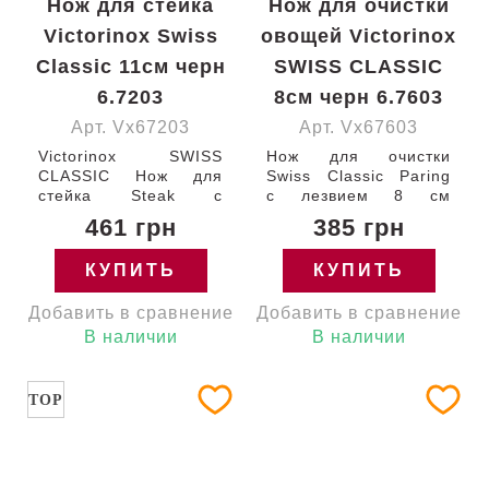
Нож для стейка
Нож для очистки
Victorinox Swiss
овощей Victorinox
Classic 11см черн
SWISS CLASSIC
6.7203
8см черн 6.7603
Арт. Vx67203
Арт. Vx67603
Victorinox SWISS
Нож для очистки
CLASSIC Нож для
Swiss Classic Paring
стейка Steak с
с лезвием 8 см
лезвием 11 см /
(гладкое) и черной
461 грн
385 грн
гладкое / с черной
ручкой
ручкой (BP) 120-11
Victorinox 6.7603
КУПИТЬ
КУПИТЬ
Швейцария 6.7203
Швейцария
Гарантия:
Добавить в сравнение
Добавить в сравнение
пожизненная
В наличии
В наличии
TOP