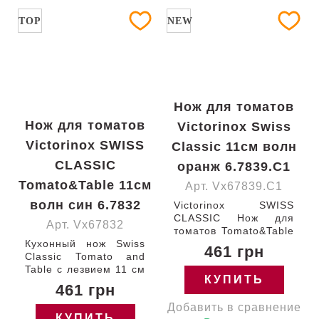
TOP
NEW
Нож для томатов
Нож для томатов
Victorinox Swiss
Victorinox SWISS
Classic 11см волн
CLASSIC
оранж 6.7839.C1
Tomato&Table 11см
Арт. Vx67839.C1
волн син 6.7832
Victorinox SWISS
CLASSIC Нож для
Арт. Vx67832
томатов Tomato&Table
Кухонный нож Swiss
с лезвием 11 см /
461 грн
Classic Tomato and
закругленный кончик /
Table с лезвием 11 см
серрейторное / с
КУПИТЬ
(серрейтор) с
оранжевой ручкой
461 грн
закругленным
(BP) 111-11-w
Добавить в сравнение
кончиком и синей
Швейцария 6.7839.C1
КУПИТЬ