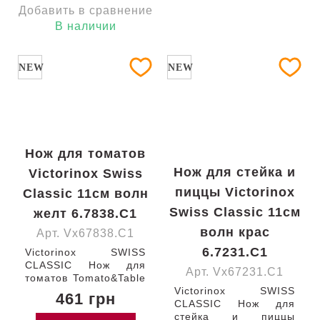
Добавить в сравнение
В наличии
NEW
NEW
Нож для томатов
Нож для стейка и
Victorinox Swiss
пиццы Victorinox
Classic 11см волн
Swiss Classic 11см
желт 6.7838.C1
волн крас
Арт. Vx67838.C1
6.7231.C1
Victorinox SWISS
CLASSIC Нож для
Арт. Vx67231.C1
томатов Tomato&Table
с лезвием 11 см /
Victorinox SWISS
461 грн
закругленный кончик /
CLASSIC Нож для
серрейторное / с
стейка и пиццы