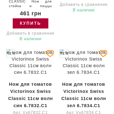
111-11-w Швейцария
CLASSIC Нож для
Добавить в сравнение
6.7831.C1 Гарантия:
стейка и пиццы
пожизненная
В наличии
Steak&Pizza с
461 грн
лезвием 11 см /
кончик вверх /
КУПИТЬ
серрейторное / с
оранжевой ручкой
Добавить в сравнение
(BP) 120-11-w
Швейцария 6.7239.C1
В наличии
Гарантия:
пожизненная
NEW
NEW
Нож для томатов
Нож для томатов
Victorinox Swiss
Victorinox Swiss
Classic 11см волн
Classic 11см волн
син 6.7832.C1
зел 6.7834.C1
Арт. Vx67832.C1
Арт. Vx67834.C1