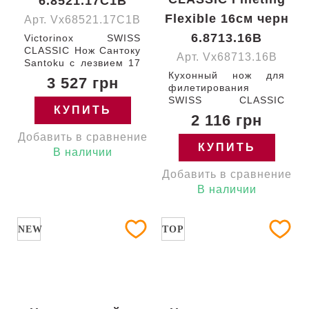
6.8521.17C1B
Flexible 16см черн
Арт. Vx68521.17C1B
6.8713.16B
Victorinox SWISS
CLASSIC Нож Сантоку
Арт. Vx68713.16B
Santoku с лезвием 17
см / гладкое / с
Кухонный нож для
3 527 грн
канавками
филетирования
(рифленое) / с
SWISS CLASSIC
КУПИТЬ
красной ручкой (в
Filleting Flexible с
2 116 грн
блистере) 250-17-G
лезвием 16 см
Добавить в сравнение
Швейцария
(гибкое, гладкое) и
КУПИТЬ
6.8521.17C1B
черной ручкой
В наличии
Гарантия:
(блистер)
Добавить в сравнение
пожизненная
6.8713.16B Victorinox
В наличии
NEW
TOP