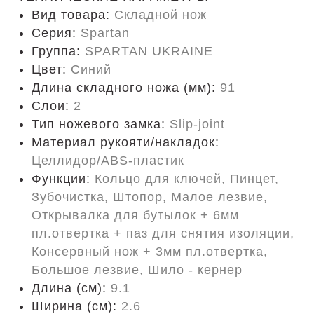
Вид товара:
Складной нож
Серия:
Spartan
Группа:
SPARTAN UKRAINE
Цвет:
Синий
Длина складного ножа (мм):
91
Слои:
2
Тип ножевого замка:
Slip-joint
Материал рукояти/накладок:
Целлидор/ABS-пластик
Функции:
Кольцо для ключей, Пинцет,
Зубочистка, Штопор, Малое лезвие,
Открывалка для бутылок + 6мм
пл.отвертка + паз для снятия изоляции,
Консервный нож + 3мм пл.отвертка,
Большое лезвие, Шило - кернер
Длина (cм):
9.1
Ширина (см):
2.6