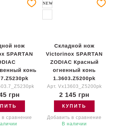
NEW
дной нож
Складной нож
nox SPARTAN
Victorinox SPARTAN
ODIAC
ZODIAC Красный
венный конь
огненный конь
.7.Z5230pk
1.3603.Z5200pk
603.7_Z5230pk
Арт. Vx13603_Z5200pk
45 грн
2 145 грн
УПИТЬ
КУПИТЬ
 в сравнение
Добавить в сравнение
наличии
В наличии