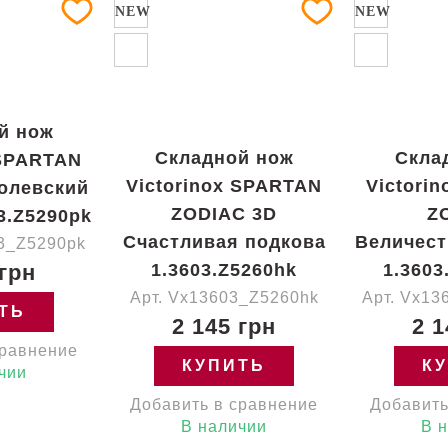
NEW
NEW
й нож
Складной нож
Скла
 SPARTAN
Victorinox SPARTAN
Victori
олевский
ZODIAC 3D
Z
3.Z5290pk
Счастливая подкова
Величест
.3_Z5290pk
 грн
1.3603.Z5260hk
1.3603
Арт. Vx13603_Z5260hk
Арт. Vx13
ТЬ
2 145 грн
2 1
сравнение
КУПИТЬ
К
чии
Добавить в сравнение
Добавить
В наличии
В 