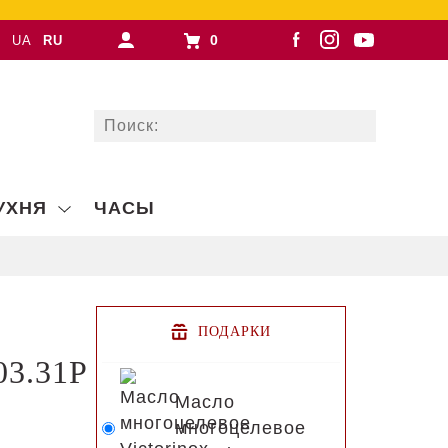
0
UA
RU
УХНЯ
ЧАСЫ
ПОДАРКИ
03.31P
Масло
многоцелевое