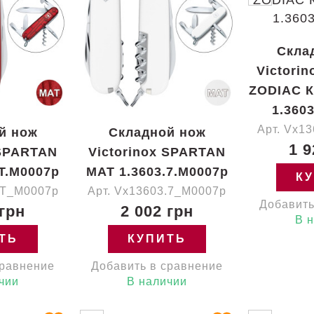
Скла
Victori
ZODIAC К
1.360
Арт. Vx1
й нож
Складной нож
1 9
 SPARTAN
Victorinox SPARTAN
T.M0007p
MAT 1.3603.7.M0007p
К
.T_M0007p
Арт. Vx13603.7_M0007p
Добавить
 грн
2 002 грн
В 
ТЬ
КУПИТЬ
сравнение
Добавить в сравнение
чии
В наличии