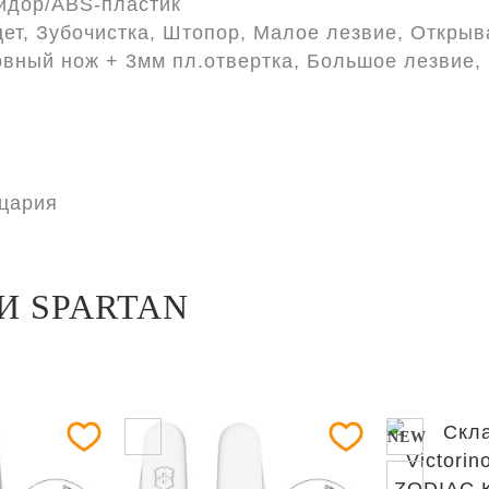
идор/ABS-пластик
ет, Зубочистка, Штопор, Малое лезвие, Открыв
рвный нож + 3мм пл.отвертка, Большое лезвие,
цария
И SPARTAN
NEW