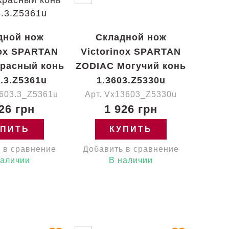
дной нож
Складной нож
nox SPARTAN
Victorinox SPARTAN
расный конь
ZODIAC Могучий конь
3.3.Z5361u
1.3603.Z5330u
3603.3_Z5361u
Арт. Vx13603_Z5330u
26 грн
1 926 грн
УПИТЬ
КУПИТЬ
 в сравнение
Добавить в сравнение
наличии
В наличии