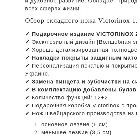
и духовное развитие. Обладает приро
всех сферах жизни.
Обзор складного ножа Victorinox 1
✔
Подарочное издание VICTORINOX 
✔ Эксклюзивный дизайн [Волшебная зм
✔ Хорошо детализированная полноцве
✔
Накладки покрыты защитным мато
✔ Персонализация печатью и покрыти
Украине.
✔
Замена пинцета и зубочистки на с
✔
В комплектацию добавлены булавк
✔ Количество функций: 12+2.
✔ Подарочная коробка Victorinox с пр
✔ Нож швейцарского производства из
1. основное лезвие (6 см)
2. меньшее лезвие (3,5 см)