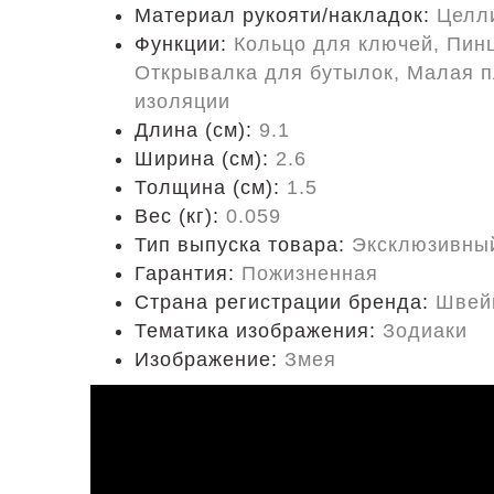
Материал рукояти/накладок:
Целл
Функции:
Кольцо для ключей, Пинц
Открывалка для бутылок, Малая п
изоляции
Длина (cм):
9.1
Ширина (см):
2.6
Толщина (см):
1.5
Вес (кг):
0.059
Тип выпуска товара:
Эксклюзивны
Гарантия:
Пожизненная
Страна регистрации бренда:
Швей
Тематика изображения:
Зодиаки
Изображение:
Змея