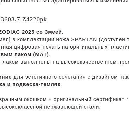
дной способностью адаптироваться к изменениям
.3603.7.Z4220pk
ZODIAC 2025 со Змеей
.
ея] в комплектации ножа SPARTAN (доступен т
тная цифровая печать на оригинальных пласти
вым лаком (MAT)
.
е лаком выполнены на высококачественном пр
иние
для эстетичного сочетания с дизайном нак
а и подвеска-темляк
.
озрачным окошком + оригинальный сертификат-г
 высококлассной нержавеющей стали.