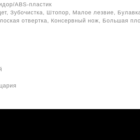
идор/ABS-пластик
ет, Зубочистка, Штопор, Малое лезвие, Булавк
лоская отвертка, Консервный нож, Большая пло
й
цария