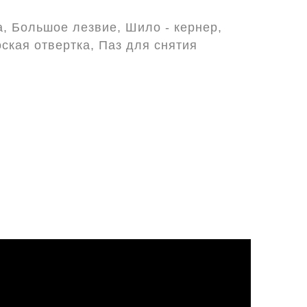
а, Большое лезвие, Шило - кернер,
ская отвертка, Паз для снятия