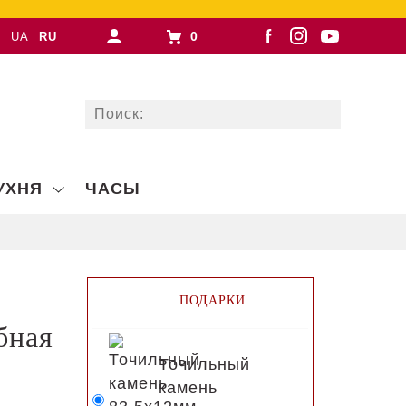
0
UA
RU
УХНЯ
ЧАСЫ
ПОДАРКИ
бная
Точильный
камень