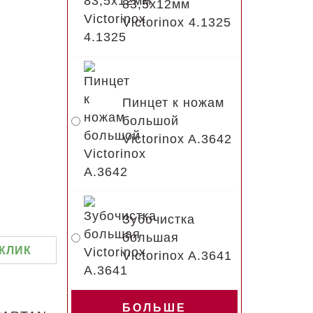
83,5х12мм
Victorinox 4.1325
Пинцет к ножам
большой
Victorinox A.3642
Зубочистка
большая
 КЛИК
Victorinox A.3641
БОЛЬШЕ