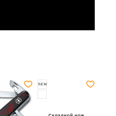
NEW
Складной нож