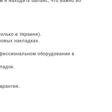
 и находить баланс, что важно во
олько в Украине).
ковых накладках.
офессиональном оборудовании в
ладок.
арантия.