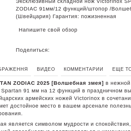
Эксклюзивный складной нож Victorinox 
ZODIAC 91мм/12 функций/штопор /Волше
(Швейцария) Гарантия: пожизненная
Напишите свой обзор
Поделиться:
БРАЖЕННЯ
ВИДЕО
КОММЕНТАРИИ
ЕЩЕ Т
TAN ZODIAC 2025 [Волшебная змея]
в нежной 
 Spartan 91 мм на 12 функций в праздничном в
йцарских армейских ножей Victorinox в сочета
ймет достойное место в вашем арсенале полезн
рования.
ая является символом мудрости и спокойствия,