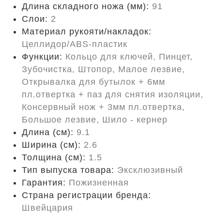
Длина складного ножа (мм):
91
Слои:
2
Материал рукояти/накладок:
Целлидор/ABS-пластик
Функции:
Кольцо для ключей, Пинцет,
Зубочистка, Штопор, Малое лезвие,
Открывалка для бутылок + 6мм
пл.отвертка + паз для снятия изоляции,
Консервный нож + 3мм пл.отвертка,
Большое лезвие, Шило - кернер
Длина (cм):
9.1
Ширина (см):
2.6
Толщина (см):
1.5
Тип выпуска товара:
Эксклюзивный
Гарантия:
Пожизненная
Страна регистрации бренда:
Швейцария