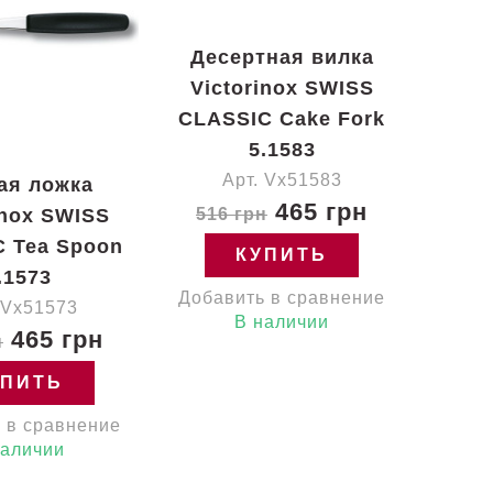
Десертная вилка
Victorinox SWISS
CLASSIC Cake Fork
5.1583
Арт. Vx51583
ая ложка
465 грн
inox SWISS
516 грн
 Tea Spoon
КУПИТЬ
.1573
Добавить в сравнение
 Vx51573
В наличии
465 грн
н
УПИТЬ
 в сравнение
наличии