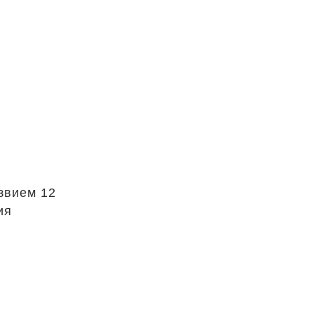
звием 12
ия