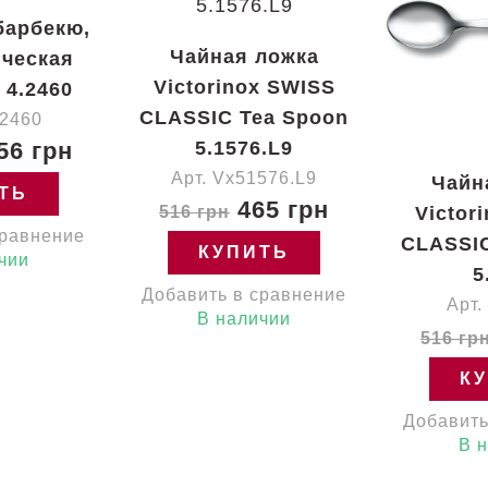
барбекю,
Чайная ложка
ическая
Victorinox SWISS
 4.2460
CLASSIC Tea Spoon
42460
56 грн
5.1576.L9
Арт. Vx51576.L9
Чайн
ТЬ
465 грн
516 грн
Victor
сравнение
CLASSIC
КУПИТЬ
чии
5
Добавить в сравнение
Арт.
В наличии
516 гр
К
Добавить
В 