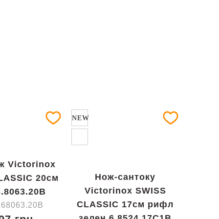
NEW
 Victorinox
Нож-сантоку
LASSIC 20см
Victorinox SWISS
6.8063.20B
CLASSIC 17см рифл
x68063.20B
зелен 6.8524.17C1B