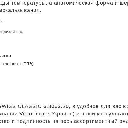
ады температуры, а анатомическая форма и ше
выскальзывания.
ой:
варской нож
нчиком
астопласта (ТПЭ)
 SWISS CLASSIC 6.8063.20, в удобное для вас 
пании Victorinox в Украине) и наши консультан
ство и подлинность на весь ассортиментный ря