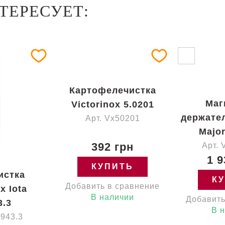
ТЕРЕСУЕТ:
Картофелечистка
Маг
Victorinox 5.0201
держател
Арт. Vx50201
Major
392 грн
Арт. 
1 9
КУПИТЬ
истка
К
Добавить в сравнение
x Iota
В наличии
Добавить
3.3
В 
0943.3