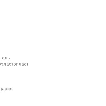
таль
оэластопласт
цария