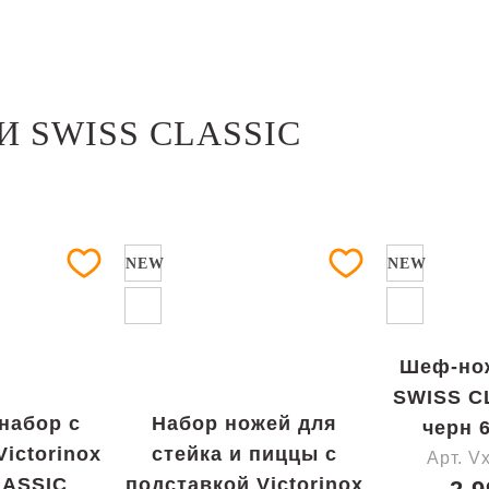
 SWISS CLASSIC
NEW
NEW
Шеф-нож
SWISS C
набор с
Набор ножей для
черн 
ictorinox
стейка и пиццы с
Арт. V
LASSIC
подставкой Victorinox