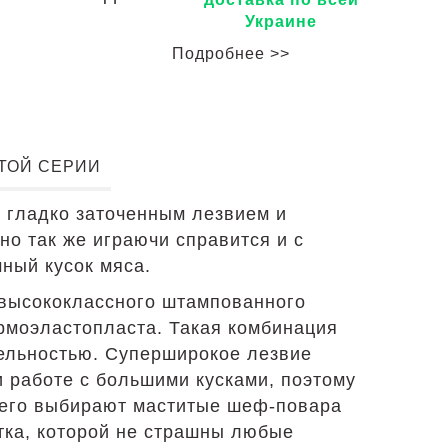
Украине
Подробнее >>
ЭТОЙ СЕРИИ
м гладко заточенным лезвием и
но так же играючи справится и с
мный кусок мяса.
 высококлассного штампованного
ермоэластопласта. Такая комбинация
тельностью. Суперширокое лезвие
 работе с большими кусками, поэтому
ь его выбирают маститые шеф-повара
тка, которой не страшны любые