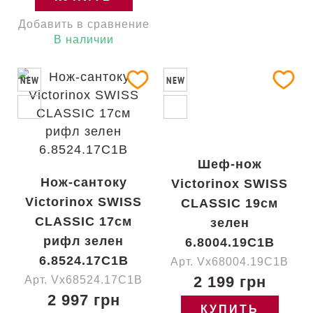
Добавить в сравнение
В наличии
NEW
NEW
Шеф-нож
Нож-сантоку
Victorinox SWISS
Victorinox SWISS
CLASSIC 19см
CLASSIC 17см
зелен
рифл зелен
6.8004.19C1B
6.8524.17C1B
Арт. Vx68004.19C1B
2 199 грн
Арт. Vx68524.17C1B
2 997 грн
КУПИТЬ