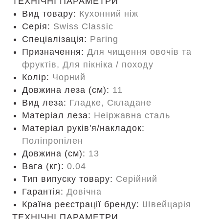
ТЕХНІЧНІ ПАРАМЕТРИ
Вид товару:
Кухонний ніж
Серія:
Swiss Classic
Спеціалізація:
Paring
Призначення:
Для чищення овочів та
фруктів, Для пікніка / походу
Колір:
Чорний
Довжина леза (см):
11
Вид леза:
Гладке, Складане
Матеріал леза:
Неіржавна сталь
Матеріал руків'я/накладок:
Поліпропілен
Довжина (cм):
13
Вага (кг):
0.04
Тип випуску товару:
Серійний
Гарантія:
Довічна
Країна реєстрації бренду:
Швейцарія
ТЕХНІЧНІ ПАРАМЕТРИ