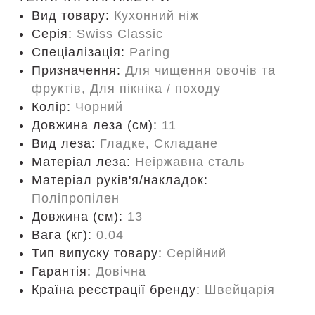
Вид товару:
Кухонний ніж
Серія:
Swiss Classic
Спеціалізація:
Paring
Призначення:
Для чищення овочів та
фруктів, Для пікніка / походу
Колір:
Чорний
Довжина леза (см):
11
Вид леза:
Гладке, Складане
Матеріал леза:
Неіржавна сталь
Матеріал руків'я/накладок:
Поліпропілен
Довжина (cм):
13
Вага (кг):
0.04
Тип випуску товару:
Серійний
Гарантія:
Довічна
Країна реєстрації бренду:
Швейцарія