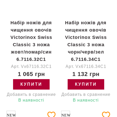
Набір ножів для
Набір ножів для
чищення овочів
чищення овочів
Victorinox Swiss
Victorinox Swiss
Classic 3 ножа
Classic 3 ножа
жовт/помар/син
чорн/черв/зел
6.7116.32C1
6.7116.34C1
Арт. Vx67116.32C1
Арт. Vx67116.34C1
1 065 грн
1 132 грн
КУПИТИ
КУПИТИ
Добавить в сравнение
Добавить в сравнение
В наявності
В наявності
NEW
NEW