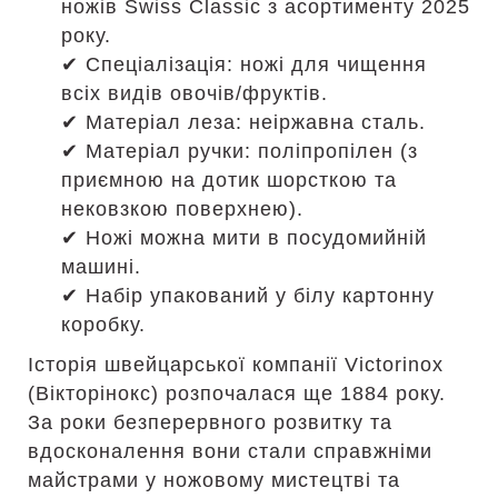
ножів Swiss Classic з асортименту 2025
року.
✔ Спеціалізація: ножі для чищення
всіх видів овочів/фруктів.
✔ Матеріал леза: неіржавна сталь.
✔ Матеріал ручки: поліпропілен (з
приємною на дотик шорсткою та
нековзкою поверхнею).
✔ Ножі можна мити в посудомийній
машині.
✔ Набір упакований у білу картонну
коробку.
Історія швейцарської компанії Victorinox
(Вікторінокс) розпочалася ще 1884 року.
За роки безперервного розвитку та
вдосконалення вони стали справжніми
майстрами у ножовому мистецтві та