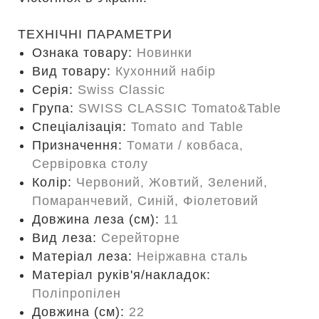
ТЕХНІЧНІ ПАРАМЕТРИ
Ознака товару:
Новинки
Вид товару:
Кухонний набір
Серія:
Swiss Classic
Група:
SWISS CLASSIC Tomato&Table
Спеціалізація:
Tomato and Table
Призначення:
Томати / ковбаса,
Сервіровка столу
Колір:
Червоний, Жовтий, Зелений,
Помаранчевий, Синій, Фіолетовий
Довжина леза (см):
11
Вид леза:
Серейторне
Матеріал леза:
Неіржавна сталь
Матеріал руків'я/накладок:
Поліпропілен
Довжина (cм):
22