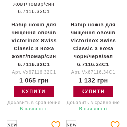
Набір ножів для
Набір ножів для
чищення овочів
чищення овочів
Victorinox Swiss
Victorinox Swiss
Classic 3 ножа
Classic 3 ножа
жовт/помар/син
чорн/черв/зел
6.7116.32C1
6.7116.34C1
Арт. Vx67116.32C1
Арт. Vx67116.34C1
1 065 грн
1 132 грн
КУПИТИ
КУПИТИ
Добавить в сравнение
Добавить в сравнение
В наявності
В наявності
NEW
NEW