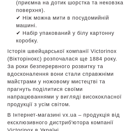
(приємна на дотик шорстка та нековзка
поверхня).
✔ Ніж можна мити в посудомийній
машині.
✔ Набір упакований у білу картонну
коробку.
Історія швейцарської компанії Victorinox
(Вікторінокс) розпочалася ще 1884 року.
За роки безперервного розвитку та
вдосконалення вони стали справжніми
майстрами у ножовому мистецтві та
прагнуть поділитися своїми
напрацюваннями у вигляді висококласної
продукції з усім світом.
В Інтернет-магазині vx.ua – продукція від
ексклюзивного дистриб'ютора компанії
Victorinox в Україні.