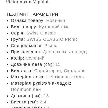
Victorinox в Україні.
ТЕХНІЧНІ ПАРАМЕТРИ
Ознака товару:
Новинки
Вид товару:
Кухонний ніж
Серія:
Swiss Classic
Група:
SWISS CLASSIC Picnic
Спеціалізація:
Picnic
Призначення:
Для пікніка / походу
Колір:
Зелений
Довжина леза (см):
11
Вид леза:
Серейторне, Складане
Матеріал леза:
Неіржавна сталь
Матеріал руків'я/накладок:
Поліпропілен
Довжина (cм):
13
Висота (см):
2.4