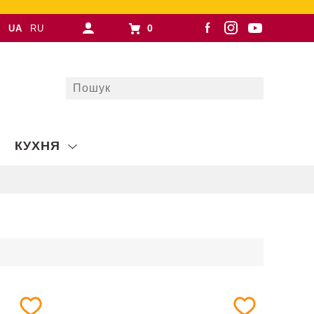
0
UA
RU
КУХНЯ