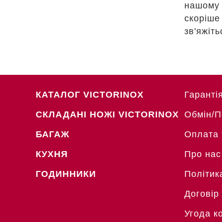
нашому 
скоріше
зв'яжіт
КАТАЛОГ VICTORINOX
Гаранті
СКЛАДАНІ НОЖІ VICTORINOX
Обмін/
БАГАЖ
Оплата 
КУХНЯ
Про нас
ГОДИННИКИ
Політик
Договір
Угода к