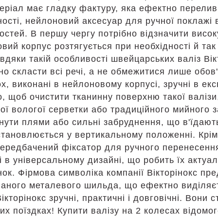
еріал має гладку фактуру, яка ефектно перелива
ності, нейлоновий аксесуар для ручної поклажі
остей. В першу чергу потрібно відзначити високу
вий корпус розтягується при необхідності й так
авдяки такій особливості швейцарських валіз Вік
но скласти всі речі, а не обмежитися лише обов'
ox, виконані в нейлоновому корпусі, зручні в ек
о, щоб очистити тканинну поверхню такої валізи
ої вологої серветки або традиційного мийного з
нути плями або сильні забруднення, що в'їдают
становлюється у вертикальному положенні. Крім 
передбачений фіксатор для ручного перенесення.
і в універсальному дизайні, що робить їх актуал
інок. Фірмова символіка компанії Вікторінокс пр
аного металевого шильда, що ефектно виділяєт
ікторінокс зручні, практичні і довговічні. Вони
их поїздках! Купити валізу на 2 колесах відомо