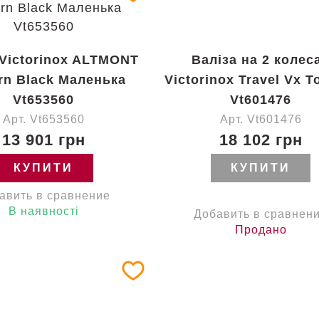
 Victorinox ALTMONT
Валіза на 2 колес
rn Black Маленька
Victorinox Travel Vx T
Vt653560
Vt601476
Арт. Vt653560
Арт. Vt601476
13 901 грн
18 102 грн
КУПИТИ
КУПИТИ
авить в сравнение
В наявності
Добавить в сравнен
Продано