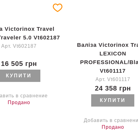
а Victorinox Travel
raveler 5.0 Vt602187
Валіза Victorinox Tr
Арт. Vt602187
LEXICON
PROFESSIONAL/Bl
16 505 грн
Vt601117
КУПИТИ
Арт. Vt601117
24 358 грн
авить в сравнение
КУПИТИ
Продано
Добавить в сравнен
Продано