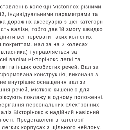
ставлені в колекції Victorinox різними
ій, індивідуальними параметрами та
дорожніх аксесуарів з цієї категорії
сть валізи, тобто дає їй змогу швидко
інити всі переваги таких колісних
 покриттям. Валіза на 2 колесах
 власника) і управляється за
і валізи Вікторінокс легкі та
ажі та інших особистих речей. Валіза
 сформована конструкція, виконана з
льне внутрішнє оснащення валізи
гання речей, місткою кишенею для
фіксують поклажу в одному положенні.
зберігання персональних електронних
валіз Вікторінокс є надійний навісний
ності. Представлені в категорії
 легких корпусах з щільного нейлону.