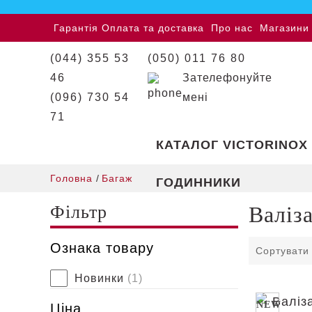
Гарантія
Оплата та доставка
Про нас
Магазини
(044) 355 53
(050) 011 76 80
46
Зателефонуйте
(096) 730 54
мені
71
КАТАЛОГ VICTORINOX
Головна
/
Багаж
ГОДИННИКИ
Фільтр
Валіза
Ознака товару
Сортувати
Новинки
(1)
NEW
Ціна