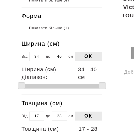
Показати більше (
4
)
Vic
Форма
TOU
Показати більше (
1
)
Ширина (см)
ОК
Від
до
см
Ширина (см)
34 - 40
Доб
діапазон:
см
Товщина (см)
ОК
Від
до
см
Товщина (см)
17 - 28