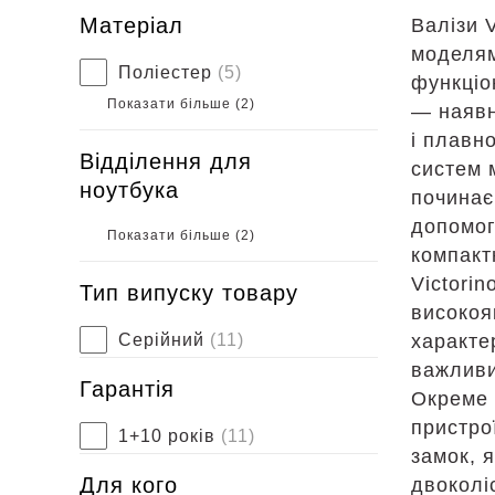
Матеріал
Валізи V
моделям
Поліестер
(5)
функціо
Показати більше (
2
)
— наявн
і плавн
Відділення для
систем 
ноутбука
починає
допомог
Показати більше (
2
)
компакт
Victori
Тип випуску товару
високоя
характе
Серійний
(11)
важливи
Гарантія
Окреме 
пристрої
1+10 років
(11)
замок, я
Для кого
двоколі