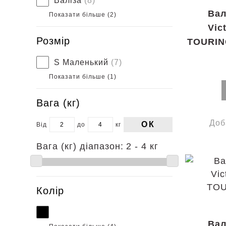
Валіза
(8)
Вал
Показати більше (
2
)
Vic
Розмір
TOURING
S Маленький
(7)
Показати більше (
1
)
Вага (кг)
Доб
ОК
Від
до
кг
Вага (кг) діапазон:
2 - 4 кг
Колір
Вал