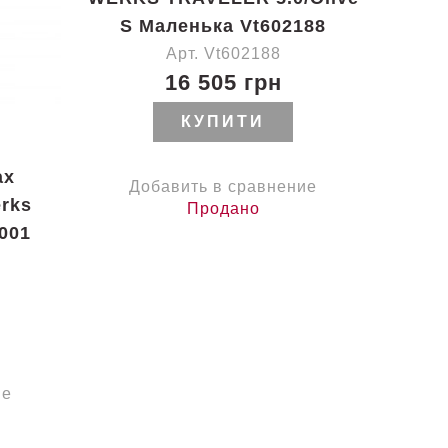
S Маленька Vt602188
Арт. Vt602188
16 505 грн
КУПИТИ
ах
Добавить в сравнение
erks
Продано
1001
ие