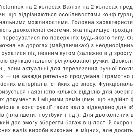
ictorinox на 2 колесах Валізи на 2 колесах пред
и, що відрізняються особливостями конфігурац
нальними можливостями. Головна характеристика 
ість двоколісної системи, яка підвищує прохідні
о пересуватися по поверхнях будь-якого типу. Оц
можна на дорогах (майданчиках) з неоднорідним
 рухатися під певним кутом (залежно від зросту
ою функціональної регульованої ручки. Двоколісн
ні, вони актуальні для перевезення ручної покл
nox — це завжди ретельно продумана і грамотно
кісних матеріалів, стійких до зносу. Функціона
ризується наявністю кількох відділів для збері
х документів і міцними ремінцями, що надійно 
місце в конструкції таких валіз відведено для 
в (планшети, ноутбуки і т.д.). Для двоколісних 
кий дає змогу зберегти багаж в цілості й схорон
сних валіз вироби виконані в міцних, але досить