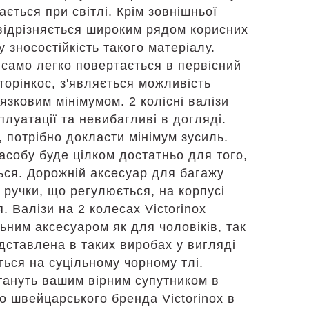
ється при світлі. Крім зовнішньої
 відрізняється широким рядом корисних
 зносостійкість такого матеріалу.
 само легко повертається в первісний
торінкос, з'являється можливість
язковим мінімумом. 2 колісні валізи
сплуатації та невибагливі в догляді.
, потрібно докласти мінімум зусиль.
асобу буде цілком достатньо для того,
ься. Дорожній аксесуар для багажу
ручки, що регулюється, на корпусі
 Валізи на 2 колесах Victorinox
ьним аксесуаром як для чоловіків, так
едставлена в таких виробах у вигляді
ься на суцільному чорному тлі.
 стануть вашим вірним супутником в
го швейцарського бренда Victorinox в