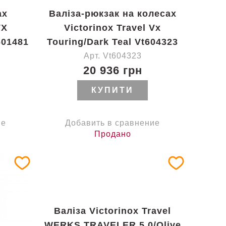
ах
Валіза-рюкзак на колесах
VX
Victorinox Travel Vx
601481
Touring/Dark Teal Vt604323
Арт. Vt604323
20 936 грн
КУПИТИ
ие
Добавить в сравнение
Продано
Валіза Victorinox Travel
WERKS TRAVELER 5.0/Olive