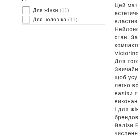
Цей мат
Для жінки
(11)
естетич
Для чоловіка
(11)
властив
Нейлоно
стан. З
компакт
Victorin
Для тог
Звичайн
щоб усу
легко в
валізи 
виконан
і для ж
брендов
Валізи В
численн