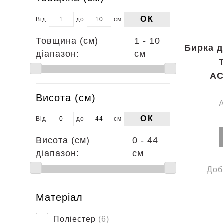
ОК
Від
до
см
Товщина (см)
1 - 10
Бирка д
діапазон:
см
AC
Висота (см)
ОК
Від
до
см
Висота (см)
0 - 44
діапазон:
см
Доб
Матеріал
Поліестер
(6)