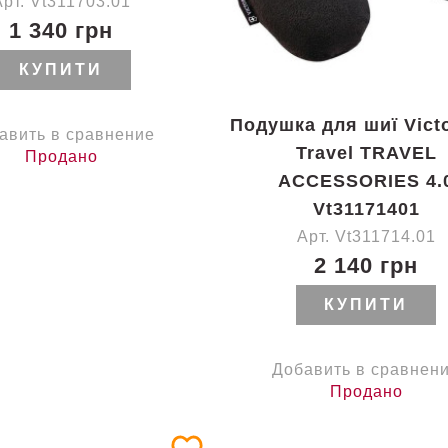
Арт. Vt311703.01
1 340 грн
КУПИТИ
Подушка для шиї Vict
авить в сравнение
Travel TRAVEL
Продано
ACCESSORIES 4.
Vt31171401
Арт. Vt311714.01
2 140 грн
КУПИТИ
Добавить в сравнен
Продано