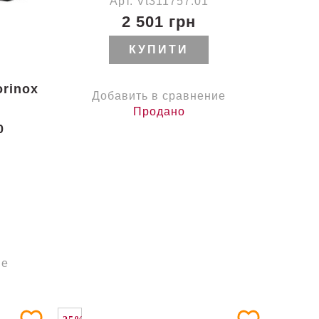
Арт. Vt311757.01
2 501 грн
КУПИТИ
orinox
Добавить в сравнение
Продано
0
ие