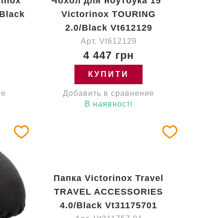
rinox
Чохол для ноутбука 15''
Black
Victorinox TOURING
2.0/Black Vt612129
Арт. Vt612129
4 447 грн
КУПИТИ
ие
Добавить в сравнение
В наявності
Папка Victorinox Travel
TRAVEL ACCESSORIES
4.0/Black Vt31175701