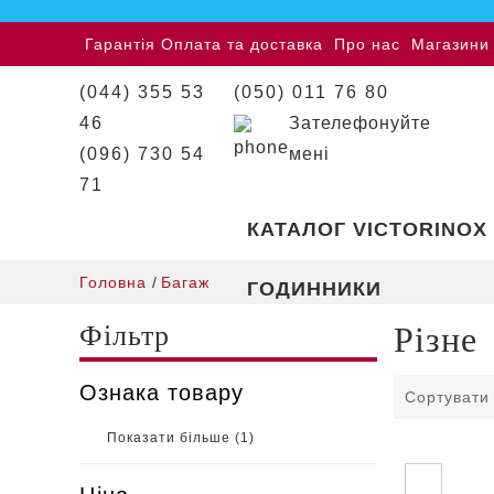
Гарантія
Оплата та доставка
Про нас
Магазини
(044) 355 53
(050) 011 76 80
46
Зателефонуйте
(096) 730 54
мені
71
КАТАЛОГ VICTORINOX
Головна
/
Багаж
ГОДИННИКИ
Фільтр
Різне
Ознака товару
Сортувати
Показати більше (
1
)