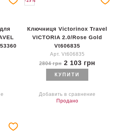
-25%
 для
Ключниця Victorinox Travel
RAVEL
VICTORIA 2.0/Rose Gold
653360
Vt606835
Арт. Vt606835
2 103 грн
2804 грн
КУПИТИ
ие
Добавить в сравнение
Продано