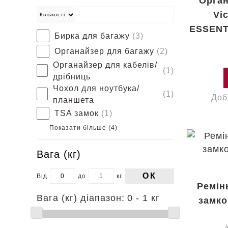
Орган
Vi
ESSENT
Бирка для багажу
(3)
Органайзер для багажу
(2)
Органайзер для кабелів/
(1)
дрібниць
Чохол для ноутбука/
(1)
Доб
планшета
TSA замок
(1)
Показати більше (
4
)
Вага (кг)
ОК
Від
до
кг
Ремін
Вага (кг) діапазон:
0 - 1 кг
замко