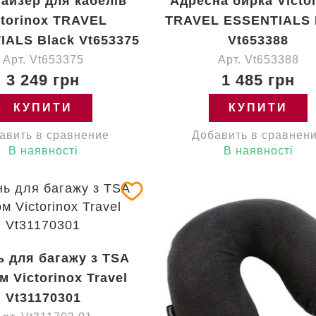
айзер для кабелів
Адресна бирка Victo
ctorinox TRAVEL
TRAVEL ESSENTIALS 
IALS Black Vt653375
Vt653388
Арт. Vt653375
Арт. Vt653388
3 249 грн
1 485 грн
КУПИТИ
КУПИТИ
авить в сравнение
Добавить в сравнен
В наявності
В наявності
ь для багажу з TSA
м Victorinox Travel
Vt31170301