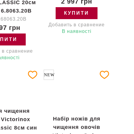
2 997 грн
LASSIC 20см
 6.8063.20B
КУПИТИ
x68063.20B
Добавить в сравнение
97 грн
В наявності
УПИТИ
 в сравнение
аявності
NEW
я чищення
Набір ножів для
 Victorinox
чищення овочів
assic 8см син