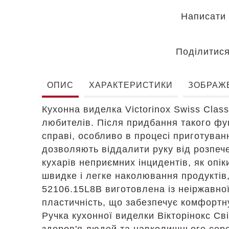
Написати 
Поділитис
ОПИС
ХАРАКТЕРИСТИКИ
ЗОБРАЖ
Кухонна виделка Victorinox Swiss Class
любителів. Після придбання такого фун
справі, особливо в процесі приготуванн
дозволяють віддалити руку від розпече
кухарів неприємних інцидентів, як опік
швидке і легке наколювання продуктів,
52106.15L8B виготовлена із неіржавної 
пластичність, що забезпечує комфортну
Ручка кухонної виделки Вікторінокс Св