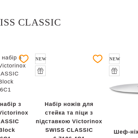
ISS CLASSIC
NEW
NEW
набір з
Набір ножів для
ictorinox
стейка та піци з
LASSIC
підставкою Victorinox
Block
SWISS CLASSIC
Шеф-ніж