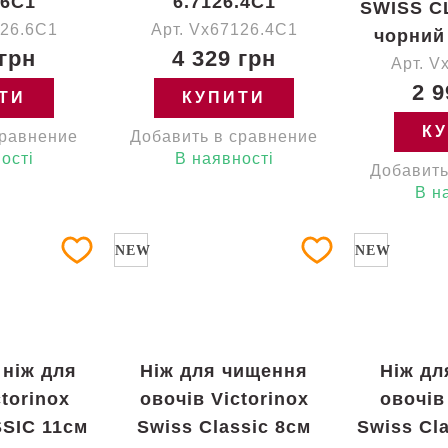
.6C1
6.7126.4C1
SWISS C
126.6C1
Арт. Vx67126.4C1
чорний
 грн
4 329 грн
Арт. V
2 9
ТИ
КУПИТИ
К
сравнение
Добавить в сравнение
ості
В наявності
Добавить
В н
NEW
NEW
 ніж для
Ніж для чищення
Ніж дл
ctorinox
овочів Victorinox
овочів
SIC 11см
Swiss Classic 8см
Swiss Cl