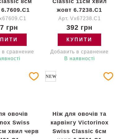
Classic 8см
Classic 11см хвил
 6.7609.C1
жовт 6.7238.C1
Vx67609.C1
Арт. Vx67238.C1
7 грн
392 грн
УПИТИ
КУПИТИ
 в сравнение
Добавить в сравнение
аявності
В наявності
NEW
ля овочів
Ніж для овочів та
inox Swiss
карвінгу Victorinox
8см хвил черв
Swiss Classic 6см