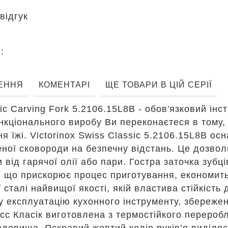
відгук
я:
ЕННЯ
КОМЕНТАРІ
ЩЕ ТОВАРИ В ЦІЙ СЕРІЇ
ic Carving Fork 5.2106.15L8B - обов'язковий інс
кціонального виробу Ви переконаєтеся в тому, н
я їжі. Victorinox Swiss Classic 5.2106.15L8B о
ної сковороди на безпечну відстань. Це дозвол
и від гарячої олії або пари. Гостра заточка зубц
 що прискорює процес приготування, економить 
сталі найвищої якості, якій властива стійкість д
 експлуатацію кухонного інструменту, збережен
ісс Класік виготовлена з термостійкого перероб