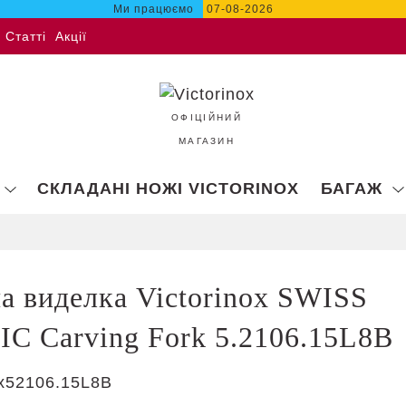
Ми працюємо
07-08-2026
Статті
Акції
ОФІЦІЙНИЙ
МАГАЗИН
СКЛАДАНІ НОЖІ VICTORINOX
БАГАЖ
а виделка Victorinox SWISS
C Carving Fork 5.2106.15L8B
x52106.15L8B