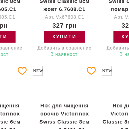
sic 8см
Swiss Classic 8см
Swiss 
605.C1
жовт 6.7608.C1
помар
605.C1
Арт. Vx67608.C1
Арт. 
грн
327 грн
32
ТИ
КУПИТИ
К
сравнение
Добавить в сравнение
Добавить
ості
В наявності
В н
NEW
NEW
чищення
Ніж для чищення
Ніж д
torinox
овочів Victorinox
Victor
sic 6см
Swiss Classic 8см
Classic 