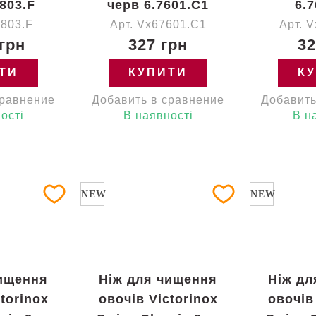
803.F
черв 6.7601.C1
6.
7803.F
Арт. Vx67601.C1
Арт. 
 грн
327 грн
32
ТИ
КУПИТИ
К
сравнение
Добавить в сравнение
Добавить
ості
В наявності
В н
NEW
NEW
чищення
Ніж для чищення
Ніж дл
torinox
овочів Victorinox
овочів