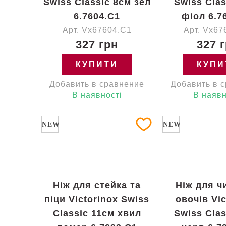
Swiss Classic 8см зел
Swiss Clas
6.7604.C1
фіол 6.7
Арт. Vx67604.C1
Арт. Vx67
327 грн
327 
КУПИТИ
КУПИ
Добавить в сравнение
Добавить в 
В наявності
В наявн
NEW
NEW
Ніж для стейка та
Ніж для 
піци Victorinox Swiss
овочів Vic
Classic 11см хвил
Swiss Clas