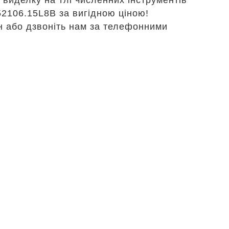
виделку на тлі численних інструментів
 52106.15L8B за вигідною ціною!
н або дзвоніть нам за телефонними