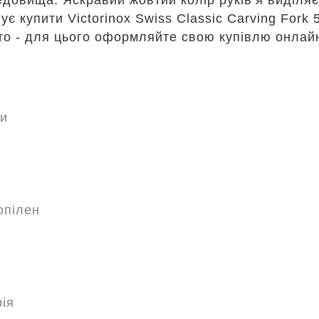
довища. Яскравий жовтий колір руків’я виділяє 
є купити Victorinox Swiss Classic Carving Fork
то - для цього оформляйте свою купівлю онлай
ки
опілен
ія