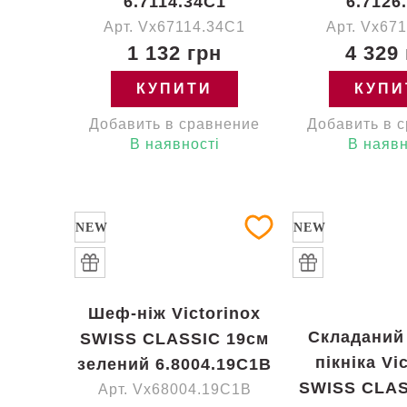
6.7114.34C1
6.7126
Арт. Vx67114.34C1
Арт. Vx67
1 132 грн
4 329
КУПИТИ
КУПИ
Добавить в сравнение
Добавить в 
В наявності
В наявн
NEW
NEW
Шеф-ніж Victorinox
Складаний
SWISS CLASSIC 19см
пікніка Vi
зелений 6.8004.19C1B
SWISS CLAS
Арт. Vx68004.19C1B