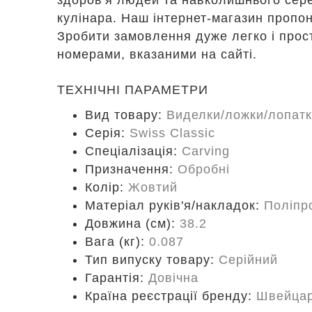
здоров'я людей та навколишнього сере
кулінара. Наш інтернет-магазин пропону
Зробити замовлення дуже легко і прос
номерами, вказаними на сайті.
ТЕХНІЧНІ ПАРАМЕТРИ
Вид товару:
Виделки/ложки/лопат
Серія:
Swiss Classic
Спеціалізація:
Carving
Призначення:
Обробні
Колір:
Жовтий
Матеріал руків'я/накладок:
Поліпр
Довжина (cм):
38.2
Вага (кг):
0.087
Тип випуску товару:
Серійний
Гарантія:
Довічна
Країна реєстрації бренду:
Швейцар