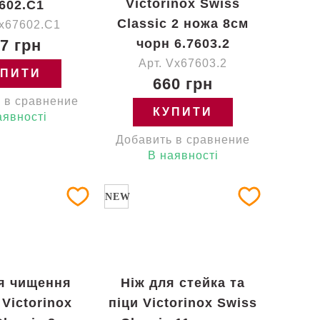
Victorinox Swiss
7602.C1
Classic 2 ножа 8см
Vx67602.C1
7 грн
чорн 6.7603.2
Арт. Vx67603.2
УПИТИ
660 грн
 в сравнение
КУПИТИ
аявності
Добавить в сравнение
В наявності
NEW
я чищення
Ніж для стейка та
 Victorinox
піци Victorinox Swiss