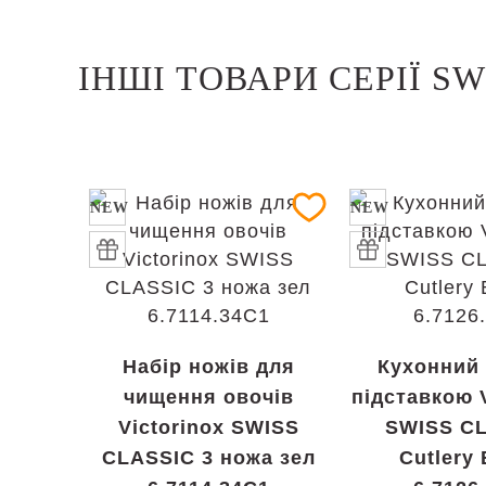
ІНШІ ТОВАРИ СЕРІЇ SW
NEW
NEW
Набір ножів для
Кухонний 
чищення овочів
підставкою V
Victorinox SWISS
SWISS C
CLASSIC 3 ножа зел
Cutlery 