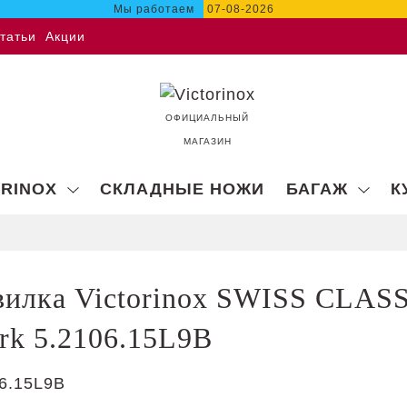
Мы работаем
07-08-2026
татьи
Акции
ОФИЦИАЛЬНЫЙ
МАГАЗИН
ORINOX
СКЛАДНЫЕ НОЖИ
БАГАЖ
К
вилка Victorinox SWISS CLAS
ork 5.2106.15L9B
6.15L9B