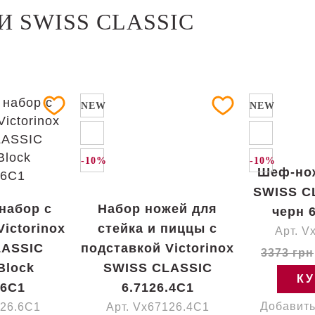
 SWISS CLASSIC
NEW
NEW
-10%
-10%
Шеф-нож
SWISS C
набор с
Набор ножей для
черн 
ictorinox
стейка и пиццы с
Арт. V
LASSIC
подставкой Victorinox
3373 грн
Block
SWISS CLASSIC
К
.6C1
6.7126.4C1
Добавить
126.6C1
Арт. Vx67126.4C1