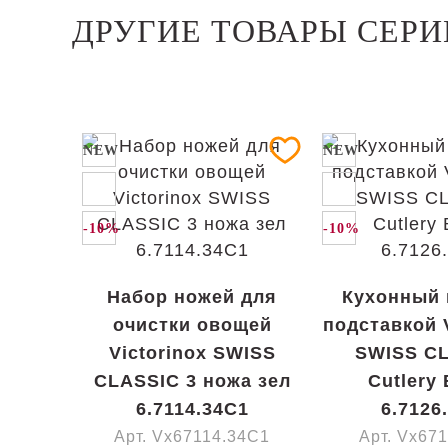
ДРУГИЕ ТОВАРЫ СЕРИИ
NEW
NEW
-10%
-10%
Набор ножей для
Кухонный 
очистки овощей
подставкой V
Victorinox SWISS
SWISS C
CLASSIC 3 ножа зел
Cutlery 
6.7114.34C1
6.7126
Арт. Vx67114.34C1
Арт. Vx67