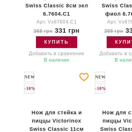
Swiss Classic 8см зел
Swiss Clas
6.7604.C1
фиол 6.7
Арт. Vx67604.C1
Арт. Vx67
331 грн
33
368 грн
368 грн
КУПИТЬ
КУПИ
Добавить в сравнение
Добавить в 
В наличии
В нали
NEW
NEW
-10%
-10%
Нож для стейка и
Нож для с
пиццы Victorinox
пиццы Vic
Swiss Classic 11см
Swiss Clas