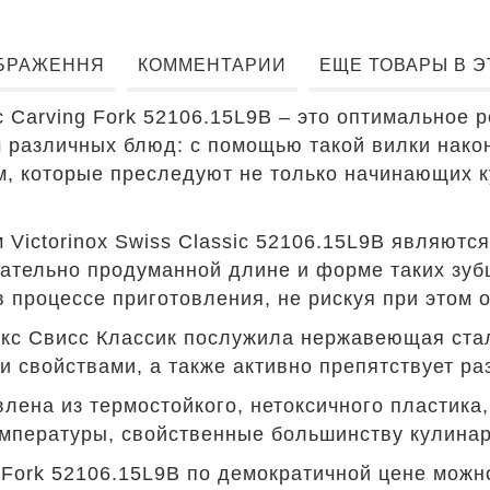
БРАЖЕННЯ
КОММЕНТАРИИ
ЕЩЕ ТОВАРЫ В 
sic Carving Fork 52106.15L9B – это оптимально
 различных блюд: с помощью такой вилки након
, которые преследуют не только начинающих 
ictorinox Swiss Classic 52106.15L9B являются
ательно продуманной длине и форме таких зуб
в процессе приготовления, не рискуя при этом 
с Свисс Классик послужила нержавеющая сталь
 свойствами, а также активно препятствует ра
влена из термостойкого, нетоксичного пластика
емпературы, свойственные большинству кулина
ng Fork 52106.15L9B по демократичной цене мож