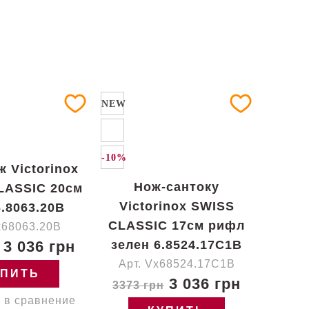
NEW
-10%
 Victorinox
Нож-сантоку
LASSIC 20см
Victorinox SWISS
6.8063.20B
CLASSIC 17см рифл
x68063.20B
3 036 грн
зелен 6.8524.17C1B
Арт. Vx68524.17C1B
УПИТЬ
3 036 грн
3373 грн
 в сравнение