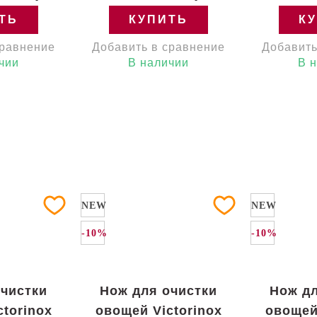
ТЬ
КУПИТЬ
К
сравнение
Добавить в сравнение
Добавить
чии
В наличии
В 
NEW
NEW
-10%
-10%
очистки
Нож для очистки
Нож дл
torinox
овощей Victorinox
овощей