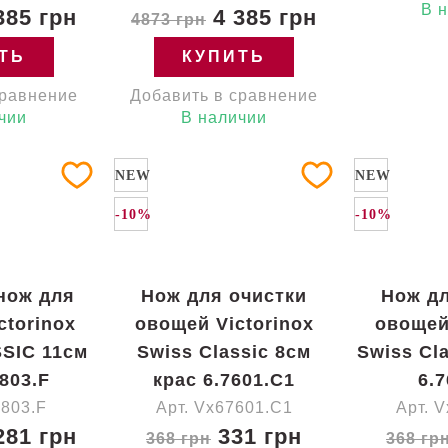
В 
385 грн
4 385 грн
4873 грн
ТЬ
КУПИТЬ
сравнение
Добавить в сравнение
чии
В наличии
NEW
NEW
-10%
-10%
нож для
Нож для очистки
Нож дл
ctorinox
овощей Victorinox
овощей
SIC 11см
Swiss Classic 8см
Swiss Cl
803.F
крас 6.7601.C1
6.
7803.F
Арт. Vx67601.C1
Арт. 
281 грн
331 грн
368 грн
368 гр