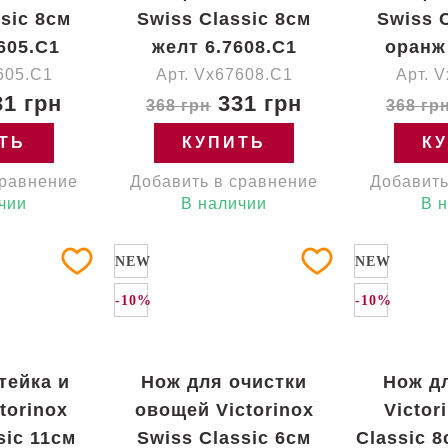
sic 8см
Swiss Classic 8см
Swiss 
605.C1
желт 6.7608.C1
оранж
605.C1
Арт. Vx67608.C1
Арт. 
1 грн
331 грн
368 грн
368 гр
ТЬ
КУПИТЬ
К
сравнение
Добавить в сравнение
Добавить
чии
В наличии
В 
NEW
NEW
-10%
-10%
тейка и
Нож для очистки
Нож д
torinox
овощей Victorinox
Victor
sic 11см
Swiss Classic 6см
Classic 