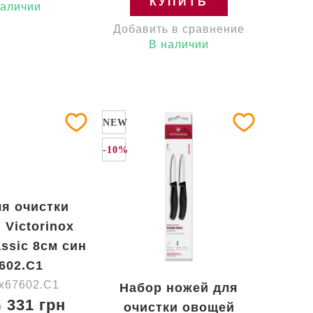
КУПИТЬ
наличии
Добавить в сравнение
В наличии
NEW
-10%
я очистки
 Victorinox
assic 8см син
7602.C1
Vx67602.C1
Набор ножей для
331 грн
н
очистки овощей