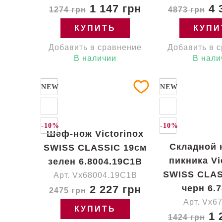
1 147 грн
4 
1274 грн
4873 грн
КУПИТЬ
КУПИ
Добавить в сравнение
Добавить в 
В наличии
В нали
NEW
NEW
-10%
-10%
Шеф-нож Victorinox
Складной 
SWISS CLASSIC 19см
пикника Vi
зелен 6.8004.19C1B
SWISS CLAS
Арт. Vx68004.19C1B
2 227 грн
черн 6.7
2475 грн
Арт. Vx6
КУПИТЬ
1 
1424 грн