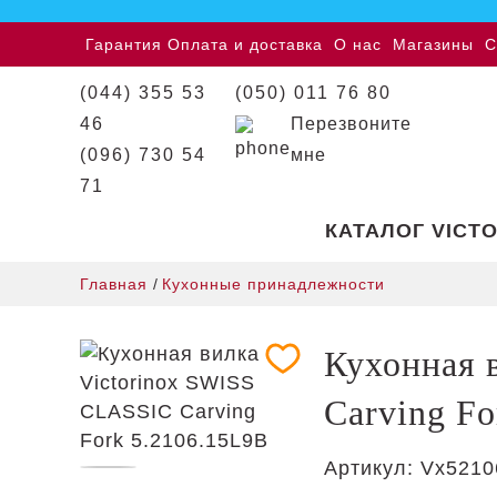
Гарантия
Оплата и доставка
О нас
Магазины
С
(044) 355 53
(050) 011 76 80
46
Перезвоните
(096) 730 54
мне
71
КАТАЛОГ VICT
Главная
/
Кухонные принадлежности
Кухонная 
Carving F
Артикул:
Vx5210