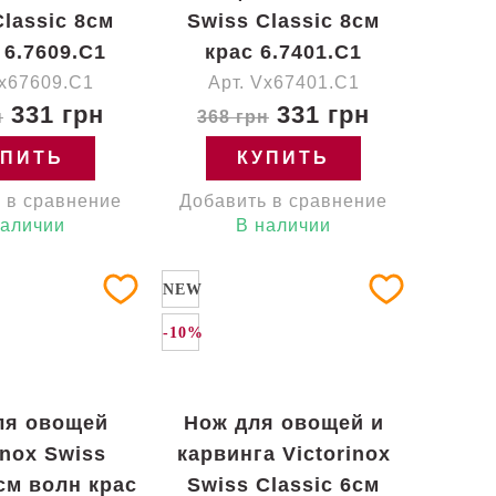
Classic 8см
Swiss Classic 8см
 6.7609.C1
крас 6.7401.C1
Vx67609.C1
Арт. Vx67401.C1
331 грн
331 грн
н
368 грн
УПИТЬ
КУПИТЬ
 в сравнение
Добавить в сравнение
наличии
В наличии
NEW
-10%
ля овощей
Нож для овощей и
inox Swiss
карвинга Victorinox
8см волн крас
Swiss Classic 6см