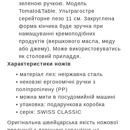
зеленою ручкою. Модель
Tomato&Table. Ультрагостре
серейторне лезо 11 см. Закруглена
форма кінчика буде зручна при
намащуванні кремоподібних
продуктів (вершкового масла, меду
або джему). Може використовуватись
як столовий приладдя.
Характеристики ножів
• матеріал лез: неіржавна сталь
• нековзкі ергономічні ручки з
поліпропілену (PP)
• можна мити в посудомийній машині
• упаковка: подарункова коробка
• серія: SWISS CLASSIC
Оригінальна швейцарська якість ножової