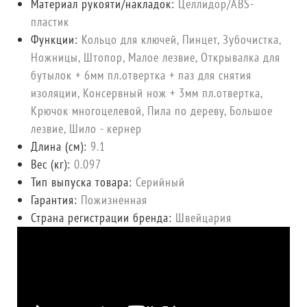
Материал рукояти/накладок:
Целлидор/ABS-
пластик
Функции:
Кольцо для ключей, Пинцет, Зубочистка,
Ножницы, Штопор, Малое лезвие, Открывалка для
бутылок + 6мм пл.отвертка + паз для снятия
изоляции, Консервный нож + 3мм пл.отвертка,
Крючок многоцелевой, Пила по дереву, Большое
лезвие, Шило - кернер
Длина (cм):
9.1
Вес (кг):
0.097
Тип выпуска товара:
Серийный
Гарантия:
Пожизненная
Страна регистрации бренда:
Швейцария