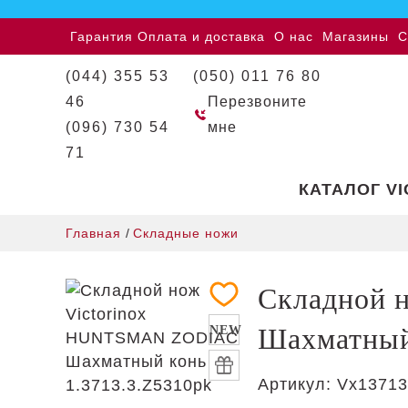
Гарантия
Оплата и доставка
О нас
Магазины
С
(044) 355 53
(050) 011 76 80
46
Перезвоните
(096) 730 54
мне
71
КАТАЛОГ V
Главная
/
Складные ножи
Складной 
Шахматный 
NEW
Артикул:
Vx13713