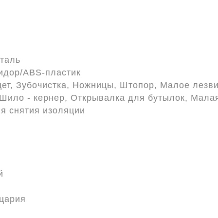
таль
идор/ABS-пластик
ет, Зубочистка, Ножницы, Штопор, Малое лезви
Шило - кернер, Открывалка для бутылок, Малая
ля снятия изоляции
й
цария