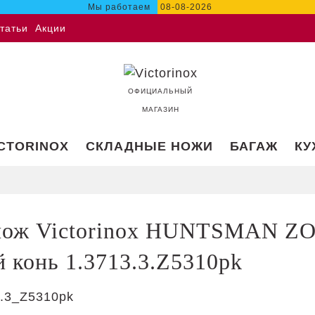
Мы работаем
08-08-2026
татьи
Акции
ОФИЦИАЛЬНЫЙ
МАГАЗИН
ICTORINOX
СКЛАДНЫЕ НОЖИ
БАГАЖ
КУ
нож Victorinox HUNTSMAN Z
конь 1.3713.3.Z5310pk
.3_Z5310pk