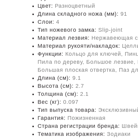
Цвет:
Разноцветный
Длина складного ножа (мм):
91
Слои:
4
Тип ножевого замка:
Slip-joint
Материал лезвия:
Нержавеющая с
Материал рукояти/накладок:
Целл
Функции:
Кольцо для ключей, Пинц
Пила по дереву, Большое лезвие, 
Большая плоская отвертка, Паз д
Длина (cм):
9.1
Высота (см):
2.7
Толщина (см):
2.1
Вес (кг):
0.097
Тип выпуска товара:
Эксклюзивны
Гарантия:
Пожизненная
Страна регистрации бренда:
Швей
Тематика изображения:
Зодиаки