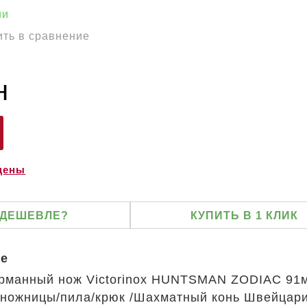
ии
ть в сравнение
н
 цены
 ДЕШЕВЛЕ?
КУПИТЬ В 1 КЛИК
ие
рманный нож Victorinox HUNTSMAN ZODIAC 91
/ножницы/пила/крюк /Шахматный конь Швейцар