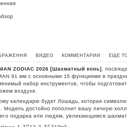
ненная
обзор
БРАЖЕННЯ
ВИДЕО
КОММЕНТАРИИ
ЕЩЕ Т
MAN ZODIAC 2026 [Шахматный конь]
, посвящ
N 91 мм с основными 15 функциями в праздни
менимый набор инструментов, чтобы подготови
ежем воздухе.
ому календарю будет Лошадь, которая символиз
. Модель достойно пополнит вашу личную колле
днего подарка или людям, увлекающимся шахма
inox 1.3713.3.Z5310pk