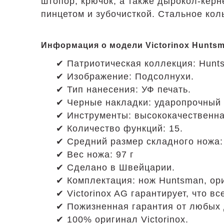
штопор, крючок, а также дырокол-керн
пинцетом и зубочисткой. Стальное кол
Информация о модели Victorinox Huntsma
✔ Патриотическая коллекция: Hunts
✔ Изображение: Подсолнухи.
✔ Тип нанесения: УФ печать.
✔ Черные накладки: ударопрочный 
✔ Инструменты: высококачественн
✔ Количество функций: 15.
✔ Средний размер складного ножа:
✔ Вес ножа: 97 г
✔ Сделано в Швейцарии.
✔ Комплектация: нож Huntsman, ор
✔ Victorinox AG гарантирует, что 
✔ Пожизненная гарантия от любых 
✔ 100% оригинал Victorinox.