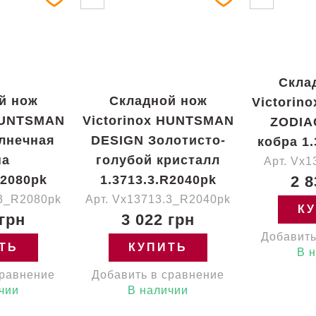
Скла
й нож
Складной нож
Victorin
 HUNTSMAN
Victorinox HUNTSMAN
ZODIA
лнечная
DESIGN Золотисто-
кобра 1
на
голубой кристалл
Арт. Vx
R2080pk
1.3713.3.R2040pk
2 8
.3_R2080pk
Арт. Vx13713.3_R2040pk
К
 грн
3 022 грн
Добавить
ТЬ
КУПИТЬ
В 
сравнение
Добавить в сравнение
чии
В наличии