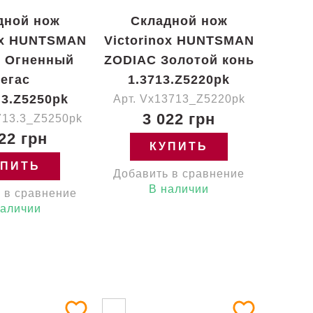
дной нож
Складной нож
ox HUNTSMAN
Victorinox HUNTSMAN
 Огненный
ZODIAC Золотой конь
егас
1.3713.Z5220pk
.3.Z5250pk
Арт. Vx13713_Z5220pk
3 022 грн
713.3_Z5250pk
22 грн
КУПИТЬ
УПИТЬ
Добавить в сравнение
В наличии
 в сравнение
наличии