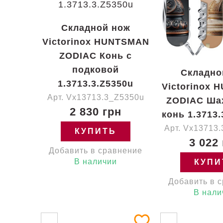
Складной нож
Victorinox HUNTSMAN
ZODIAC Конь с
подковой
Складно
1.3713.3.Z5350u
Victorinox
Арт. Vx13713.3_Z5350u
ZODIAC Ша
2 830 грн
конь 1.3713.
Арт. Vx13713
КУПИТЬ
3 022
Добавить в сравнение
В наличии
КУПИ
Добавить в 
В нали