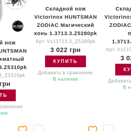
Складной нож
Скла
Victorinox HUNTSMAN
Victorin
ZODIAC Магический
ZODIAC
конь 1.3713.3.Z5280pk
п
1.3713
Арт. Vx13713.3_Z5280pk
й нож
3 022 грн
Арт. Vx13
 HUNTSMAN
3 0
хматный
КУПИТЬ
3.Z5310pk
К
Добавить в сравнение
.3_Z5310pk
В наличии
Добавить
 грн
В 
ТЬ
сравнение
чии