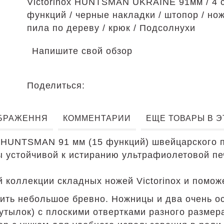
Victorinox HUNTSMAN UKRAINE 91мм / 4 с
функций / черные накладки / штопор / но
пила по дереву / крюк / Подсолнухи
Напишите свой обзор
Поделиться:
БРАЖЕННЯ
КОММЕНТАРИИ
ЕЩЕ ТОВАРЫ В 
UNTSMAN 91 мм (15 функций) швейцарского про
устойчивой к истиранию ультрафиолетовой печ
 коллекции складных ножей Victorinox и помож
ить небольшое бревно. Ножницы и два очень ос
утылок) с плоскими отвертками разного размера