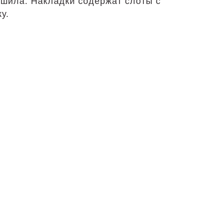
 шила. Накладки содержат слоты с
у.