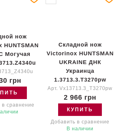
дной нож
Складной нож
ox HUNTSMAN
Victorinox HUNTSMAN
C Могучая
UKRAINE ДНК
.3713.Z4340u
Украинца
13713_Z4340u
30 грн
1.3713.3.T3270pw
Арт. Vx13713.3_T3270pw
УПИТЬ
2 966 грн
 в сравнение
КУПИТЬ
наличии
Добавить в сравнение
В наличии