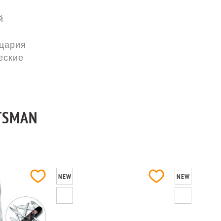
й
цария
еские
TSMAN
NEW
NEW