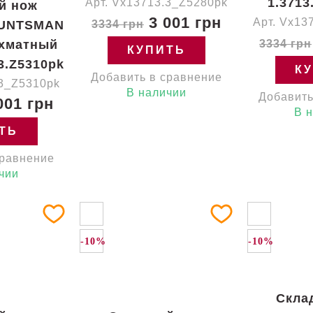
1.3713
Арт. Vx13713.3_Z5280pk
й нож
3 001 грн
Арт. Vx13
 HUNTSMAN
3334 грн
хматный
3334 грн
КУПИТЬ
3.Z5310pk
К
Добавить в сравнение
.3_Z5310pk
В наличии
Добавить
001 грн
В 
ТЬ
сравнение
чии
-10%
-10%
Скла