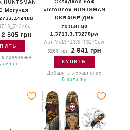
Складной нож
ox HUNTSMAN
Victorinox HUNTSMAN
C Могучая
UKRAINE ДНК
.3713.Z4340u
Украинца
13713_Z4340u
2 805 грн
1.3713.3.T3270pw
Арт. Vx13713.3_T3270pw
УПИТЬ
2 941 грн
3268 грн
 в сравнение
КУПИТЬ
наличии
Добавить в сравнение
В наличии
-10%