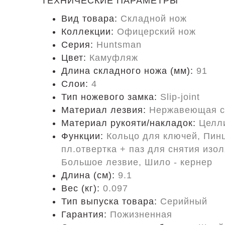
ТЕХНИЧЕСКИЕ ПАРАМЕТРЫ
Вид товара:
Складной нож
Коллекции:
Офицерский нож
Серия:
Huntsman
Цвет:
Камуфляж
Длина складного ножа (мм):
91
Слои:
4
Тип ножевого замка:
Slip-joint
Материал лезвия:
Нержавеющая с
Материал рукояти/накладок:
Целл
Функции:
Кольцо для ключей, Пинц
пл.отвертка + паз для снятия изо
Большое лезвие, Шило - кернер
Длина (cм):
9.1
Вес (кг):
0.097
Тип выпуска товара:
Серийный
Гарантия:
Пожизненная