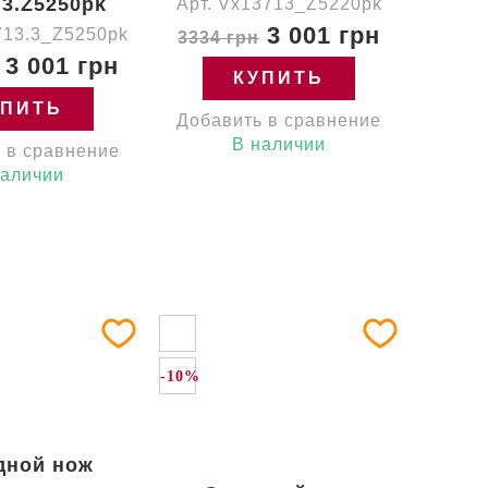
.3.Z5250pk
Арт. Vx13713_Z5220pk
3 001 грн
713.3_Z5250pk
3334 грн
3 001 грн
КУПИТЬ
УПИТЬ
Добавить в сравнение
В наличии
 в сравнение
наличии
-10%
дной нож