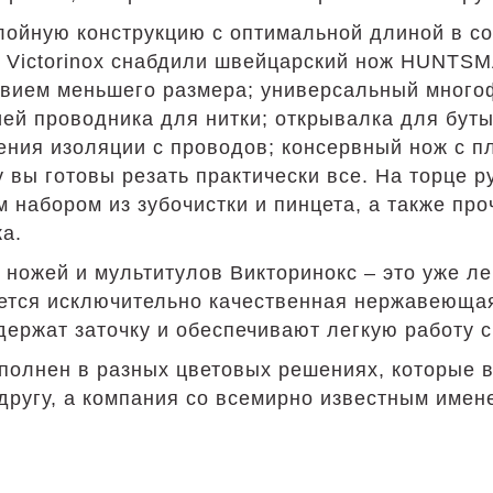
ойную конструкцию с оптимальной длиной в со
 Victorinox снабдили швейцарский нож HUNTSM
звием меньшего размера; универсальный много
ей проводника для нитки; открывалка для буты
ения изоляции с проводов; консервный нож с пл
вы готовы резать практически все. На торце ру
 набором из зубочистки и пинцета, а также пр
а.
ножей и мультитулов Викторинокс – это уже ле
ется исключительно качественная нержавеюща
держат заточку и обеспечивают легкую работу с
олнен в разных цветовых решениях, которые в
ругу, а компания со всемирно известным именем