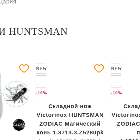
цария
ИИ HUNTSMAN
NEW
NEW
-10%
-10%
Складной нож
Скла
Victorinox HUNTSMAN
Victorin
ZODIAC Магический
ZODIAC
конь 1.3713.3.Z5280pk
п