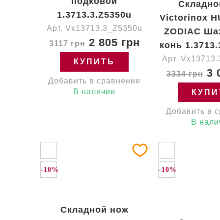
подковой
Складно
1.3713.3.Z5350u
Victorinox
Арт. Vx13713.3_Z5350u
ZODIAC Ша
2 805 грн
3117 грн
конь 1.3713.
Арт. Vx13713
КУПИТЬ
3 
3334 грн
Добавить в сравнение
В наличии
КУПИ
Добавить в 
В нали
-10%
-10%
Складной нож