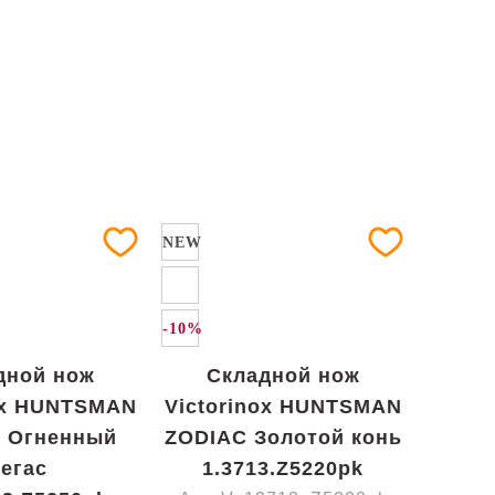
NEW
-10%
дной нож
Складной нож
ox HUNTSMAN
Victorinox HUNTSMAN
 Огненный
ZODIAC Золотой конь
егас
1.3713.Z5220pk