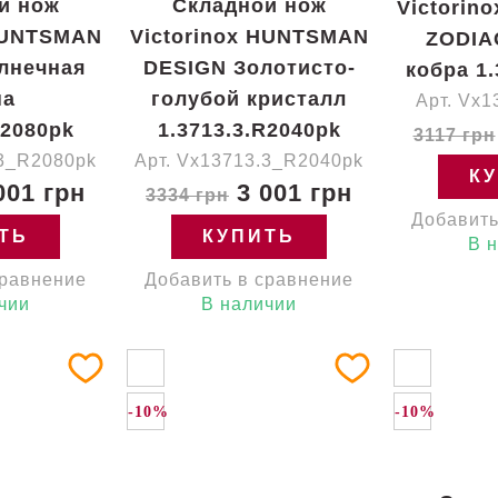
й нож
Складной нож
Victorin
 HUNTSMAN
Victorinox HUNTSMAN
ZODIA
лнечная
DESIGN Золотисто-
кобра 1
на
голубой кристалл
Арт. Vx
R2080pk
1.3713.3.R2040pk
3117 грн
.3_R2080pk
Арт. Vx13713.3_R2040pk
К
001 грн
3 001 грн
3334 грн
Добавить
ТЬ
КУПИТЬ
В 
сравнение
Добавить в сравнение
чии
В наличии
-10%
-10%