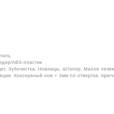
таль
идор/ABS-пластик
ет, Зубочистка, Ножницы, Штопор, Малое лезв
ляции, Консервный нож + 3мм пл.отвертка, Крюч