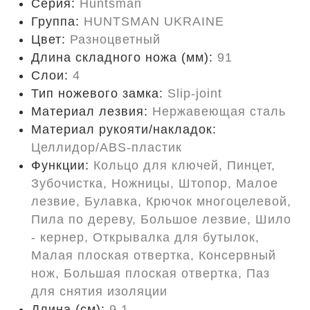
Серия:
Huntsman
Группа:
HUNTSMAN UKRAINE
Цвет:
Разноцветный
Длина складного ножа (мм):
91
Слои:
4
Тип ножевого замка:
Slip-joint
Материал лезвия:
Нержавеющая сталь
Материал рукояти/накладок:
Целлидор/ABS-пластик
Функции:
Кольцо для ключей, Пинцет,
Зубочистка, Ножницы, Штопор, Малое
лезвие, Булавка, Крючок многоцелевой,
Пила по дереву, Большое лезвие, Шило
- кернер, Открывалка для бутылок,
Малая плоская отвертка, Консервный
нож, Большая плоская отвертка, Паз
для снятия изоляции
Длина (cм):
9.1