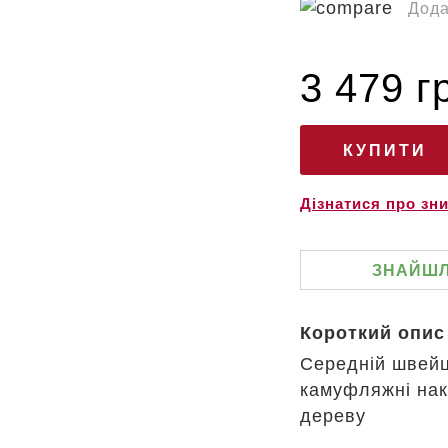
Дода
3 479 г
Дізнатися про зн
ЗНАЙШЛ
Короткий опис
Середній швейц
камуфляжні накл
дереву