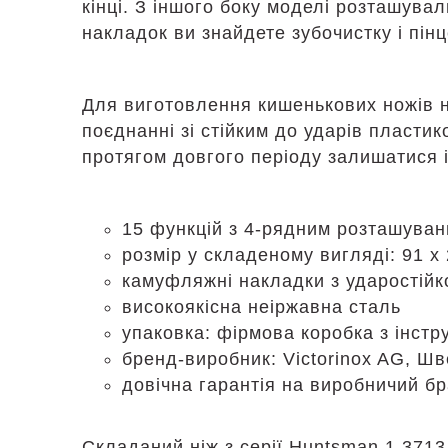
кінці. З іншого боку моделі розташува
накладок ви знайдете зубочистку і пінц
Для виготовлення кишенькових ножів н
поєднанні зі стійким до ударів пласти
протягом довгого періоду залишатися 
15 функцій з 4-рядним розташува
розмір у складеному вигляді: 91 х
камуфляжні накладки з ударостійк
високоякісна неіржавна сталь
упаковка: фірмова коробка з інстр
бренд-виробник: Victorinox AG, Шв
довічна гарантія на виробничий бр
Складаний ніж з серії Huntsman 1.371