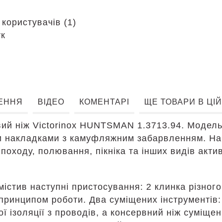
а
 користувачів (1)
ук
ЕННЯ
ВІДЕО
КОМЕНТАРІ
ЩЕ ТОВАРИ В ЦІЙ
й ніж Victorinox HUNTSMAN 1.3713.94. Модель 
 накладками з камуфляжним забарвленням. Набі
 походу, полювання, пікніка та інших видів акти
стив наступні пристосування: 2 клинка різного 
 принципом роботи. Два суміщених інструментів
ї ізоляції з проводів, а консервний ніж суміщ