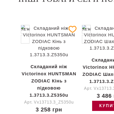
NEW
NEW
Складан
Складаний ніж
Victorinox
Victorinox HUNTSMAN
ZODIAC Шах
ZODIAC Кінь з
1.3713.3.
підковою
Арт. Vx13713
1.3713.3.Z5350u
3 486
Арт. Vx13713.3_Z5350u
КУПИ
3 258 грн