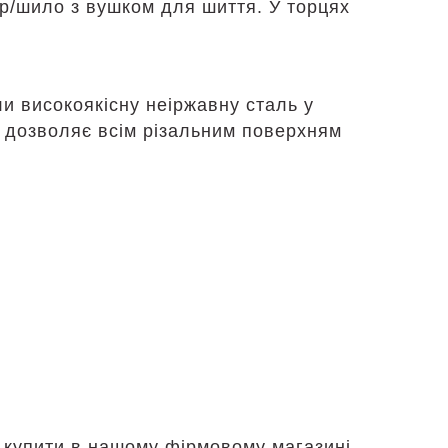
ер/шило з вушком для шиття. У торцях
и високоякісну неіржавну сталь у
я дозволяє всім різальним поверхням
а купити в нашому фірмовому магазині