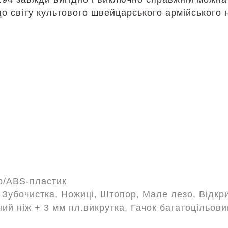
до світу культового швейцарського армійського 
р/ABS-пластик
, Зубочистка, Ножиці, Штопор, Мале лезо, Відк
ний ніж + 3 мм пл.викрутка, Гачок багатоцільов