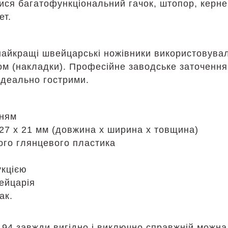
лися багатофункціональний гачок, штопор, керн
ет.
айкращі швейцарські ножівники використовувал
ком (накладки). Професійне заводське заточенн
ідеально гострими.
нням
 27 х 21 мм (довжина х ширина х товщина)
ого глянцевого пластика
укцією
ейцарія
ак.
3.94 завжди вигідно і виключно справжній можн