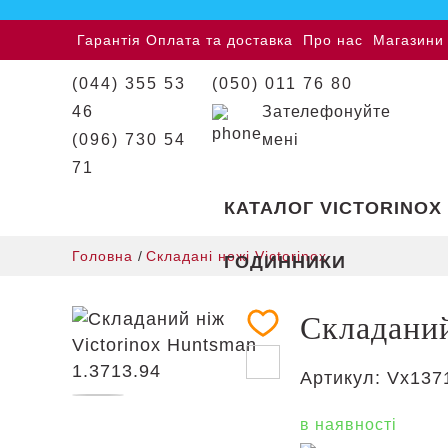
Гарантія
Оплата та доставка
Про нас
Магазини
(044) 355 53
(050) 011 76 80
46
Зателефонуйте
(096) 730 54
мені
71
КАТАЛОГ VICTORINOX
Головна
/
Складані ножі Victorinox
ГОДИННИКИ
Складаний
Артикул:
Vx137
в наявності