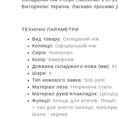
Вікторінокс Україна. Ласкаво просимо 
ТЕХНІЧНІ ПАРАМЕТРИ
Вид товару:
Складаний ніж
Колекції:
Офіцерський ніж
Серія:
Huntsman
Колір:
Камуфляж
Довжина складаного ножа (мм):
91
Шари:
4
Тип ножового замка:
Slip-joint
Матеріал леза:
Неіржавна сталь
Матеріал руків'я/накладок:
Целідо
Функції:
Кільце для ключів, Пінцет
+ паз для зняття ізоляції, Консерв
Шило - кернер