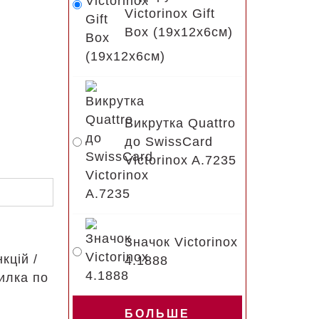
Victorinox Gift
Box (19x12x6см)
Викрутка Quattro
до SwissCard
Victorinox A.7235
Значок Victorinox
кцій /
4.1888
пилка по
БОЛЬШЕ