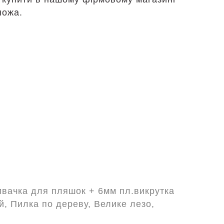
ножа.
ривачка для пляшок + 6мм пл.викрутка
ий, Пилка по дереву, Велике лезо,