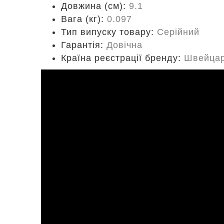
Довжина (cм):
9.1
Вага (кг):
0.097
Тип випуску товару:
Серійний
Гарантія:
Довічна
Країна реєстрації бренду:
Швейцар