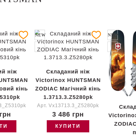
NEW
NEW
ий ніж
Складаний ніж
 HUNTSMAN
Victorinox HUNTSMAN
овий кінь
ZODIAC Магічний кінь
Z5310pk
1.3713.3.Z5280pk
.3_Z5310pk
Арт. Vx13713.3_Z5280pk
Склад
 грн
3 486 грн
Victorin
ZODIAC
ТИ
КУПИТИ
п