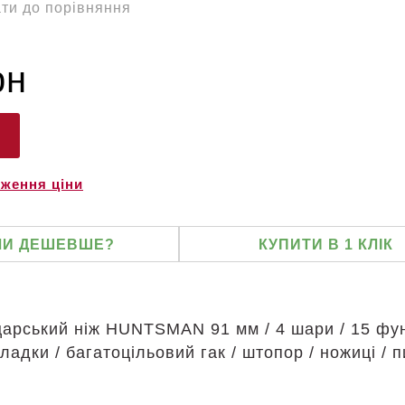
ти до порівняння
рн
иження ціни
И ДЕШЕВШЕ?
КУПИТИ В 1 КЛІК
арський ніж HUNTSMAN 91 мм / 4 шари / 15 фун
адки / багатоцільовий гак / штопор / ножиці / 