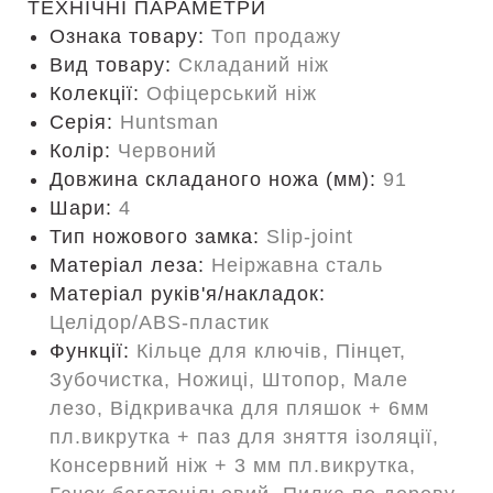
ТЕХНІЧНІ ПАРАМЕТРИ
Ознака товару:
Топ продажу
Вид товару:
Складаний ніж
Колекції:
Офіцерський ніж
Серія:
Huntsman
Колір:
Червоний
Довжина складаного ножа (мм):
91
Шари:
4
Тип ножового замка:
Slip-joint
Матеріал леза:
Неіржавна сталь
Матеріал руків'я/накладок:
Целідор/ABS-пластик
Функції:
Кільце для ключів, Пінцет,
Зубочистка, Ножиці, Штопор, Мале
лезо, Відкривачка для пляшок + 6мм
пл.викрутка + паз для зняття ізоляції,
Консервний ніж + 3 мм пл.викрутка,