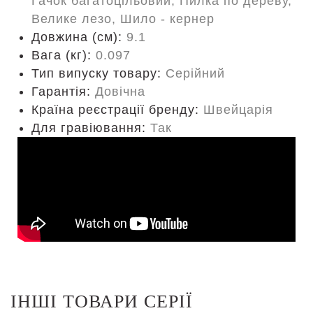
Гачок багатоцільовий, Пилка по дереву,
Велике лезо, Шило - кернер
Довжина (cм):
9.1
Вага (кг):
0.097
Тип випуску товару:
Серійний
Гарантія:
Довічна
Країна реєстрації бренду:
Швейцарія
Для гравіювання:
Так
ІНШІ ТОВАРИ СЕРІЇ