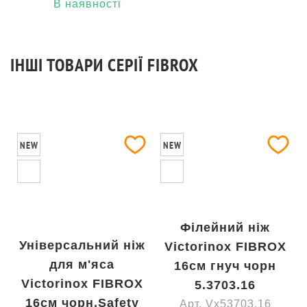
В наявності
ІНШІ ТОВАРИ СЕРІЇ FIBROX
NEW
NEW
Філейний ніж
Універсальний ніж
Victorinox FIBROX
для м'яса
16см гнуч чорн
Victorinox FIBROX
5.3703.16
16см чорн.Safety
Арт. Vx53703.16