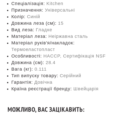
Спеціалізація:
Kitchen
Призначення:
Універсальні
Колір:
Синій
Довжина леза (см):
15
Вид леза:
Гладке
Матеріал леза:
Неіржавна сталь
Матеріал руків'я/накладок:
Термоеластопласт
Особливості:
HACCP, Сертифікація NSF
Довжина (cм):
28.4
Вага (кг):
0.111
Тип випуску товару:
Серійний
Гарантія:
Довічна
Країна реєстрації бренду:
Швейцарія
МОЖЛИВО, ВАС ЗАЦІКАВИТЬ: