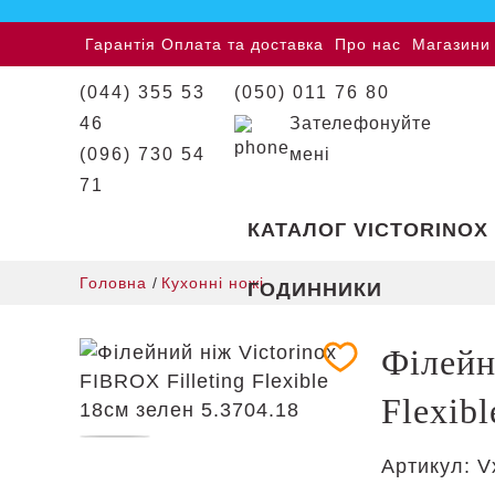
Гарантія
Оплата та доставка
Про нас
Магазини
(044) 355 53
(050) 011 76 80
46
Зателефонуйте
(096) 730 54
мені
71
КАТАЛОГ VICTORINOX
Головна
/
Кухонні ножі
ГОДИННИКИ
Філейн
Flexibl
Артикул:
V