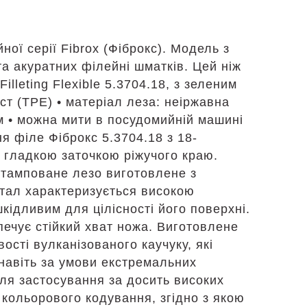
ної серії Fibrox (Фіброкс). Модель з
та акуратних філейні шматків. Цей ніж
lleting Flexible 5.3704.18, з зеленим
ст (TPE) • матеріал леза: неіржавна
 см • можна мити в посудомийній машині
я філе Фіброкс 5.3704.18 з 18-
 гладкою заточкою ріжучого краю.
Штамповане лезо виготовлене з
метал характеризується високою
кідливим для цілісності його поверхні.
зпечує стійкий хват ножа. Виготовлене
ості вулканізованого каучуку, які
навіть за умови екстремальних
ля застосування за досить високих
 кольорового кодування, згідно з якою