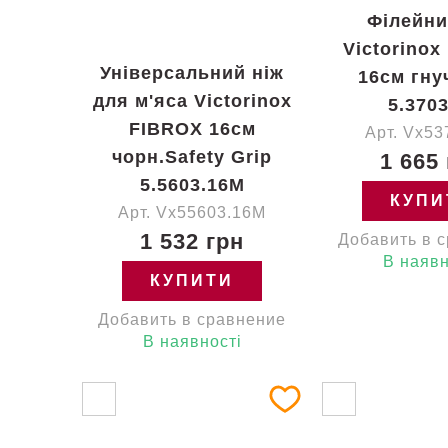
Філейни
Victorinox
Універсальний ніж
16см гну
для м'яса Victorinox
5.3703
FIBROX 16см
Арт. Vx53
чорн.Safety Grip
1 665
5.5603.16M
КУПИ
Арт. Vx55603.16M
1 532 грн
Добавить в 
В наявн
КУПИТИ
Добавить в сравнение
В наявності