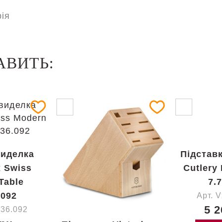
ія
АВИТЬ:
виделка
Підставк
x Swiss
Cutlery
Table
7.
.092
Арт. 
5 2
036.092