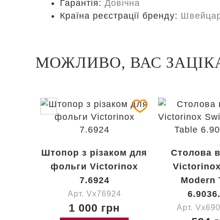
Гарантія:
Довічна
Країна реєстрації бренду:
Швейцар
МОЖЛИВО, ВАС ЗАЦІК
Штопор з різаком для
Столова 
фольги Victorinox
Victorino
7.6924
Modern 
6.9036
Арт. Vx76924
1 000 грн
Арт. Vx69