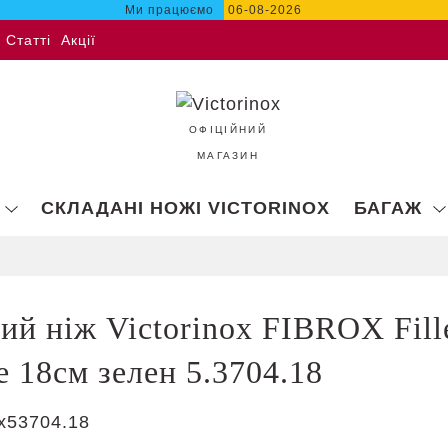
Ми працюємо
06-08-2026
Статті
Акції
ОФІЦІЙНИЙ
МАГАЗИН
СКЛАДАНІ НОЖІ VICTORINOX
БАГАЖ
ий ніж Victorinox FIBROX Fill
e 18см зелен 5.3704.18
x53704.18