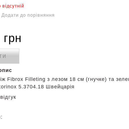
 відсутній
Додати до порівняння
 грн
ТИ
опис
ж Fibrox Filleting з лезом 18 см (гнучке) та зел
torinox 5.3704.18 Швейцарія
відгук
я: