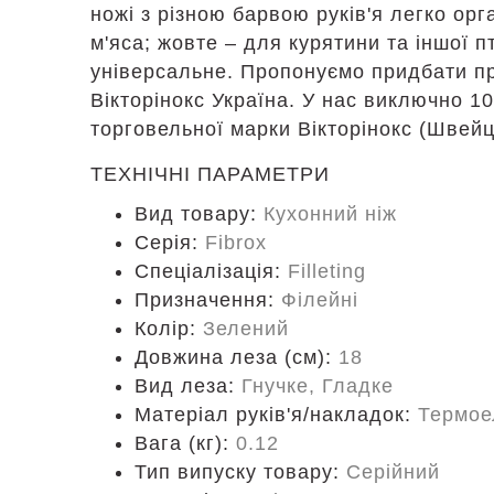
ножі з різною барвою руків'я легко орг
м'яса; жовте – для курятини та іншої пт
універсальне. Пропонуємо придбати проф
Вікторінокс Україна. У нас виключно 1
торговельної марки Вікторінокс (Швейц
ТЕХНІЧНІ ПАРАМЕТРИ
Вид товару:
Кухонний ніж
Серія:
Fibrox
Спеціалізація:
Filleting
Призначення:
Філейні
Колір:
Зелений
Довжина леза (см):
18
Вид леза:
Гнучке, Гладке
Матеріал руків'я/накладок:
Термое
Вага (кг):
0.12
Тип випуску товару:
Серійний