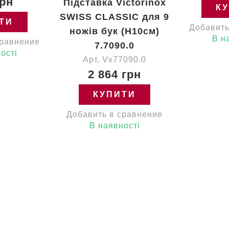
грн
Підставка Victorinox
К
SWISS CLASSIC для 9
ТИ
Добавить
ножів бук (H10см)
В н
сравнение
7.7090.0
ості
Арт. Vx77090.0
2 864 грн
КУПИТИ
Добавить в сравнение
В наявності