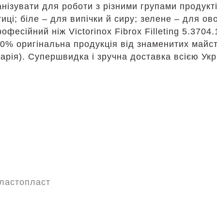
анізувати для роботи з різними групами продукт
иці; біле – для випічки й сиру; зелене – для ово
есійний ніж Victorinox Fibrox Filleting 5.3704
00% оригінальна продукція від знаменитих майс
арія). Супершвидка і зручна доставка всією Ук
ластопласт