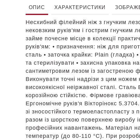
ОПИС
ХАРАКТЕРИСТИКИ
ЗОБРАЖ
Несхибний філейний ніж з гнучким лезом 
нековзким руків'ям і гострим гнучким 
займе почесне місце в колекції практичн
руків'ям: • призначення: ніж для приго
сталь • заточка крайки: Plain (гладка) 
та стерилізувати • захисна упаковка н
сантиметровим лезом із загостреною ф
Виконувати точні надрізи з цим ножем
високоякісної неіржавної сталі. Сталь 
корозійною стійкістю. Фірмове гравіюв
Ергономічне руків'я Вікторінокс 5.3704
зі зносостійкого термоеластопласту з п
разом із шорсткою поверхнею виробу і
професійних навантажень. Матеріал на
температур (до 80-110 °C). При розроб