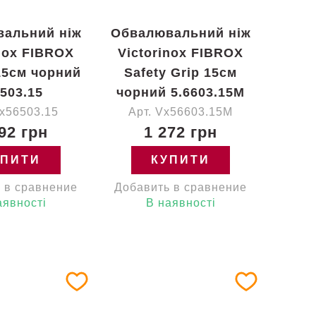
альний ніж
Обвалювальний ніж
inox FIBROX
Victorinox FIBROX
15см чорний
Safety Grip 15см
6503.15
чорний 5.6603.15M
Vx56503.15
Арт. Vx56603.15M
92 грн
1 272 грн
УПИТИ
КУПИТИ
 в сравнение
Добавить в сравнение
аявності
В наявності