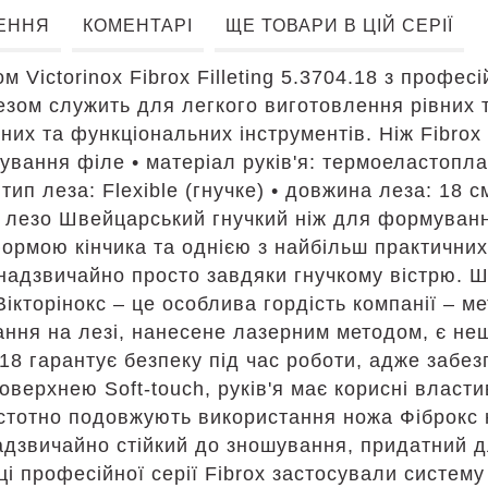
ЕННЯ
КОМЕНТАРІ
ЩЕ ТОВАРИ В ЦІЙ СЕРІЇ
Victorinox Fibrox Filleting 5.3704.18 з професій
лезом служить для легкого виготовлення рівних 
их та функціональних інструментів. Ніж Fibrox Fi
тування філе • матеріал руків'я: термоеластопла
• тип леза: Flexible (гнучке) • довжина леза: 18
а лезо Швейцарський гнучкий ніж для формуванн
ормою кінчика та однією з найбільш практичних
 надзвичайно просто завдяки гнучкому вістрю. 
Вікторінокс – це особлива гордість компанії – 
ання на лезі, нанесене лазерним методом, є неш
.18 гарантує безпеку під час роботи, адже забе
оверхнею Soft-touch, руків'я має корисні властив
стотно подовжують використання ножа Фіброкс 
дзвичайно стійкий до зношування, придатний д
ці професійної серії Fibrox застосували систему