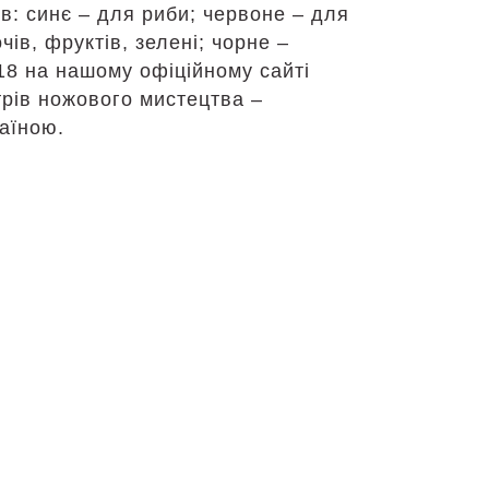
ів: синє – для риби; червоне – для
чів, фруктів, зелені; чорне –
.18 на нашому офіційному сайті
трів ножового мистецтва –
раїною.