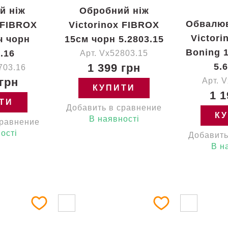
й ніж
Обробний ніж
Обвалюв
 FIBROX
Victorinox FIBROX
Victor
ч чорн
15см чорн 5.2803.15
Boning 
.16
Арт. Vx52803.15
1 399 грн
5.
703.16
 грн
Арт. 
КУПИТИ
1 1
ТИ
Добавить в сравнение
К
В наявності
сравнение
ості
Добавить
В н