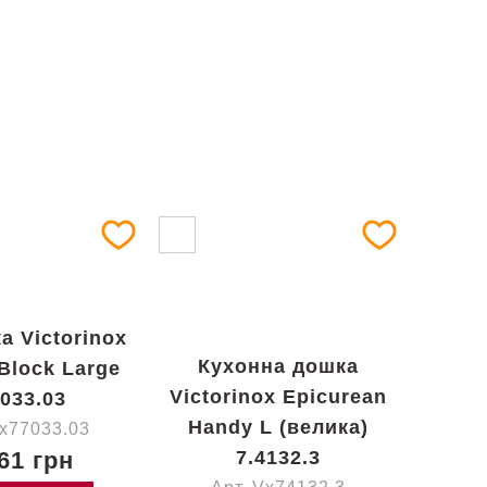
а Victorinox
Кухонна дошка
 Block Large
Victorinox Epicurean
7033.03
Handy L (велика)
Vx77033.03
61 грн
7.4132.3