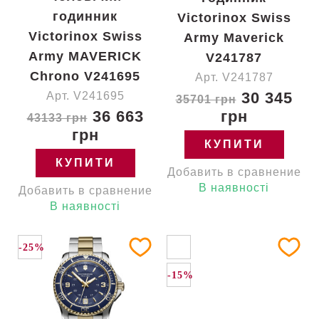
годинник
Victorinox Swiss
Victorinox Swiss
Army Maverick
Army MAVERICK
V241787
Chrono V241695
Арт. V241787
30 345
Арт. V241695
35701 грн
36 663
грн
43133 грн
грн
КУПИТИ
КУПИТИ
Добавить в сравнение
В наявності
Добавить в сравнение
В наявності
-25%
-15%