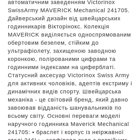
автоматичним заведенням Victorinox
SwissArmy MAVERICK Mechanical 241705.
Дайверський дизайн від швейцарських
годинникарів Вікторінокс. Колекція
MAVERICK виділяється односпрямованим
обертовим безелем, стійким до
ультрафіолету, захищеною заводною
коронкою, полірованими цифрами та
годинними індексами на циферблаті.
Статусний аксесуар Victorinox Swiss Army
для активних чоловіків, адептів екстриму і
динамічних видів спорту. Швейцарська
механіка - це світовий бренд, який давно
завоював відданість шанувальників по
всьому світу. Основні переваги моделі
наручного годинника Maverick Mechanical
241705: • браслет і корпус із неіржавної