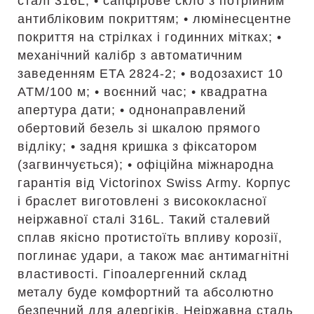
сталі 316L; • сапфірове скло з потрійним
антибліковим покриттям; • люмінесцентне
покриття на стрілках і годинних мітках; •
механічний калібр з автоматичним
заведенням ETA 2824-2; • водозахист 10
АТМ/100 м; • воєнний час; • квадратна
апертура дати; • однонаправлений
обертовий безель зі шкалою прямого
відліку; • задня кришка з фіксатором
(загвинчується); • офіційна міжнародна
гарантія від Victorinox Swiss Army. Корпус
і браслет виготовлені з висококласної
неіржавної сталі 316L. Такий сталевий
сплав якісно протистоїть впливу корозії,
поглинає удари, а також має антимагнітні
властивості. Гіпоалергенний склад
металу буде комфортний та абсолютно
безпечний для алергіків. Неіржавна сталь