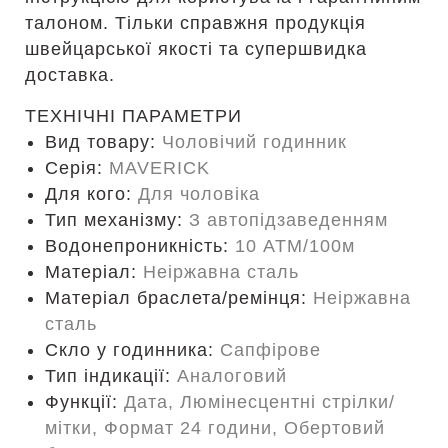
талоном. Тільки справжня продукція
швейцарської якості та супершвидка
доставка.
ТЕХНІЧНІ ПАРАМЕТРИ
Вид товару:
Чоловічий годинник
Серія:
MAVERICK
Для кого:
Для чоловіка
Тип механізму:
З автопідзаведенням
Водонепроникність:
10 ATM/100м
Матеріал:
Неіржавна сталь
Матеріал браслета/ремінця:
Неіржавна
сталь
Скло у годинника:
Сапфірове
Тип індикації:
Аналоговий
Функції:
Дата, Люмінесцентні стрілки/
мітки, Формат 24 години, Обертовий