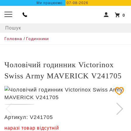
Ми працюємо
07-08-2026
0
Головна
/
Годинники
Чоловічий годинник Victorinox
Swiss Army MAVERICK V241705
Артикул:
V241705
наразі товар відсутній