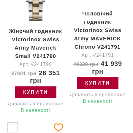
Чоловічий
годинник
Victorinox Swiss
Жіночий годинник
Army MAVERICK
Victorinox Swiss
Chrono V241791
Army Maverick
Арт. V241791
Small V241790
41 939
Арт. V241790
49339 грн
грн
28 351
37801 грн
грн
КУПИТИ
КУПИТИ
Добавить в сравнение
В наявності
Добавить в сравнение
В наявності