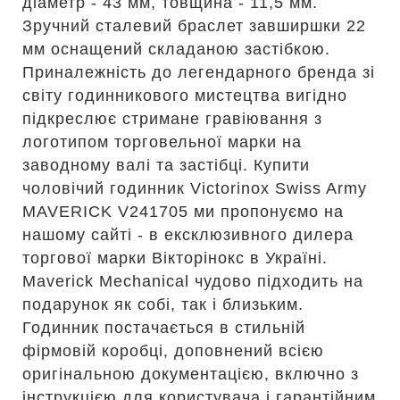
діаметр - 43 мм, товщина - 11,5 мм.
Зручний сталевий браслет завширшки 22
мм оснащений складаною застібкою.
Приналежність до легендарного бренда зі
світу годинникового мистецтва вигідно
підкреслює стримане гравіювання з
логотипом торговельної марки на
заводному валі та застібці. Купити
чоловічий годинник Victorinox Swiss Army
MAVERICK V241705 ми пропонуємо на
нашому сайті - в ексклюзивного дилера
торгової марки Вікторінокс в Україні.
Maverick Mechanical чудово підходить на
подарунок як собі, так і близьким.
Годинник постачається в стильній
фірмовій коробці, доповнений всією
оригінальною документацією, включно з
інструкцією для користувача і гарантійним