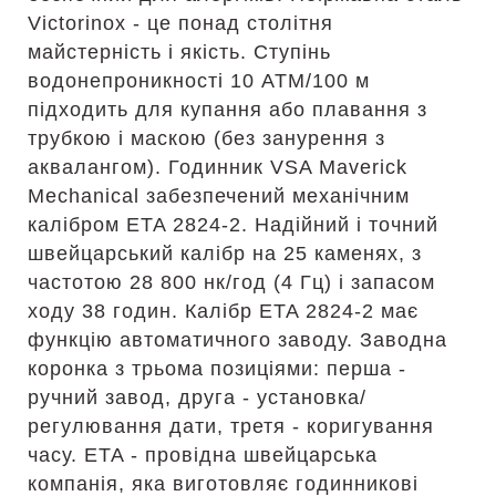
Victorinox - це понад столітня
майстерність і якість. Ступінь
водонепроникності 10 АТМ/100 м
підходить для купання або плавання з
трубкою і маскою (без занурення з
аквалангом). Годинник VSA Maverick
Mechanical забезпечений механічним
калібром ETA 2824-2. Надійний і точний
швейцарський калібр на 25 каменях, з
частотою 28 800 нк/год (4 Гц) і запасом
ходу 38 годин. Калібр ETA 2824-2 має
функцію автоматичного заводу. Заводна
коронка з трьома позиціями: перша -
ручний завод, друга - установка/
регулювання дати, третя - коригування
часу. ETA - провідна швейцарська
компанія, яка виготовляє годинникові