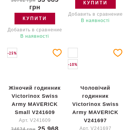
36762 грн
КУПИТИ
грн
Добавить в сравнение
КУПИТИ
В наявності
Добавить в сравнение
В наявності
-25%
-10%
Жіночий годинник
Чоловічий
Victorinox Swiss
годинник
Army MAVERICK
Victorinox Swiss
Small V241609
Army MAVERICK
V241697
Арт. V241609
25 968
Арт. V241697
34624 грн