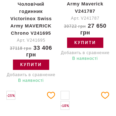
Army Maverick
Чоловічий
V241787
годинник
Victorinox Swiss
Арт. V241787
27 650
Army MAVERICK
30722 грн
грн
Chrono V241695
Арт. V241695
КУПИТИ
33 406
37118 грн
Добавить в сравнение
грн
В наявності
КУПИТИ
Добавить в сравнение
В наявності
-25%
-10%