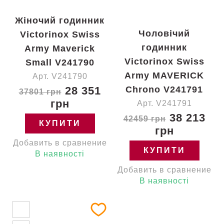
Жіночий годинник
Чоловічий
Victorinox Swiss
годинник
Army Maverick
Victorinox Swiss
Small V241790
Army MAVERICK
Арт. V241790
28 351
Chrono V241791
37801 грн
грн
Арт. V241791
38 213
42459 грн
КУПИТИ
грн
Добавить в сравнение
КУПИТИ
В наявності
Добавить в сравнение
В наявності