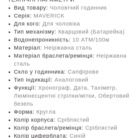
Вид товару:
Чоловічий годинник
Серія:
MAVERICK
Для кого:
Для чоловіка
Тип механізму:
Кварцовий (Батарейка)
Водонепроникність:
10 ATM/100м
Матеріал:
Неіржавна сталь
Матеріал браслета/ремінця:
Неіржавна
сталь
Скло у годинника:
Сапфірове
Тип індикації:
Аналоговий
Функції:
Хронограф, Дата, Тахіметр,
Люмінесцентні стрілки/мітки, Обертовий
безель
Форма:
Кругла
Колір корпуса:
Сріблястий
Колір браслета/ремінця:
Сріблястий
Колір циферблата:
Синій