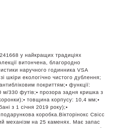
241668 у найкращих традиціях
колекції витончена, благородно
еристики наручного годинника VSA
зі шкіри екологічно чистого дублення;
антибліковим покриттям;• функції:
0 м/330 футів;• прозора задня кришка з
коронки);• товщина корпусу: 10,4 мм;•
ані з 1 січня 2019 року);•
 подарункова коробка.Вікторінокс Свісс
й механізм на 25 каменях. Має запас