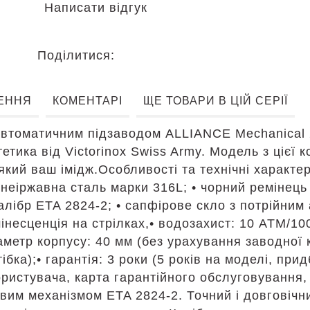
Написати відгук
Поділитися:
ЕННЯ
КОМЕНТАРІ
ЩЕ ТОВАРИ В ЦІЙ СЕРІЇ
автоматичним підзаводом ALLIANCE Mechanical 
етика від Victorinox Swiss Army. Модель з цієї 
який ваш імідж.Особливості та технічні характ
неіржавна сталь марки 316L; • чорний ремінець 
алібр ETA 2824-2; • сапфірове скло з потрійним 
інесценція на стрілках,• водозахист: 10 АТМ/10
аметр корпусу: 40 мм (без урахування заводної 
ка);• гарантія: 3 роки (5 років на моделі, придб
ористувача, карта гарантійного обслуговування,
им механізмом ETA 2824-2. Точний і довговічни