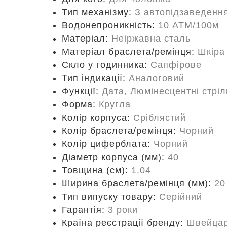
Тип механізму:
З автопідзаведенн
Водонепроникність:
10 ATM/100м
Матеріал:
Неіржавна сталь
Матеріал браслета/ремінця:
Шкіра
Скло у годинника:
Сапфірове
Тип індикації:
Аналоговий
Функції:
Дата, Люмінесцентні стріл
Форма:
Кругла
Колір корпуса:
Сріблястий
Колір браслета/ремінця:
Чорний
Колір циферблата:
Чорний
Діаметр корпуса (мм):
40
Товщина (см):
1.04
Ширина браслета/ремінця (мм):
20
Тип випуску товару:
Серійний
Гарантія:
3 роки
Країна реєстрації бренду:
Швейцар