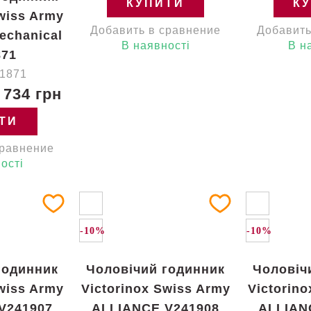
КУПИТИ
К
wiss Army
Добавить в сравнение
Добавить
echanical
В наявності
В н
871
41871
 734 грн
ТИ
сравнение
ості
-10%
-10%
годинник
Чоловічий годинник
Чоловіч
wiss Army
Victorinox Swiss Army
Victorin
V241907
ALLIANCE V241908
ALLIAN