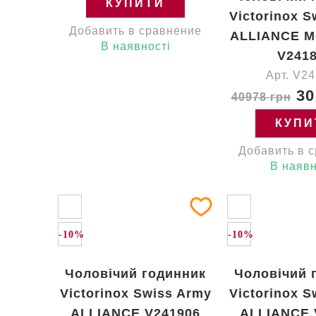
КУПИТИ
Victorinox S
Добавить в сравнение
ALLIANCE M
В наявності
V241
Арт. V2
30
40978 грн
КУПИ
Добавить в 
В наявн
-10%
-10%
Чоловічий годинник
Чоловічий 
Victorinox Swiss Army
Victorinox S
ALLIANCE V241906
ALLIANCE 