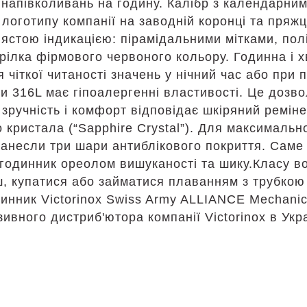
0 напівколивань на годину. Калібр з календарни
 логотипу компанії на заводній коронці та пряж
іблястою індикацією: пірамідальними мітками, п
рілка фірмового червоного кольору. Годинна і 
 чіткої читаності значень у нічний час або при 
 316L має гіпоалергенні властивості. Це дозво
 зручність і комфорт відповідає шкіряний ремі
кристала (“Sapphire Crystal”). Для максимально
анесли три шари антиблікового покриття. Саме 
годинник ореолом вишуканості та шику.Класу в
, купатися або займатися плаванням з трубкою 
инник Victorinox Swiss Army ALLIANCE Mechani
ивного дистриб'ютора компанії Victorinox в Укра