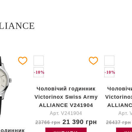
LLIANCE
-10%
-10%
Чоловічий годинник
Чоловіч
Victorinox Swiss Army
Victorin
ALLIANCE V241904
ALLIANC
Арт. V241904
Арт. 
21 390 грн
23766 грн
26437 грн
годинник