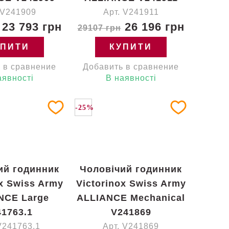
 V241909
Арт. V241911
23 793 грн
26 196 грн
29107 грн
УПИТИ
КУПИТИ
 в сравнение
Добавить в сравнение
аявності
В наявності
-25%
ий годинник
Чоловічий годинник
ox Swiss Army
Victorinox Swiss Army
NCE Large
ALLIANCE Mechanical
1763.1
V241869
V241763.1
Арт. V241869