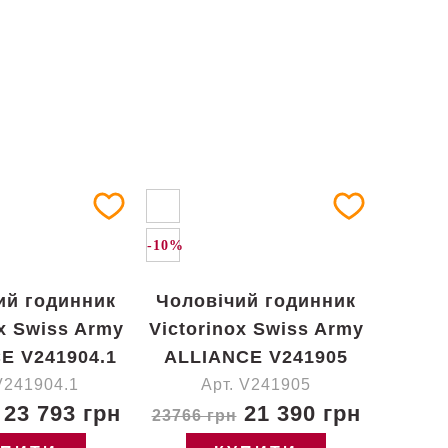
-10%
ий годинник
Чоловічий годинник
ox Swiss Army
Victorinox Swiss Army
E V241904.1
ALLIANCE V241905
V241904.1
Арт. V241905
23 793 грн
21 390 грн
23766 грн