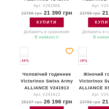
Арт. V241906
Арт. V2
21 390 грн
21
23766 грн
23766 грн
КУПИТИ
КУПИ
Добавить в сравнение
Добавить в 
В наявності
В наявн
-10%
-10%
Чоловічий годинник
Жіночий г
Victorinox Swiss Army
Victorinox S
ALLIANCE V241913
ALLIANCE X
Арт. V241913
Арт. V2
26 196 грн
21
29107 грн
23766 грн