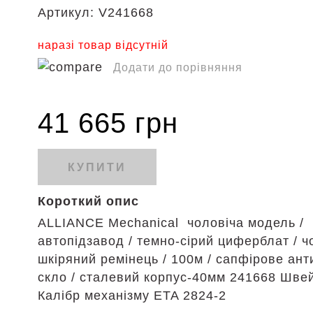
Артикул:
V241668
наразі товар відсутній
Додати до порівняння
41 665 грн
КУПИТИ
Короткий опис
ALLIANCE Mechanical чоловіча модель /
автопідзавод / темно-сірий циферблат / ч
шкіряний ремінець / 100м / сапфірове ант
скло / сталевий корпус-40мм 241668 Шве
Калібр механізму ETA 2824-2