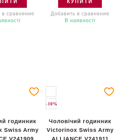
УПИТИ
КУПИТИ
 в сравнение
Добавить в сравнение
аявності
В наявності
-10%
ий годинник
Чоловічий годинник
ox Swiss Army
Victorinox Swiss Army
CE V241909
ALLIANCE V241911