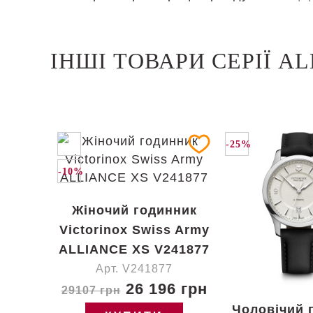
ІНШІ ТОВАРИ СЕРІЇ A
-25%
-10%
Жіночий годинник
Victorinox Swiss Army
ALLIANCE XS V241877
Арт. V241877
26 196 грн
29107 грн
Чоловічий 