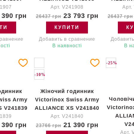
41907
Арт. V241908
Арт.
 390 грн
23 793 грн
26437 грн
26437 грн
ТИ
КУПИТИ
К
сравнение
Добавить в сравнение
Добавить
ості
В наявності
В н
-25%
-10%
одинник
Жіночий годинник
Чоловіч
wiss Army
Victorinox Swiss Army
Victorin
S V241839
ALLIANCE XS V241840
ALLIA
41839
Арт. V241840
 390 грн
21 390 грн
V24
23766 грн
Арт. 