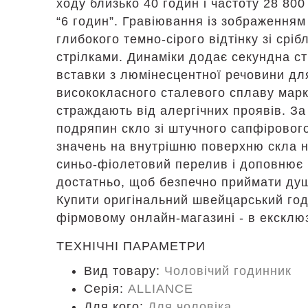
ходу близько 40 годин і частоту 28 80
“6 годин”. Гравіювання із зображенням
глибокого темно-сірого відтінку зі ср
стрілками. Динаміки додає секундна ст
вставки з люмінесцентної речовини для
висококласного сталевого сплаву марки
страждають від алергічних проявів. За
подряпин скло зі штучного сапфірового 
значень на внутрішню поверхню скла н
синьо-фіолетовий перелив і доповнює 
достатньо, щоб безпечно приймати душ
Купити оригінальний швейцарський год
фірмовому онлайн-магазині - в ексклюз
ТЕХНІЧНІ ПАРАМЕТРИ
Вид товару:
Чоловічий годинник
Серія:
ALLIANCE
Для кого:
Для чоловіка