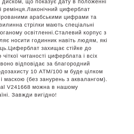
м диском, що показує дату в положенні
ці ремінця.Лаконічний циферблат
олірованими арабськими цифрами та
хвилинна стрілки мають спеціальні
поганому освітленні.Сталевий корпус з
ляє носити годинник навіть людям, які
нець.Циферблат захищає стійке до
 чіткої читаності циферблата і всіх
воно відповідає за благородний
одозахисту 10 АТМ/100 м буде цілком
і маскою (без занурень з аквалангом).
cal V241668 можна в нашому
їні. Завжди вигідно!