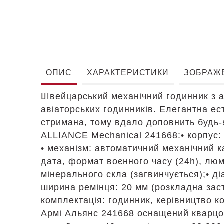
ОПИС
ХАРАКТЕРИСТИКИ
ЗОБРАЖ
Швейцарський механічний годинник з 
авіаторських годинників. Елегантна ест
стримана, тому вдало доповнить будь-
ALLIANCE Mechanical 241668:• корпус: 
• механізм: автоматичний механічний к
дата, формат воєнного часу (24h), люм
мінерального скла (загвинчується);• ді
ширина ремінця: 20 мм (розкладна застіб
комплектація: годинник, керівництво к
Армі Альянс 241668 оснащений кварцов