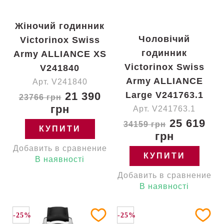
Жіночий годинник
Чоловічий
Victorinox Swiss
годинник
Army ALLIANCE XS
Victorinox Swiss
V241840
Army ALLIANCE
Арт. V241840
21 390
Large V241763.1
23766 грн
грн
Арт. V241763.1
25 619
34159 грн
КУПИТИ
грн
Добавить в сравнение
КУПИТИ
В наявності
Добавить в сравнение
В наявності
-25%
-25%