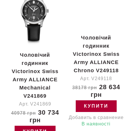
Чоловічий
годинник
Victorinox Swiss
Чоловічий
Army ALLIANCE
годинник
Chrono V249118
Victorinox Swiss
Арт. V249118
Army ALLIANCE
28 634
Mechanical
38178 грн
грн
V241869
Арт. V241869
КУПИТИ
30 734
40978 грн
Добавить в сравнение
грн
В наявності