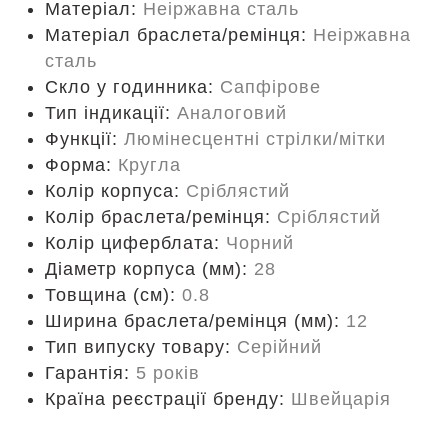
Матеріал:
Неіржавна сталь
Матеріал браслета/ремінця:
Неіржавна
сталь
Скло у годинника:
Сапфірове
Тип індикації:
Аналоговий
Функції:
Люмінесцентні стрілки/мітки
Форма:
Кругла
Колір корпуса:
Сріблястий
Колір браслета/ремінця:
Сріблястий
Колір циферблата:
Чорний
Діаметр корпуса (мм):
28
Товщина (см):
0.8
Ширина браслета/ремінця (мм):
12
Тип випуску товару:
Серійний
Гарантія:
5 років
Країна реєстрації бренду:
Швейцарія