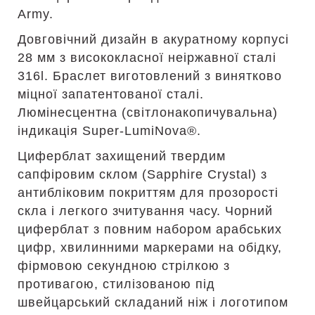
Army.
Довговічний дизайн в акуратному корпусі
28 мм з висококласної неіржавної сталі
316l. Браслет виготовлений з винятково
міцної запатентованої сталі.
Люмінесцентна (світлонакопичувальна)
індикація Super-LumiNova®.
Циферблат захищений твердим
сапфіровим склом (Sapphire Crystal) з
антибліковим покриттям для прозорості
скла і легкого зчитування часу. Чорний
циферблат з повним набором арабських
цифр, хвилинними маркерами на обідку,
фірмовою секундною стрілкою з
противагою, стилізованою під
швейцарський складаний ніж і логотипом