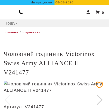
Ми працюємо
08-08-2026
0
Головна
/
Годинники
Чоловічий годинник Victorinox
Swiss Army ALLIANCE II
V241477
Артикул:
V241477