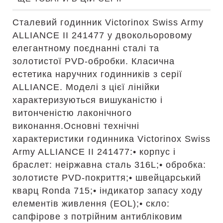
Сталевий годинник Victorinox Swiss Army
ALLIANCE II 241477 у двокольоровому
елегантному поєднанні сталі та
золотистої PVD-обробки. Класична
естетика наручних годинників з серії
ALLIANCE. Моделі з цієї лінійки
характеризуються вишуканістю і
витонченістю лаконічного
виконання.Основні технічні
характеристики годинника Victorinox Swiss
Army ALLIANCE II 241477:• корпус і
браслет: неіржавна сталь 316L;• обробка:
золотисте PVD-покриття;• швейцарський
кварц Ronda 715;• індикатор запасу ходу
елементів живлення (EOL);• скло:
сапфірове з потрійним антибліковим