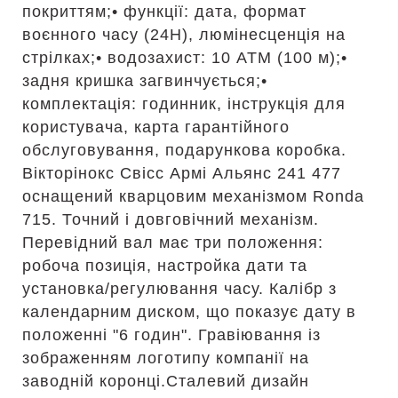
покриттям;• функції: дата, формат
воєнного часу (24H), люмінесценція на
стрілках;• водозахист: 10 АТМ (100 м);•
задня кришка загвинчується;•
комплектація: годинник, інструкція для
користувача, карта гарантійного
обслуговування, подарункова коробка.
Вікторінокс Свісс Армі Альянс 241 477
оснащений кварцовим механізмом Ronda
715. Точний і довговічний механізм.
Перевідний вал має три положення:
робоча позиція, настройка дати та
установка/регулювання часу. Калібр з
календарним диском, що показує дату в
положенні "6 годин". Гравіювання із
зображенням логотипу компанії на
заводній коронці.Сталевий дизайн