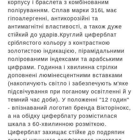
корпусу і браслета з комбінованим
поліруванням. Сплав марки 316L має
гіпоалергенні, антикорозійні та
антимагнітні властивості, а також дуже
стійкий до ударів.Круглий циферблат
сріблястого кольору з контрастною
золотистою індикацією, пірамідальними
полірованими індексами та арабськими
цифрами. Годинна і хвилинна стрілки
доповнені люмінесцентними вставками
(накопичують світло і забезпечують м'яке
підсвічування при поганому освітленні й у
темний час доби). У положенні "12 годин"
- впізнаваний логотип бренда Вікторінокс,
а на обідку циферблату розмістилася
шкала з 60-хвилинною розміткою.
Циферблат захищає стійке до подряпин