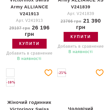
Victorinox Swiss
Army ALLIANCE XS
Army ALLIANCE
V241839
V241913
Арт. V241839
21 390
Арт. V241913
23766 грн
грн
26 196
29107 грн
грн
КУПИТИ
КУПИТИ
Добавить в сравнение
В наявності
Добавить в сравнение
В наявності
-25%
-10%
Жіночий годинник
Чоловічий
Victorinox Swiss