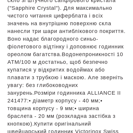
скло зі штучного сапфірового кристала
("Sapphire Crystal"). Для максимально
чистого читання циферблата і всіх
значень на внутрішню поверхню скла
нанесли три шари антиблікового покриття.
Воно надає благородного синьо-
фіолетового відтінку і доповнює годинник
ореолом багатства.Водонепроникності 10
АТМ/100 м достатньо, щоб безпечно
купатися у відкритих водоймах або
плавати з трубкою і маскою. Але зверніть
увагу: без глибоководних
занурень.Розміри годинника ALLIANCE II
241477:• діаметр корпусу - 40 мм;•
товщина корпусу - 9 мм;• ширина
браслета - 20 мм (розкладна застібка з
кнопкою).Купити оригінальний
швейцарський годинник Victorinox Swiss