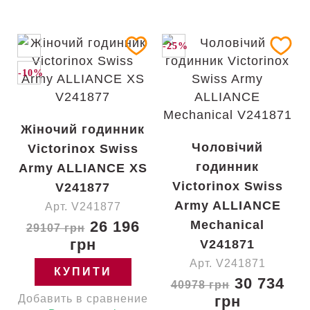
-25%
-10%
Жіночий годинник
Чоловічий
Victorinox Swiss
годинник
Army ALLIANCE XS
Victorinox Swiss
V241877
Army ALLIANCE
Арт. V241877
26 196
Mechanical
29107 грн
грн
V241871
Арт. V241871
КУПИТИ
30 734
40978 грн
Добавить в сравнение
грн