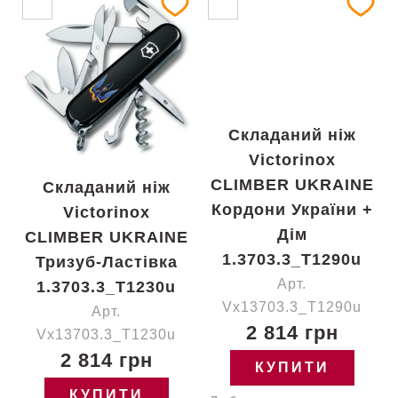
Складаний ніж
Victorinox
CLIMBER UKRAINE
Складаний ніж
Кордони України +
Victorinox
Дім
CLIMBER UKRAINE
1.3703.3_T1290u
Тризуб-Ластівка
Арт.
1.3703.3_T1230u
Vx13703.3_T1290u
Арт.
2 814 грн
Vx13703.3_T1230u
2 814 грн
КУПИТИ
КУПИТИ