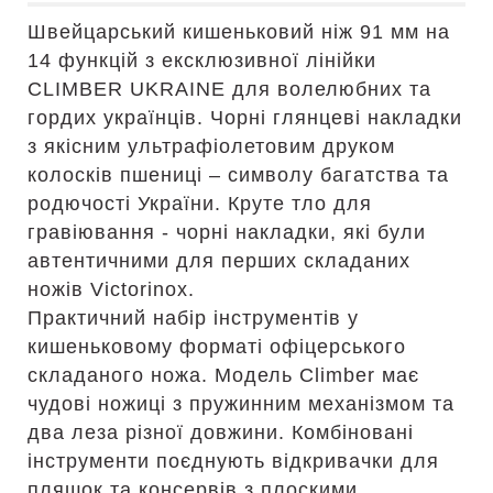
Швейцарський кишеньковий ніж 91 мм на
14 функцій з ексклюзивної лінійки
CLIMBER UKRAINE для волелюбних та
гордих українців. Чорні глянцеві накладки
з якісним ультрафіолетовим друком
колосків пшениці – символу багатства та
родючості України. Круте тло для
гравіювання - чорні накладки, які були
автентичними для перших складаних
ножів Victorinox.
Практичний набір інструментів у
кишеньковому форматі офіцерського
складаного ножа. Модель Climber має
чудові ножиці з пружинним механізмом та
два леза різної довжини. Комбіновані
інструменти поєднують відкривачки для
пляшок та консервів з плоскими