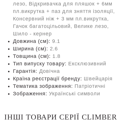
лезо, Відкривачка для пляшок + 6мм
пл.викрутка + паз для зняття ізоляції,
Консервний ніж + 3 мм пл.викрутка,
Гачок багатоцільовий, Велике лезо,
Шило - кернер
Довжина (cм):
9.1
Ширина (см):
2.6
Товщина (см):
1.8
Тип випуску товару:
Ексклюзивний
Гарантія:
Довічна
Країна реєстрації бренду:
Швейцарія
Тематика зображення:
Патріотичні
Зображення:
Українські символи
ІНШІ ТОВАРИ СЕРІЇ CLIMBER