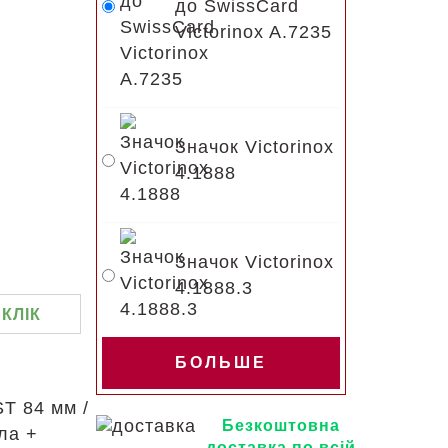
до SwissCard
Victorinox A.7235
Значок Victorinox
4.1888
Значок Victorinox
4.1888.3
 КЛІК
БОЛЬШЕ
ST 84 мм /
Безкоштовна
ила +
доставка по всій