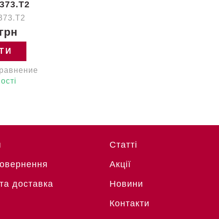
373.T2
373.T2
 грн
ТИ
сравнение
ості
я
Статті
Повернення
Акції
та доставка
Новини
Контакти