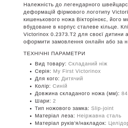
Належність до легендарного швейцарсь
деформацій фірмового логотипу Victor
кишенькового ножа Вікторінокс, його м
вбудоване в корпус сталеве кільце. К
Victorinox 0.2373.T2 для своєї дитин
оформити замовлення онлайн або за н
ТЕХНІЧНІ ПАРАМЕТРИ
Вид товару:
Складаний ніж
Серія:
My First Victorinox
Для кого:
Дитячий
Колір:
Синій
Довжина складаного ножа (мм):
84
Шари:
2
Тип ножового замка:
Slip-joint
Матеріал леза:
Неіржавна сталь
Матеріал руків'я/накладок:
Целідо