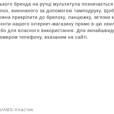
кого бренда на ручці мультитула позначається 
inox, виконаного за допомогою тамподруку. Щоб
ожна прикріпити до брелоку, ланцюжку, зв'язки
лієнти нашого інтернет-магазину прямо в цю хв
и або для власного використання. Для якнайшви
омером телефону, вказаним на сайті.
р/ABS-пластик