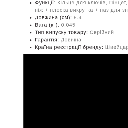
Функції:
Кільце для ключів, Пінцет
ніж + плоска викрутка + паз для зн
Довжина (cм):
8.4
Вага (кг):
0.045
Тип випуску товару:
Серійний
Гарантія:
Довічна
Країна реєстрації бренду:
Швейцар