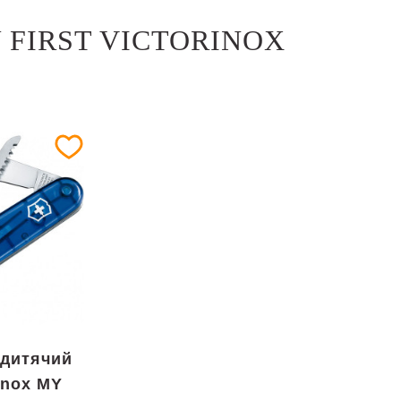
 FIRST VICTORINOX
 дитячий
inox MY