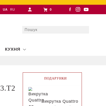
0
UA
RU
КУХНЯ
ПОДАРУНКИ
73.T2
Викрутка Quattro