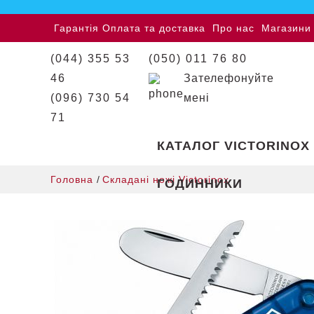
Гарантія
Оплата та доставка
Про нас
Магазини
(044) 355 53
(050) 011 76 80
46
Зателефонуйте
(096) 730 54
мені
71
КАТАЛОГ VICTORINOX
Головна
/
Складані ножі Victorinox
ГОДИННИКИ