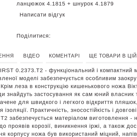
ланцюжок 4.1815 + шнурок 4.1879
Написати відгук
Поділитися:
ЕННЯ
ВІДЕО
КОМЕНТАРІ
ЩЕ ТОВАРИ В ЦІЙ
FIRST 0.2373.T2 - функціональний і компактний
вленої моделі забезпечується особливим заокру
. Крім леза в конструкцію кишенькового ножа Ві
ди знайдуть застосування як сам юний власник та
ачене для швидкого і легкого відкриття пляшок
я ізоляції. Практичність, зносостійкість і довго
3.T2 забезпечується матеріалом виготовлення - н
о проявів корозії, виникнення іржі, а також д
я корпусу ножа був використаний міцний, напів