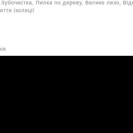
, Зубочистка, Пилка по дереву, Велике лезо, В
яття ізоляції
ія