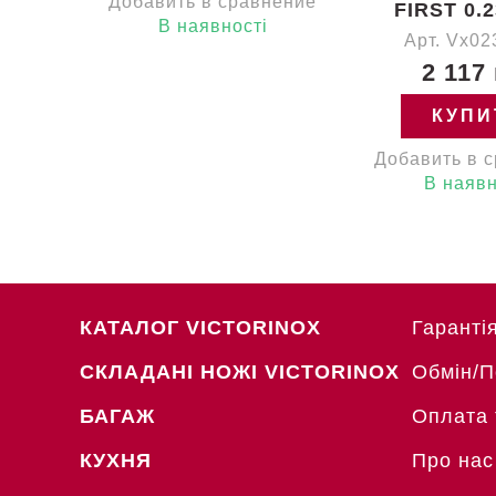
Добавить в сравнение
FIRST 0.2
В наявності
Арт. Vx02
2 117
КУПИ
Добавить в 
В наявн
КАТАЛОГ VICTORINOX
Гаранті
СКЛАДАНІ НОЖІ VICTORINOX
Обмін/
БАГАЖ
Оплата 
КУХНЯ
Про нас