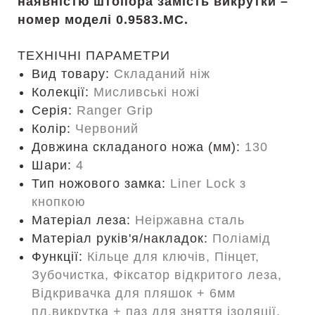
наявністю штопора замість викрутки –
номер моделі 0.9583.MC.
ТЕХНІЧНІ ПАРАМЕТРИ
Вид товару:
Складаний ніж
Колекції:
Мисливські ножі
Серія:
Ranger Grip
Колір:
Червоний
Довжина складаного ножа (мм):
130
Шари:
4
Тип ножового замка:
Liner Lock з
кнопкою
Матеріал леза:
Неіржавна сталь
Матеріал руків'я/накладок:
Поліамід
Функції:
Кільце для ключів, Пінцет,
Зубочистка, Фіксатор відкритого леза,
Відкривачка для пляшок + 6мм
пл.викрутка + паз для зняття ізоляції,