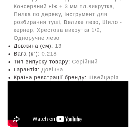
Консервний ніж + 3 мм пл.викрутка,
Пилка по дереву, Інструмент для
розбирання туші, Велике лезо, Шило -
кернер, Хрестова викрутка 1/2,
Одноручне лезо
Довжина (cм):
13
Вага (кг):
0.218
Тип випуску товару:
Серійний
Гарантія:
Довічна
Країна реєстрації бренду:
Швейцарія