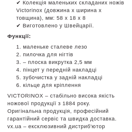
✔ Колекція маленьких складаних ножів
Victorinox (довжина x ширина x
товщина), мм: 58 x 18 x 8
✔ Виготовлено у Швейцарії.
Функції:
1. маленьке сталеве лезо
2. пилочка для нігтів
3. – плоска викрутка 2,5 мм
4. пінцет у передній накладці
5. зубочистка у задній накладці
6. кільце для кріплення
VICTORINOX – стабільно висока якість
ножової продукції з 1884 року.
Оригінальна продукція, професійний
гарантійний сервіс та швидка доставка.
vx.ua – ексклюзивний дистриб'ютор