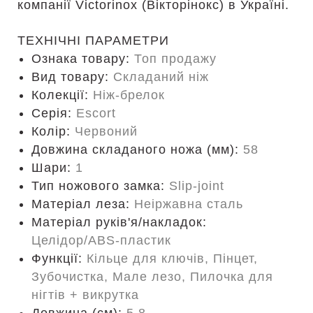
компанії Victorinox (Вікторінокс) в Україні.
ТЕХНІЧНІ ПАРАМЕТРИ
Ознака товару:
Топ продажу
Вид товару:
Складаний ніж
Колекції:
Ніж-брелок
Серія:
Escort
Колір:
Червоний
Довжина складаного ножа (мм):
58
Шари:
1
Тип ножового замка:
Slip-joint
Матеріал леза:
Неіржавна сталь
Матеріал руків'я/накладок:
Целідор/ABS-пластик
Функції:
Кільце для ключів, Пінцет,
Зубочистка, Мале лезо, Пилочка для
нігтів + викрутка