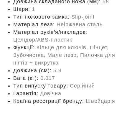
Довжина складаного ножа (мм):
58
Шари:
1
Тип ножового замка:
Slip-joint
Матеріал леза:
Неіржавна сталь
Матеріал руків'я/накладок:
Целідор/ABS-пластик
Функції:
Кільце для ключів, Пінцет,
Зубочистка, Мале лезо, Пилочка для
нігтів + викрутка
Довжина (cм):
5.8
Вага (кг):
0.017
Тип випуску товару:
Серійний
Гарантія:
Довічна
Країна реєстрації бренду:
Швейцарія