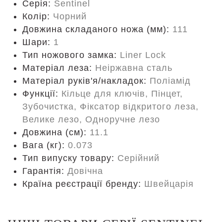
Серія:
Sentinel
Колір:
Чорний
Довжина складаного ножа (мм):
111
Шари:
1
Тип ножового замка:
Liner Lock
Матеріал леза:
Неіржавна сталь
Матеріал руків'я/накладок:
Поліамід
Функції:
Кільце для ключів, Пінцет,
Зубочистка, Фіксатор відкритого леза,
Велике лезо, Одноручне лезо
Довжина (cм):
11.1
Вага (кг):
0.073
Тип випуску товару:
Серійний
Гарантія:
Довічна
Країна реєстрації бренду:
Швейцарія