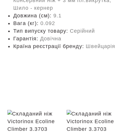
Консервний ніж + 3 мм пл.викрутка,
Шило - кернер
Довжина (cм):
9.1
Вага (кг):
0.092
Тип випуску товару:
Серійний
Гарантія:
Довічна
Країна реєстрації бренду:
Швейцарія