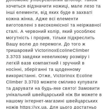
хочеться відзначити ножиці, мале лезо та
інші елементи, від яких буде в захваті
кожна жінка. Адже всі елементи
виготовлені з високоякісної та неіржавної
сталі. А червоний колір, який уособлює
могутність і прорив, тільки підкреслить
Вашу волю до перемоги. До того ж
тришаровий VictorinoxEcolineClimber
3.3703 завдяки невеликому розміру і
легкій вазв компактний і зручний в
носінні, зберіганні та щоденному
використанні. Отже, Victorinox Ecoline
Climber 3.3703 можете сміливо купувати
та дарувати на будь-яке свято! Замовити
унікальний швейцарський ніж Ви можете в
нашому інтернет-магазині швейцарських
ножів https://vx.ua. Для цього достатньо