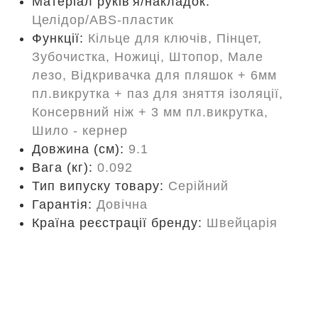
Матеріал руків'я/накладок:
Целідор/ABS-пластик
Функції:
Кільце для ключів, Пінцет,
Зубочистка, Ножиці, Штопор, Мале
лезо, Відкривачка для пляшок + 6мм
пл.викрутка + паз для зняття ізоляції,
Консервний ніж + 3 мм пл.викрутка,
Шило - кернер
Довжина (cм):
9.1
Вага (кг):
0.092
Тип випуску товару:
Серійний
Гарантія:
Довічна
Країна реєстрації бренду:
Швейцарія