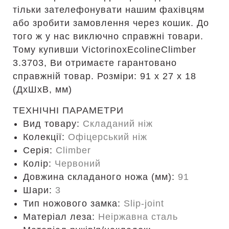
тільки зателефонувати нашим фахівцям
або зробити замовлення через кошик. До
того ж у нас виключно справжні товари.
Тому купивши VictorinoxEcolineClimber
3.3703, Ви отримаєте гарантовано
справжній товар. Розміри: 91 х 27 х 18
(ДхШхВ, мм)
ТЕХНІЧНІ ПАРАМЕТРИ
Вид товару:
Складаний ніж
Колекції:
Офіцерський ніж
Серія:
Climber
Колір:
Червоний
Довжина складаного ножа (мм):
91
Шари:
3
Тип ножового замка:
Slip-joint
Матеріал леза:
Неіржавна сталь