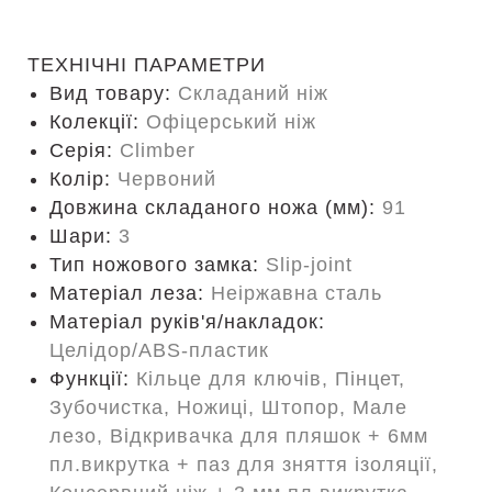
ТЕХНІЧНІ ПАРАМЕТРИ
Вид товару:
Складаний ніж
Колекції:
Офіцерський ніж
Серія:
Climber
Колір:
Червоний
Довжина складаного ножа (мм):
91
Шари:
3
Тип ножового замка:
Slip-joint
Матеріал леза:
Неіржавна сталь
Матеріал руків'я/накладок:
Целідор/ABS-пластик
Функції:
Кільце для ключів, Пінцет,
Зубочистка, Ножиці, Штопор, Мале
лезо, Відкривачка для пляшок + 6мм
пл.викрутка + паз для зняття ізоляції,