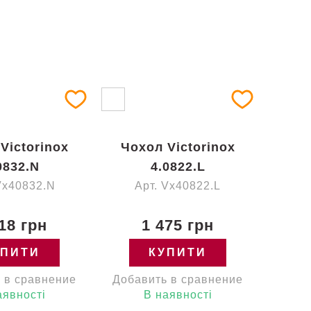
Victorinox
Чохол Victorinox
0832.N
4.0822.L
Vx40832.N
Арт. Vx40822.L
18 грн
1 475 грн
УПИТИ
КУПИТИ
 в сравнение
Добавить в сравнение
аявності
В наявності