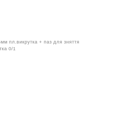
6мм пл.викрутка + паз для зняття
тка 0/1