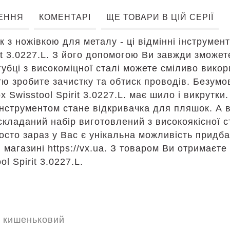
ЕННЯ
КОМЕНТАРІ
ЩЕ ТОВАРИ В ЦІЙ СЕРІЇ
 з ножівкою для металу - ці відмінні інструмен
rit 3.0227.L. З його допомогою Ви завжди зможет
губці з високоміцної сталі можете сміливо вико
тю зробите зачистку та обтиск проводів. Безум
 Swisstool Spirit 3.0227.L. має шило і викрутки. 
нструментом стане відкривачка для пляшок. А в
ладаний набір виготовлений з високоякісної ст
росто зараз у Вас є унікальна можливість прид
 в магазині https://vx.ua. З товаром Ви отримаєте
l Spirit 3.0227.L.
 кишеньковий