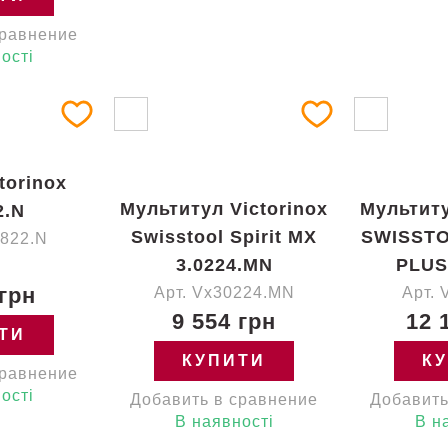
сравнение
ості
torinox
Мультитул Victorinox
Мультиту
2.N
Swisstool Spirit MX
SWISSTO
0822.N
3.0224.MN
PLUS
 грн
Арт. Vx30224.MN
Арт. 
9 554 грн
12 
ТИ
КУПИТИ
К
сравнение
ості
Добавить в сравнение
Добавить
В наявності
В н