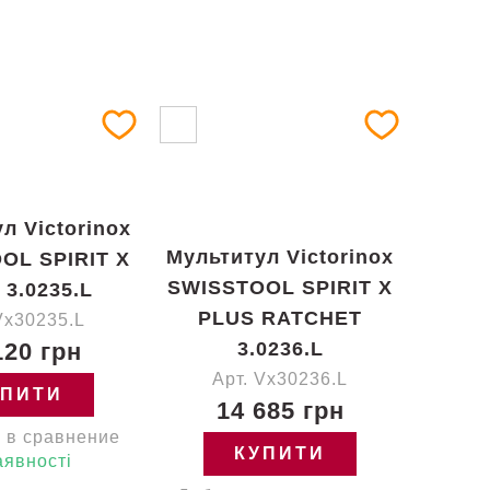
л Victorinox
Мультитул Victorinox
OL SPIRIT X
SWISSTOOL SPIRIT X
 3.0235.L
PLUS RATCHET
Vx30235.L
120 грн
3.0236.L
Арт. Vx30236.L
УПИТИ
14 685 грн
 в сравнение
КУПИТИ
аявності