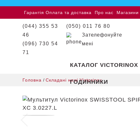
Гарантія
Оплата та доставка
Про нас
Магазини
(044) 355 53
(050) 011 76 80
46
Зателефонуйте
(096) 730 54
мені
71
КАТАЛОГ VICTORINOX
Головна
/
Складані ножі Victorinox
ГОДИННИКИ