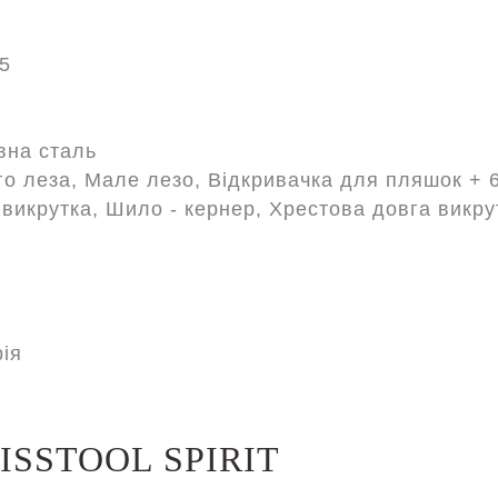
5
вна сталь
го леза, Мале лезо, Відкривачка для пляшок + 
л.викрутка, Шило - кернер, Хрестова довга викру
ія
ISSTOOL SPIRIT