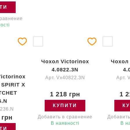
ТИ
сравнение
ості
Чохол Victorinox
Чохол 
4.0822.3N
4.
ictorinox
Арт. Vx40822.3N
Арт. 
SPIRIT X
TCHET
1 218 грн
1 2
6.N
КУПИТИ
К
0236.N
 грн
Добавить в сравнение
Добавить
В наявності
В н
ТИ