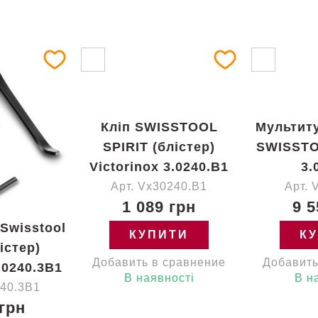
Кліп SWISSTOOL
Мультиту
SPIRIT (блістер)
SWISSTO
Victorinox 3.0240.B1
3.
Арт. Vx30240.B1
Арт. 
1 089 грн
9 5
Swisstool
КУПИТИ
К
лістер)
Добавить в сравнение
Добавить
.0240.3B1
В наявності
В н
240.3B1
 грн