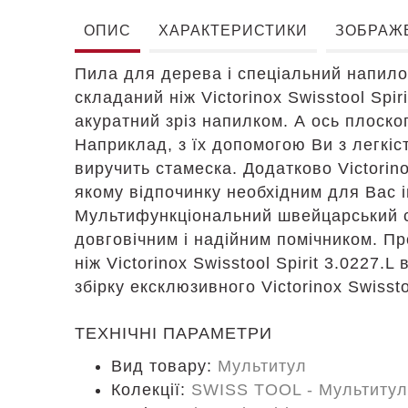
ОПИС
ХАРАКТЕРИСТИКИ
ЗОБРАЖ
Пила для дерева і спеціальний напилок
складаний ніж Victorinox Swisstool Spi
акуратний зріз напилком. А ось плоско
Наприклад, з їх допомогою Ви з легкіс
виручить стамеска. Додатково Victorinox
якому відпочинку необхідним для Вас і
Мультифункціональний швейцарський ск
довговічним і надійним помічником. П
ніж Victorinox Swisstool Spirit 3.0227.L
збірку ексклюзивного Victorinox Swisstoo
ТЕХНІЧНІ ПАРАМЕТРИ
Вид товару:
Мультитул
Колекції:
SWISS TOOL - Мультитул