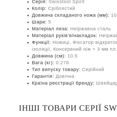
Серія:
Swisstool Spirit
Колір:
Сріблястий
Довжина складаного ножа (мм):
10
Шари:
5
Матеріал леза:
Неіржавна сталь
Матеріал руків'я/накладок:
Неіржа
Функції:
Ножиці, Фіксатор відкрито
ізоляції, Консервний ніж + 3 мм п
Довжина (cм):
10.5
Вага (кг):
0.278
Тип випуску товару:
Серійний
Гарантія:
Довічна
Країна реєстрації бренду:
Швейцар
ІНШІ ТОВАРИ СЕРІЇ SW