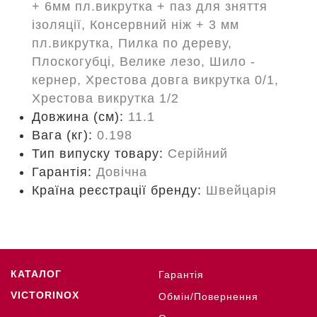
+ 6мм пл.викрутка + паз для зняття
ізоляції, Консервний ніж + 3 мм
пл.викрутка, Пилка по дереву,
Плоскогубці, Велике лезо, Шило -
кернер, Хрестова довга викрутка 0/1,
Хрестова викрутка 1/2
Довжина (cм):
11.1
Вага (кг):
0.198
Тип випуску товару:
Серійний
Гарантія:
Довічна
Країна реєстрації бренду:
Швейцарія
КАТАЛОГ
Гарантія
VICTORINOX
Обмін/Повернення