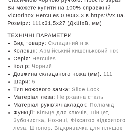
класичною чорною ручкою. Просто зараз
Ви можете купити на 100% справжній
Victorinox Hercules 0.9043.3 в https://vx.ua.
Розміри: 111х31,5х27 (ДхШхВ, мм)
ТЕХНІЧНІ ПАРАМЕТРИ
Вид товару:
Складаний ніж
Колекції:
Армійський кишеньковий ніж
Серія:
Hercules
Колір:
Чорний
Довжина складаного ножа (мм):
111
Шари:
5
Тип ножового замка:
Slide Lock
Матеріал леза:
Неіржавна сталь
Матеріал руків'я/накладок:
Поліамід
Функції:
Кільце для ключів, Пінцет,
Зубочистка, Ножиці, Фіксатор відкритого
леза, Штопор, Відкривачка для пляшок