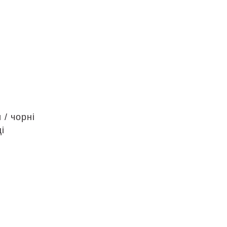
 / чорні
і