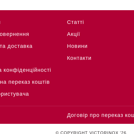
я
Статті
Повернення
Акції
та доставка
Новини
Контакти
а конфіденційності
 на переказ коштів
ористувача
Договір про переказ ко
© COPYRIGHT VICTORINOX '26