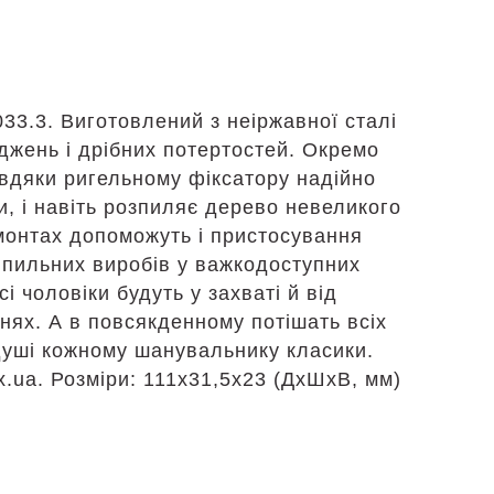
033.3. Виготовлений з неіржавної сталі
оджень і дрібних потертостей. Окремо
авдяки ригельному фіксатору надійно
и, і навіть розпиляє дерево невеликого
емонтах допоможуть і пристосування
ріпильних виробів у важкодоступних
 чоловіки будуть у захваті й від
ях. А в повсякденному потішать всіх
душі кожному шанувальнику класики.
vx.ua. Розміри: 111х31,5х23 (ДхШхВ, мм)