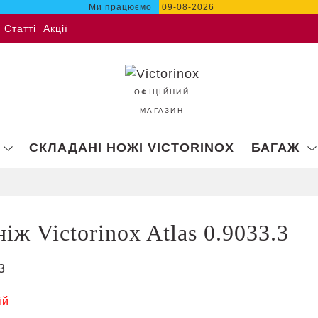
Ми працюємо
09-08-2026
Статті
Акції
ОФІЦІЙНИЙ
МАГАЗИН
СКЛАДАНІ НОЖІ VICTORINOX
БАГАЖ
іж Victorinox Atlas 0.9033.3
3
ій