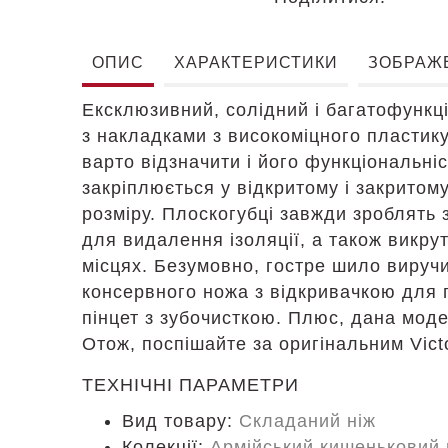
ОПИС
ХАРАКТЕРИСТИКИ
ЗОБРАЖ
Ексклюзивний, солідний і багатофункці
з накладками з високоміцного пластику
варто відзначити і його функціональні
закріплюється у відкритому і закритом
розміру. Плоскогубці завжди зроблять 
для видалення ізоляції, а також викру
місцях. Безумовно, гостре шило виручи
консервного ножа з відкривачкою для 
пінцет з зубочисткою. Плюс, дана мод
Отож, поспішайте за оригінальним Victo
ТЕХНІЧНІ ПАРАМЕТРИ
Вид товару:
Складаний ніж
Колекції:
Армійський кишеньковий 