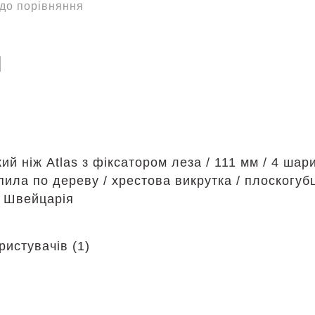
до порівняння
н
й ніж Atlas з фіксатором леза / 111 мм / 4 шари
пила по дереву / хрестова викрутка / плоскогубц
3 Швейцарія
ристувачів (1)