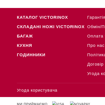
КАТАЛОГ VICTORINOX
Гаранті
СКЛАДАНІ НОЖІ VICTORINOX
Обмін/
БАГАЖ
Оплата 
КУХНЯ
Про нас
ГОДИННИКИ
Політик
Договір
Угода к
Угода користувача
МИ ПРИЙМАЄМО