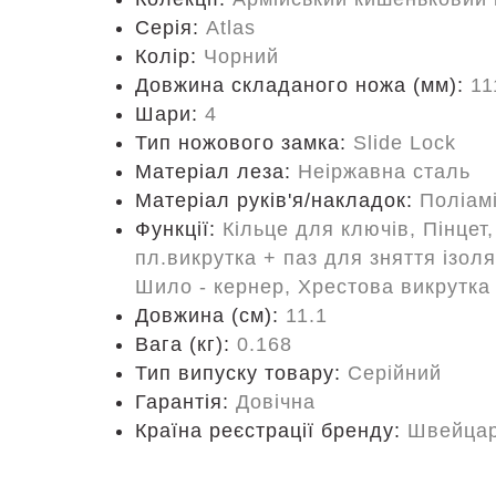
Серія:
Atlas
Колір:
Чорний
Довжина складаного ножа (мм):
11
Шари:
4
Тип ножового замка:
Slide Lock
Матеріал леза:
Неіржавна сталь
Матеріал руків'я/накладок:
Поліам
Функції:
Кільце для ключів, Пінцет
пл.викрутка + паз для зняття ізоля
Шило - кернер, Хрестова викрутка 
Довжина (cм):
11.1
Вага (кг):
0.168
Тип випуску товару:
Серійний
Гарантія:
Довічна
Країна реєстрації бренду:
Швейцар