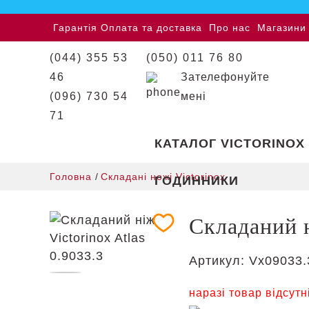
Гарантія
Оплата та доставка
Про нас
Магазини
(044) 355 53
(050) 011 76 80
46
Зателефонуйте
(096) 730 54
мені
71
КАТАЛОГ VICTORINOX
Головна
/
Складані ножі Victorinox
ГОДИННИКИ
Складаний н
Артикул:
Vx09033.
наразі товар відсутн