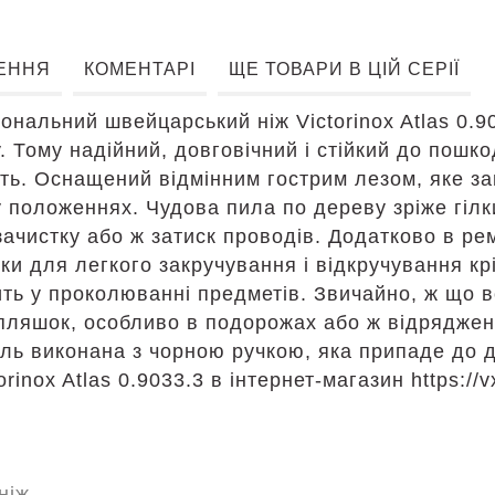
ЕННЯ
КОМЕНТАРІ
ЩЕ ТОВАРИ В ЦІЙ СЕРІЇ
ональний швейцарський ніж Victorinox Atlas 0.9
. Тому надійний, довговічний і стійкий до пошк
сть. Оснащений відмінним гострим лезом, яке з
у положеннях. Чудова пила по дереву зріже гілк
зачистку або ж затиск проводів. Додатково в р
тки для легкого закручування і відкручування к
ть у проколюванні предметів. Звичайно, ж що всі
пляшок, особливо в подорожах або ж відрядженн
ель виконана з чорною ручкою, яка припаде до 
rinox Atlas 0.9033.3 в інтернет-магазин https://
ніж