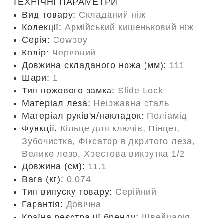
ТЕХНІЧНІ ПАРАМЕТРИ
Вид товару:
Складаний ніж
Колекції:
Армійський кишеньковий ніж
Серія:
Cowboy
Колір:
Червоний
Довжина складаного ножа (мм):
111
Шари:
1
Тип ножового замка:
Slide Lock
Матеріал леза:
Неіржавна сталь
Матеріал руків'я/накладок:
Поліамід
Функції:
Кільце для ключів, Пінцет,
Зубочистка, Фіксатор відкритого леза,
Велике лезо, Хрестова викрутка 1/2
Довжина (cм):
11.1
Вага (кг):
0.074
Тип випуску товару:
Серійний
Гарантія:
Довічна
Країна реєстрації бренду:
Швейцарія