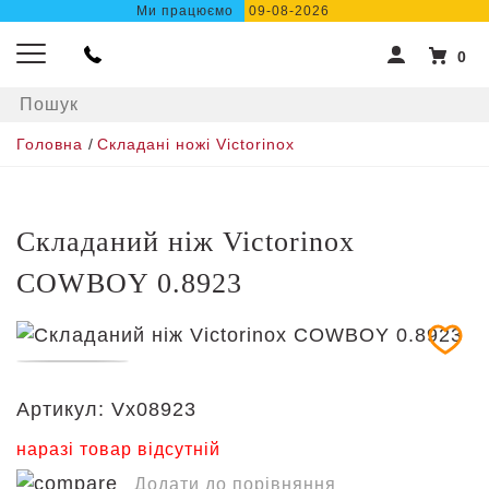
Ми працюємо
09-08-2026
0
Головна
/
Складані ножі Victorinox
Складаний ніж Victorinox
COWBOY 0.8923
Артикул:
Vx08923
наразі товар відсутній
Додати до порівняння