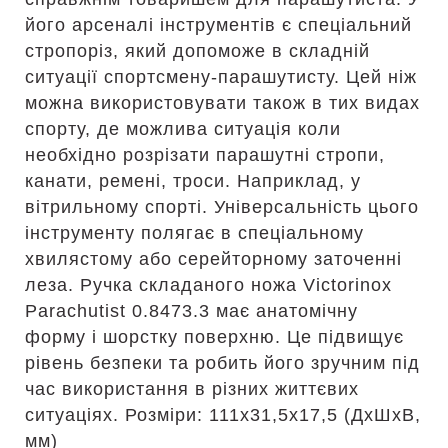
його арсеналі інструментів є спеціальний
стропоріз, який допоможе в складній
ситуації спортсмену-парашутисту. Цей ніж
можна використовувати також в тих видах
спорту, де можлива ситуація коли
необхідно розрізати парашутні стропи,
канати, ремені, троси. Наприклад, у
вітрильному спорті. Універсальність цього
інструменту полягає в спеціальному
хвилястому або серейторному заточенні
леза. Ручка складаного ножа Victorinox
Parachutist 0.8473.3 має анатомічну
форму і шорстку поверхню. Це підвищує
рівень безпеки та робить його зручним під
час використання в різних життєвих
ситуаціях. Розміри: 111х31,5х17,5 (ДхШхВ,
мм)