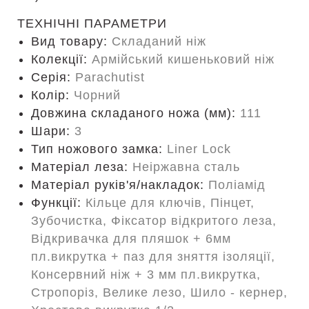
ТЕХНІЧНІ ПАРАМЕТРИ
Вид товару:
Складаний ніж
Колекції:
Армійський кишеньковий ніж
Серія:
Parachutist
Колір:
Чорний
Довжина складаного ножа (мм):
111
Шари:
3
Тип ножового замка:
Liner Lock
Матеріал леза:
Неіржавна сталь
Матеріал руків'я/накладок:
Поліамід
Функції:
Кільце для ключів, Пінцет,
Зубочистка, Фіксатор відкритого леза,
Відкривачка для пляшок + 6мм
пл.викрутка + паз для зняття ізоляції,
Консервний ніж + 3 мм пл.викрутка,
Стропоріз, Велике лезо, Шило - кернер,