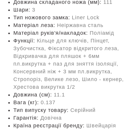
Довжина складаного ножа (мм):
111
Шари:
3
Тип ножового замка:
Liner Lock
Матеріал леза:
Неіржавна сталь
Матеріал руків'я/накладок:
Поліамід
Функції:
Кільце для ключів, Пінцет,
Зубочистка, Фіксатор відкритого леза,
Відкривачка для пляшок + 6мм
пл.викрутка + паз для зняття ізоляції,
Консервний ніж + 3 мм пл.викрутка,
Стропоріз, Велике лезо, Шило - кернер,
Хрестова викрутка 1/2
Довжина (cм):
11.1
Вага (кг):
0.137
Тип випуску товару:
Серійний
Гарантія:
Довічна
Країна реєстрації бренду:
Швейцарія