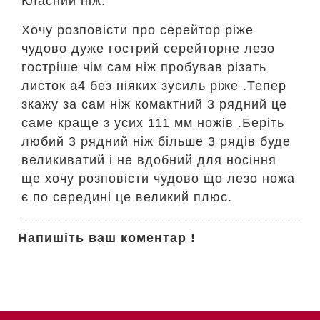
Класний ніж.
Хочу розповісти про серейтор ріже
чудово дуже гострий серейторне лезо
гостріше чім сам ніж пробував різать
листок а4 без ніяких зусиль ріже .Тепер
зкажу за сам ніж комактний 3 рядний це
саме краще з усих 111 мм ножів .Беріть
любий 3 рядний ніж більше 3 рядів буде
великиватий і не вдобний для носіння
ще хочу розповісти чудово що лезо ножа
є по середині це великий плюс.
Напишіть ваш коментар !