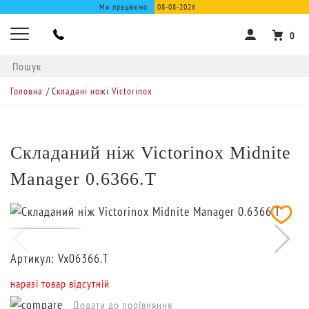
Ми працюємо
08-08-2026
0
Головна
/
Складані ножі Victorinox
Складаний ніж Victorinox Midnite
Manager 0.6366.T
Артикул:
Vx06366.T
наразі товар відсутній
Додати до порівняння