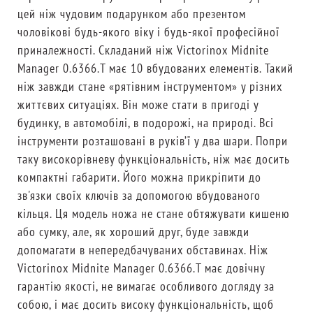
цей ніж чудовим подарунком або презентом
чоловікові будь-якого віку і будь-якої професійної
приналежності. Складаний ніж Victorinox Midnite
Manager 0.6366.T має 10 вбудованих елементів. Такий
ніж завжди стане «рятівним інструментом» у різних
життєвих ситуаціях. Він може стати в пригоді у
будинку, в автомобілі, в подорожі, на природі. Всі
інструменти розташовані в руків’ї у два шари. Попри
таку високорівневу функціональність, ніж має досить
компактні габарити. Його можна прикріпити до
зв'язки своїх ключів за допомогою вбудованого
кільця. Ця модель ножа не стане обтяжувати кишеню
або сумку, але, як хороший друг, буде завжди
допомагати в непередбачуваних обставинах. Ніж
Victorinox Midnite Manager 0.6366.T має довічну
гарантію якості, не вимагає особливого догляду за
собою, і має досить високу функціональність, щоб