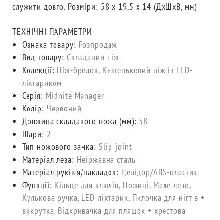
служити довго. Розміри: 58 x 19,5 x 14 (ДxШxВ, мм)
ТЕХНІЧНІ ПАРАМЕТРИ
Ознака товару:
Розпродаж
Вид товару:
Складаний ніж
Колекції:
Ніж-брелок, Кишеньковий ніж із LED-
ліхтариком
Серія:
Midnite Manager
Колір:
Червоний
Довжина складаного ножа (мм):
58
Шари:
2
Тип ножового замка:
Slip-joint
Матеріал леза:
Неіржавна сталь
Матеріал руків'я/накладок:
Целідор/ABS-пластик
Функції:
Кільце для ключів, Ножиці, Мале лезо,
Кулькова ручка, LED-ліхтарик, Пилочка для нігтів +
викрутка, Відкривачка для пляшок + хрестова