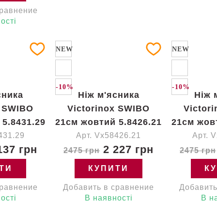
сравнение
ості
NEW
NEW
-10%
-10%
сника
Ніж м'ясника
Ніж 
x SWIBO
Victorinox SWIBO
Victor
5.8431.29
21см жовтий 5.8426.21
21см жов
431.29
Арт. Vx58426.21
Арт. 
137 грн
2 227 грн
2475 грн
2475 грн
ТИ
КУПИТИ
К
сравнение
Добавить в сравнение
Добавить
ості
В наявності
В н