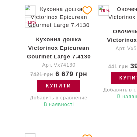
-10%
-10%
Овочеч
Кухонна дошка
Victorinox
Victorinox Epicurean
Арт. Vx
Gourmet Large 7.4130
39
Арт. Vx74130
441 грн
6 679 грн
7421 грн
КУПИ
КУПИТИ
Добавить в 
В наявн
Добавить в сравнение
В наявності