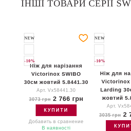
ІНШІ ТОВАРИ СЕРІЇ S
NEW
NEW
-10%
-10%
Ніж для нарізання
Ніж для на
Victorinox SWIBO
Victorino
30см жовтий 5.8441.30
Larding 30
Арт. Vx58441.30
2 766 грн
жовтий 5.
3073 грн
Арт. Vx58
КУПИТИ
2 
3035 грн
Добавить в сравнение
КУПИ
В наявності