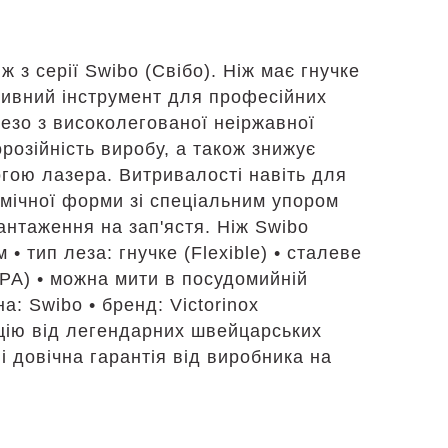
ж з серії Swibo (Свібо). Ніж має гнучке
ктивний інструмент для професійних
лезо з високолегованої неіржавної
орозійність виробу, а також знижує
огою лазера. Витривалості навіть для
омічної форми зі спеціальним упором
антаження на зап'ястя. Ніж Swibo
 • тип леза: гнучке (Flexible) • сталеве
 (PA) • можна мити в посудомийній
а: Swibo • бренд: Victorinox
цію від легендарних швейцарських
і довічна гарантія від виробника на