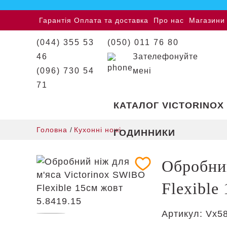
Гарантія
Оплата та доставка
Про нас
Магазини
(044) 355 53
(050) 011 76 80
46
Зателефонуйте
(096) 730 54
мені
71
КАТАЛОГ VICTORINOX
Головна
/
Кухонні ножі
ГОДИННИКИ
Обробний
Flexible
Артикул:
Vx5