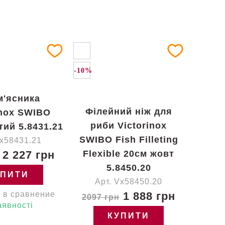
-10%
м'ясника
Філейний ніж для
inox SWIBO
риби Victorinox
тий 5.8431.21
SWIBO Fish Filleting
Vx58431.21
2 227 грн
Flexible 20см жовт
5.8450.20
УПИТИ
Арт. Vx58450.20
 в сравнение
1 888 грн
2097 грн
аявності
КУПИТИ