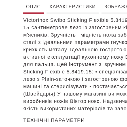
ОПИС
ХАРАКТЕРИСТИКИ
ЗОБРАЖ
Victorinox Swibo Sticking Flexible 5.84
15-сантиметрове лезо із загостреним к
м'ясників. Зручність і міцність ножа 
сталі з ідеальними параметрами гнучкос
крихкість металу. Ідеальною гостротою
активної експлуатації кухонному ножу 
для пальця. Цей інструмент зі зручним
Sticking Flexible 5.8419.15: • спеціаліз
лезо з Plain-заточкою і загостреною фо
машині та стерилізувати • постачається
(Швейцарія) У нашому магазині ви мо
виробників ножів Вікторінокс. Надзвич
якість використаних матеріалів та завод
ТЕХНІЧНІ ПАРАМЕТРИ