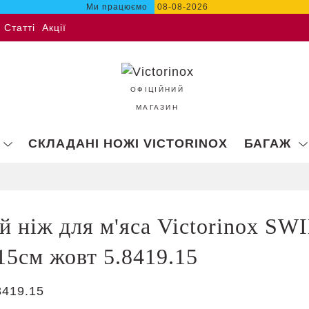
Ми працюємо
08-08-2026
Статті
Акції
ОФІЦІЙНИЙ
МАГАЗИН
СКЛАДАНІ НОЖІ VICTORINOX
БАГАЖ
 ніж для м'яса Victorinox SW
 15см жовт 5.8419.15
8419.15