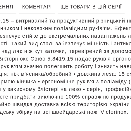
ЕННЯ
КОМЕНТАРІ
ЩЕ ТОВАРИ В ЦІЙ СЕРІЇ
19.15 – витривалий та продуктивний різницький ні
інчиком і нековзким поліамідним руків'ям. Ефе
забезпечує стійке до екстремальних навантажень 
ті. Такий вид сталі забезпечує міцність і антик
 наділяє ніж кут заточки, перевірений за допом
Вікторінокс Свібо 5.8419.15 надає руків'я ергон
 руків'ям значно полегшить роботу і знизить нав
ація: ніж м'ясника/обробний • довжина леза: 15 см
рмою кінчика • ергономічне руків'я з поліаміду
 у захисному блістері на лезо • серія, професійн
жете придбати виключно 100% справжню продук
айно швидка доставка всією територією України 
ську збірку на всі швейцарські ножі Victorinox.