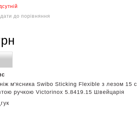
дсутній
дати до порівняння
грн
ис
іж м'ясника Swibo Sticking Flexible з лезом 15 
втою ручкою Victorinox 5.8419.15 Швейцарія
дгук