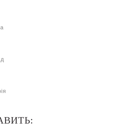
ка
ід
ія
АВИТЬ: