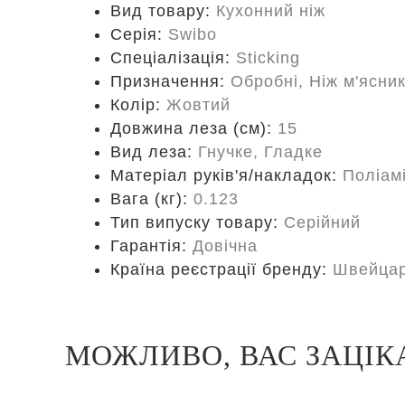
Вид товару:
Кухонний ніж
Серія:
Swibo
Спеціалізація:
Sticking
Призначення:
Обробні, Ніж м'ясни
Колір:
Жовтий
Довжина леза (см):
15
Вид леза:
Гнучке, Гладке
Матеріал руків'я/накладок:
Поліам
Вага (кг):
0.123
Тип випуску товару:
Серійний
Гарантія:
Довічна
Країна реєстрації бренду:
Швейцар
МОЖЛИВО, ВАС ЗАЦІК