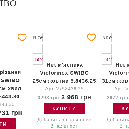
WIBO
NEW
NEW
-10%
-10%
Ніж м'ясника
Ніж 
різання
Victorinox SWIBO
Victor
x SWIBO
25см жовтий 5.8436.25
31см жов
см хвил
Арт. Vx58436.25
Арт. 
8443.30
2 968 грн
3298 грн
3972 грн
443.30
КУПИТИ
К
731 грн
Добавить в сравнение
Добавить
ТИ
В наявності
В н