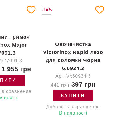
-10%
ний тримач
Овочечистка
inox Major
Victorinox Rapid лезо
7091.3
для соломки Чорна
Vx77091.3
1 955 грн
6.0934.3
Арт. Vx60934.3
УПИТИ
397 грн
441 грн
 в сравнение
КУПИТИ
аявності
Добавить в сравнение
В наявності