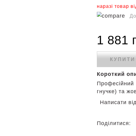
наразі товар ві
До
1 881 
КУПИТИ
Короткий оп
Професійний н
гнучке) та жо
Написати ві
Поділитися: