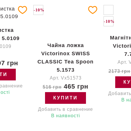
-10%
-10%
истка
Магніт
 5.0109
Чайна ложка
Victor
50109
Victorinox SWISS
7.
CLASSIC Tea Spoon
7 грн
Арт. 
5.1573
2173 грн
ТИ
Арт. Vx51573
К
465 грн
сравнение
516 грн
ості
Добавить
КУПИТИ
В н
Добавить в сравнение
В наявності