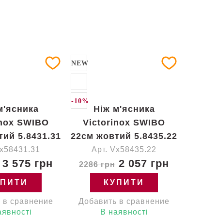
NEW
-10%
м'ясника
Ніж м'ясника
inox SWIBO
Victorinox SWIBO
тий 5.8431.31
22см жовтий 5.8435.22
Vx58431.31
Арт. Vx58435.22
3 575 грн
2 057 грн
2286 грн
УПИТИ
КУПИТИ
 в сравнение
Добавить в сравнение
аявності
В наявності