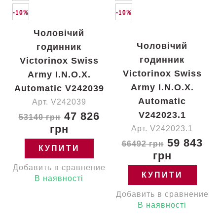
-10%
-10%
Чоловічий
Чоловічий
годинник
годинник
Victorinox Swiss
Victorinox Swiss
Army I.N.O.X.
Army I.N.O.X.
Automatic V242039
Automatic
Арт. V242039
47 826
V242023.1
53140 грн
грн
Арт. V242023.1
59 843
66492 грн
КУПИТИ
грн
Добавить в сравнение
КУПИТИ
В наявності
Добавить в сравнение
В наявності