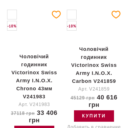
-10%
-10%
Чоловічий
Чоловічий
годинник
годинник
Victorinox Swiss
Victorinox Swiss
Army I.N.O.X.
Army I.N.O.X.
Carbon V241859
Chrono 43мм
Арт. V241859
V241983
40 616
45129 грн
грн
Арт. V241983
33 406
37118 грн
КУПИТИ
грн
Добавить в сравнение