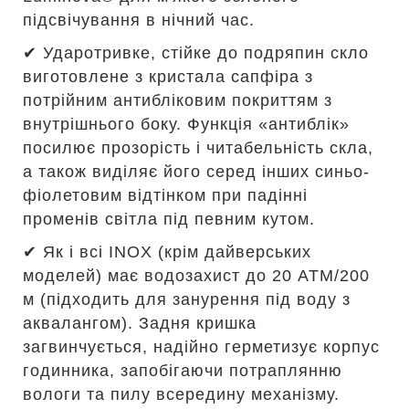
підсвічування в нічний час.
✔ Ударотривке, стійке до подряпин скло
виготовлене з кристала сапфіра з
потрійним антибліковим покриттям з
внутрішнього боку. Функція «антиблік»
посилює прозорість і читабельність скла,
а також виділяє його серед інших синьо-
фіолетовим відтінком при падінні
променів світла під певним кутом.
✔ Як і всі INOX (крім дайверських
моделей) має водозахист до 20 АТМ/200
м (підходить для занурення під воду з
аквалангом). Задня кришка
загвинчується, надійно герметизує корпус
годинника, запобігаючи потраплянню
вологи та пилу всередину механізму.