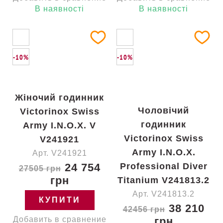
В наявності
В наявності
-10%
-10%
Жіночий годинник
Чоловічий
Victorinox Swiss
годинник
Army I.N.O.X. V
Victorinox Swiss
V241921
Army I.N.O.X.
Арт. V241921
24 754
Professional Diver
27505 грн
грн
Titanium V241813.2
Арт. V241813.2
КУПИТИ
38 210
42456 грн
Добавить в сравнение
грн