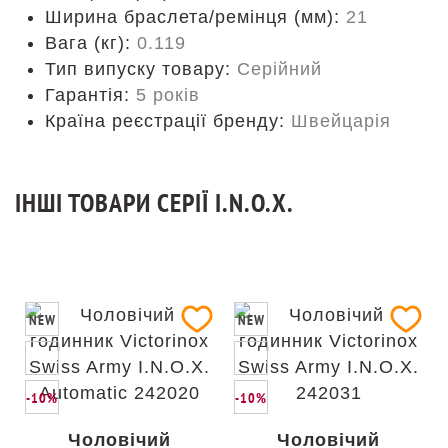
Ширина браслета/ремінця (мм):
21
Вага (кг):
0.119
Тип випуску товару:
Серійний
Гарантія:
5 років
Країна реєстрації бренду:
Швейцарія
ІНШІ ТОВАРИ СЕРІЇ I.N.O.X.
NEW
NEW
-10%
-10%
Чоловічий
Чоловічий