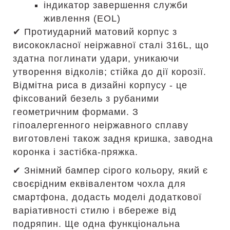
індикатор завершення служби
живлення (EOL)
✔ Протиударний матовий корпус з
висококласної неіржавної сталі 316L, що
здатна поглинати удари, уникаючи
утворення відколів; стійка до дії корозії.
Відмітна риса в дизайні корпусу - це
фіксований безель з рубаними
геометричним формами. З
гіпоалергенного неіржавного сплаву
виготовлені також задня кришка, заводна
коронка і застібка-пряжка.
✔ Знімний бампер сірого кольору, який є
своєрідним еквівалентом чохла для
смартфона, додасть моделі додаткової
варіативності стилю і вбереже від
подряпин. Ще одна функціональна