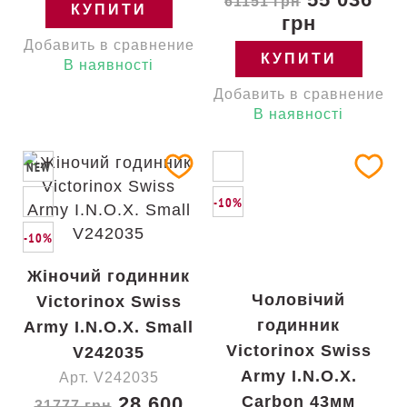
61151 грн
КУПИТИ
грн
Добавить в сравнение
КУПИТИ
В наявності
Добавить в сравнение
В наявності
NEW
-10%
-10%
Жіночий годинник
Чоловічий
Victorinox Swiss
годинник
Army I.N.O.X. Small
Victorinox Swiss
V242035
Army I.N.O.X.
Арт. V242035
28 600
Carbon 43мм
31777 грн