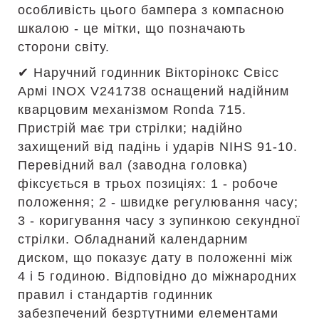
особливість цього бампера з компасною
шкалою - це мітки, що позначають
сторони світу.
✔ Наручний годинник Вікторінокс Свісс
Армі INOX V241738 оснащений надійним
кварцовим механізмом Ronda 715.
Пристрій має три стрілки; надійно
захищений від падінь і ударів NIHS 91-10.
Перевідний вал (заводна головка)
фіксується в трьох позиціях: 1 - робоче
положення; 2 - швидке регулювання часу;
3 - коригування часу з зупинкою секундної
стрілки. Обладнаний календарним
диском, що показує дату в положенні між
4 і 5 годиною. Відповідно до міжнародних
правил і стандартів годинник
забезпечений безртутними елементами