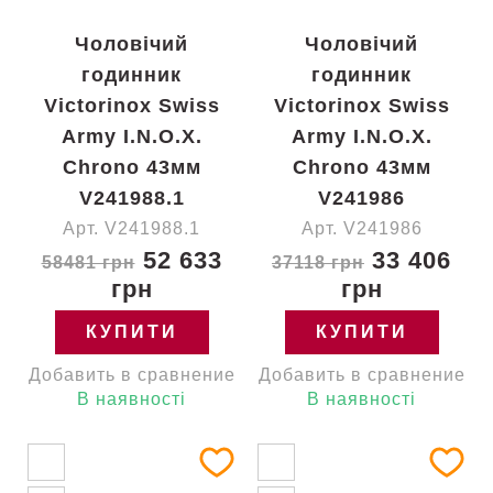
Чоловічий
Чоловічий
годинник
годинник
Victorinox Swiss
Victorinox Swiss
Army I.N.O.X.
Army I.N.O.X.
Chrono 43мм
Chrono 43мм
V241988.1
V241986
Арт. V241988.1
Арт. V241986
52 633
33 406
58481 грн
37118 грн
грн
грн
КУПИТИ
КУПИТИ
Добавить в сравнение
Добавить в сравнение
В наявності
В наявності