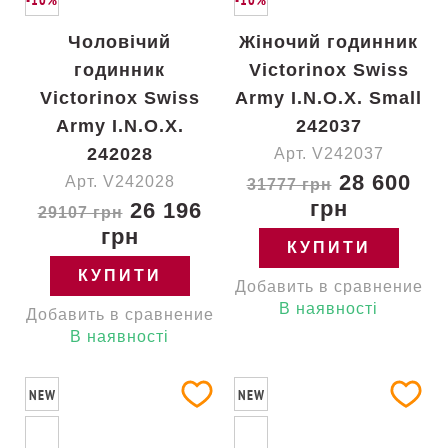
-10%
-10%
Чоловічий
Жіночий годинник
годинник
Victorinox Swiss
Victorinox Swiss
Army I.N.O.X. Small
Army I.N.O.X.
242037
242028
Арт. V242037
28 600
Арт. V242028
31777 грн
грн
26 196
29107 грн
грн
КУПИТИ
КУПИТИ
Добавить в сравнение
В наявності
Добавить в сравнение
В наявності
NEW
NEW