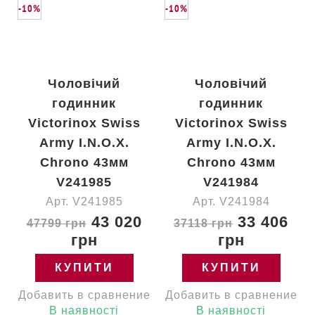
-10%
-10%
Чоловічий
Чоловічий
годинник
годинник
Victorinox Swiss
Victorinox Swiss
Army I.N.O.X.
Army I.N.O.X.
Chrono 43мм
Chrono 43мм
V241985
V241984
Арт. V241985
Арт. V241984
43 020
33 406
47799 грн
37118 грн
грн
грн
КУПИТИ
КУПИТИ
Добавить в сравнение
Добавить в сравнение
В наявності
В наявності