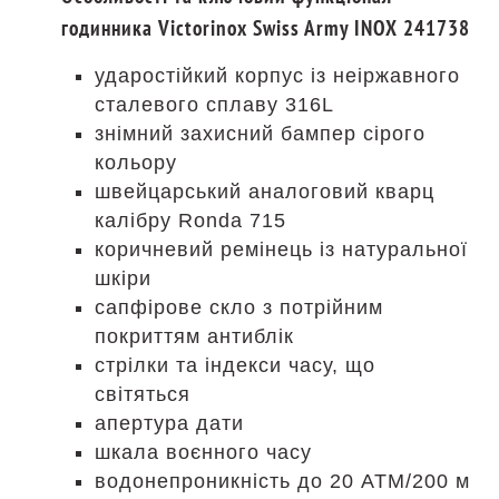
годинника Victorinox Swiss Army INOX 241738
ударостійкий корпус із неіржавного
сталевого сплаву 316L
знімний захисний бампер сірого
кольору
швейцарський аналоговий кварц
калібру Ronda 715
коричневий ремінець із натуральної
шкіри
сапфірове скло з потрійним
покриттям антиблік
стрілки та індекси часу, що
світяться
апертура дати
шкала воєнного часу
водонепроникність до 20 АТМ/200 м