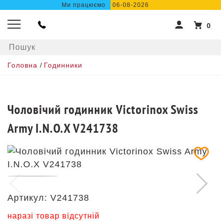
Ми працюємо
06-08-2026
0
Головна
/
Годинники
Чоловічий годинник Victorinox Swiss
Army I.N.O.X V241738
Артикул:
V241738
наразі товар відсутній