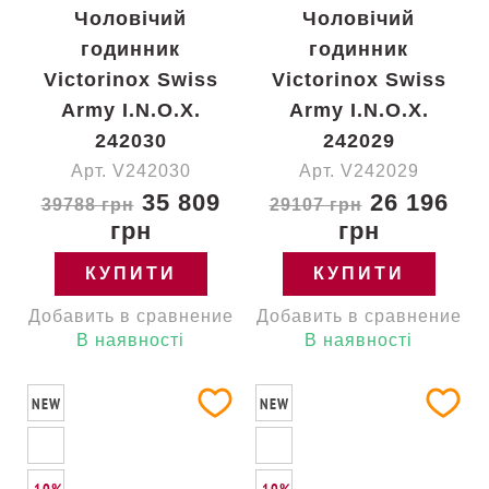
Чоловічий
Чоловічий
годинник
годинник
Victorinox Swiss
Victorinox Swiss
Army I.N.O.X.
Army I.N.O.X.
242030
242029
Арт. V242030
Арт. V242029
35 809
26 196
39788 грн
29107 грн
грн
грн
КУПИТИ
КУПИТИ
Добавить в сравнение
Добавить в сравнение
В наявності
В наявності
NEW
NEW