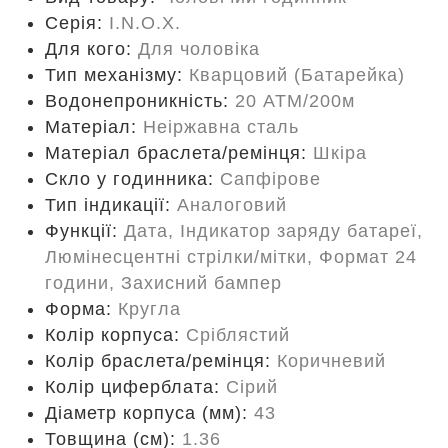
Серія:
I.N.O.X.
Для кого:
Для чоловіка
Тип механізму:
Кварцовий (Батарейка)
Водонепроникність:
20 ATM/200м
Матеріал:
Неіржавна сталь
Матеріал браслета/ремінця:
Шкіра
Скло у годинника:
Сапфірове
Тип індикації:
Аналоговий
Функції:
Дата, Індикатор заряду батареї,
Люмінесцентні стрілки/мітки, Формат 24
години, Захисний бампер
Форма:
Кругла
Колір корпуса:
Сріблястий
Колір браслета/ремінця:
Коричневий
Колір циферблата:
Сірий
Діаметр корпуса (мм):
43
Товщина (см):
1.36