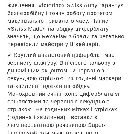
живлення. Victorinox Swiss Army гарантує
безперебійну і точну роботу протягом
максимально тривалого часу. Напис
«Swiss Made» на обідку циферблату
значить, що механізм зібрали та ретельно
перевірили майстри у Швейцарії.
✔ Круглий аналоговий циферблат має
зернисту фактуру. Він сірого кольору з
динамічним акцентом - з червоною
секундною стрілкою. 24-годинні маркери
та хвилинні індекси на обідку.
Монохромний синій колір циферблата зі
сріблястими та червоною секундною
стрілкою. На годинних мітках і стрілках
(годинна і хвилинна) - вставки з
люмінесцентною речовиною Super-
Luminova® для м'якого зеленого