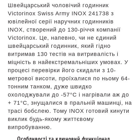
Швейцарський чоловічий годинник
Victorinox Swiss Army INOX 241738 з
ювілейної серії наручних годинників
INOX, створений до 130-річчя компанії
Victorinox. Це, напевно, чи не єдиний
швейцарський годинник, який гідно
витримав 130 тестів на витривалість і
міцність в найекстремальніших умовах. У
процесі перевірки його скидали з 10-
метрової висоти, проїхалися по ньому 64-
тонним танком, дуже швидко
охолоджували до -57°C і нагрівали аж до
+ 71°C, знущалися в пральній машинці, на
трасі бобслею. Тому INOX готовий кинути
виклик будь-якому життєвому
випробуванню.
Особливості та ключовий функціонал