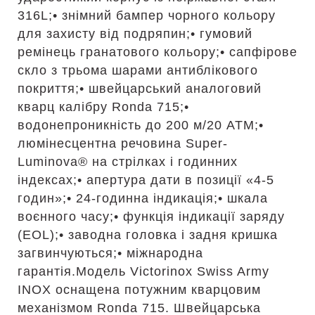
316L;• знімний бампер чорного кольору
для захисту від подряпин;• гумовий
ремінець гранатового кольору;• сапфірове
скло з трьома шарами антиблікового
покриття;• швейцарський аналоговий
кварц калібру Ronda 715;•
водонепроникність до 200 м/20 АТМ;•
люмінесцентна речовина Super-
Luminova® на стрілках і годинних
індексах;• апертура дати в позиції «4-5
годин»;• 24-годинна індикація;• шкала
воєнного часу;• функція індикації заряду
(EOL);• заводна головка і задня кришка
загвинчуються;• міжнародна
гарантія.Модель Victorinox Swiss Army
INOX оснащена потужним кварцовим
механізмом Ronda 715. Швейцарська