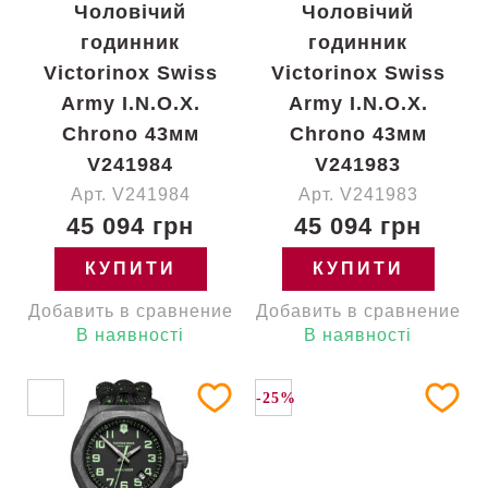
Чоловічий
Чоловічий
годинник
годинник
Victorinox Swiss
Victorinox Swiss
Army I.N.O.X.
Army I.N.O.X.
Chrono 43мм
Chrono 43мм
V241984
V241983
Арт. V241984
Арт. V241983
45 094 грн
45 094 грн
КУПИТИ
КУПИТИ
Добавить в сравнение
Добавить в сравнение
В наявності
В наявності
-25%