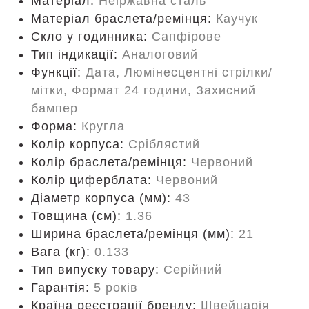
Матеріал:
Неіржавна сталь
Матеріал браслета/ремінця:
Каучук
Скло у годинника:
Сапфірове
Тип індикації:
Аналоговий
Функції:
Дата, Люмінесцентні стрілки/
мітки, Формат 24 години, Захисний
бампер
Форма:
Кругла
Колір корпуса:
Сріблястий
Колір браслета/ремінця:
Червоний
Колір циферблата:
Червоний
Діаметр корпуса (мм):
43
Товщина (см):
1.36
Ширина браслета/ремінця (мм):
21
Вага (кг):
0.133
Тип випуску товару:
Серійний
Гарантія:
5 років
Країна реєстрації бренду:
Швейцарія