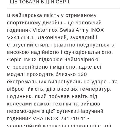
ЩЕ ТОВАРИ В ЦІЙ СЕРІЇ
Швейцарська якість у стриманому
спортивному дизайні - це чоловічий
годинник Victorinox Swiss Army INOX
V241719.1. Лаконічний, зухвалий і
статусний стиль грамотно поєднується з
високою надійністю і функціональністю.
Серія INOX підкорює неймовірною
стресостійкістю і міцністю, адже всі
моделі проходять близько 130
екстремальних випробувань на ударо - та
вібростійкість, дію високих температур.
Годинник, який побував навіть під
колесами важкої техніки та вийшов
переможцем з цієї сутички.Наручний
годинник VSA INOX 241719.1: •
ударостійкий корпус із неіржавної сталі