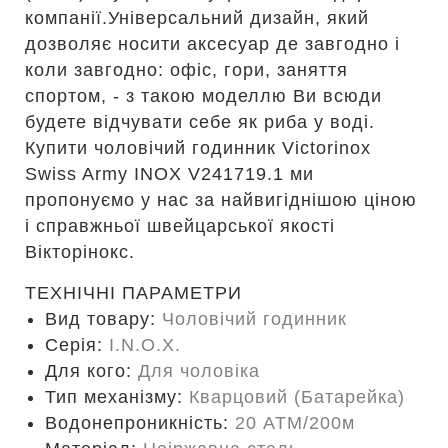
компанії.Універсальний дизайн, який
дозволяє носити аксесуар де завгодно і
коли завгодно: офіс, гори, заняття
спортом, - з такою моделлю Ви всюди
будете відчувати себе як риба у воді.
Купити чоловічий годинник Victorinox
Swiss Army INOX V241719.1 ми
пропонуємо у нас за найвигіднішою ціною
і справжньої швейцарської якості
Вікторінокс.
ТЕХНІЧНІ ПАРАМЕТРИ
Вид товару:
Чоловічий годинник
Серія:
I.N.O.X.
Для кого:
Для чоловіка
Тип механізму:
Кварцовий (Батарейка)
Водонепроникність:
20 ATM/200м