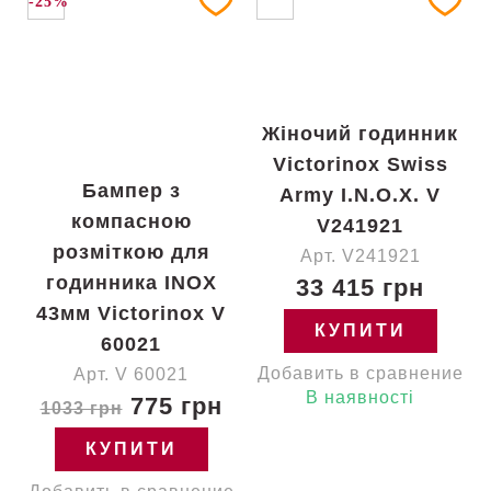
-25%
Жіночий годинник
Victorinox Swiss
Бампер з
Army I.N.O.X. V
компасною
V241921
розміткою для
Арт. V241921
годинника INOX
33 415 грн
43мм Victorinox V
КУПИТИ
60021
Добавить в сравнение
Арт. V 60021
В наявності
775 грн
1033 грн
КУПИТИ