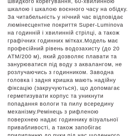
швидкого корегування, 60-хвилинною
шкалою і шкалою воєнного часу на обідку.
За читабельність у нічний час відповідає
люмінесцентне покриття Super-Luminova
на годинній і хвилинній стрілці, а також
графічних годинних мітках.Модель має
професійний рівень водозахисту (до 20
АТМ/200 м), який дозволяє плавати та
занурюватися під воду з аквалангом, не
розлучаючись з годинником. Заводна
головка і задня кришка мають надійну
фіксацію (закручуються), що допомагає
герметизувати корпус та уникнути
попадання вологи та пилу всередину
механізму.Ремінець з рифленою
поверхнею надає годиннику візуальної
привабливості, а також запобігає
прилипанню до руки під час щоденного