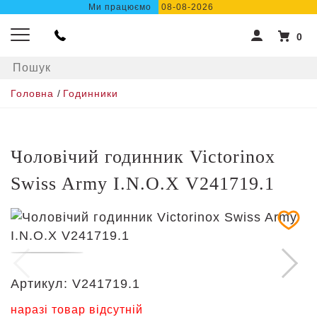
Ми працюємо
08-08-2026
0
Головна
/
Годинники
Чоловічий годинник Victorinox
Swiss Army I.N.O.X V241719.1
Артикул:
V241719.1
наразі товар відсутній