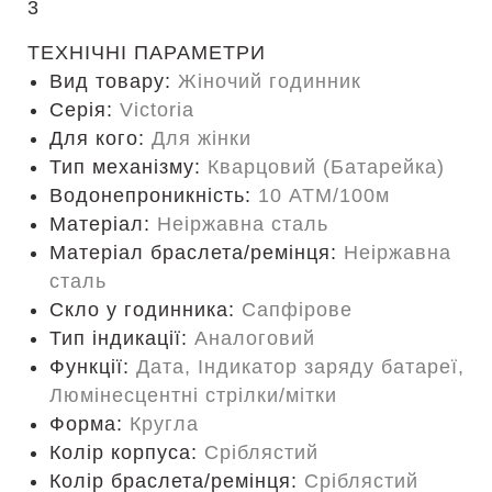
3
ТЕХНІЧНІ ПАРАМЕТРИ
Вид товару:
Жіночий годинник
Серія:
Victoria
Для кого:
Для жінки
Тип механізму:
Кварцовий (Батарейка)
Водонепроникність:
10 ATM/100м
Матеріал:
Неіржавна сталь
Матеріал браслета/ремінця:
Неіржавна
сталь
Скло у годинника:
Сапфірове
Тип індикації:
Аналоговий
Функції:
Дата, Індикатор заряду батареї,
Люмінесцентні стрілки/мітки
Форма:
Кругла
Колір корпуса:
Сріблястий
Колір браслета/ремінця:
Сріблястий