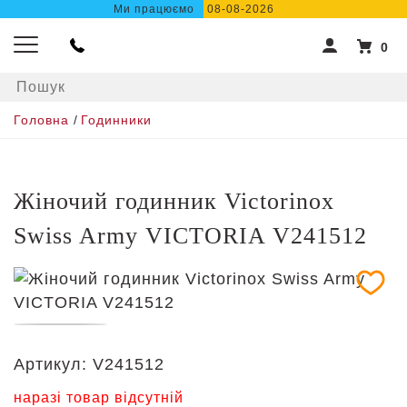
Ми працюємо
08-08-2026
0
Головна
/
Годинники
Жіночий годинник Victorinox
Swiss Army VICTORIA V241512
Артикул:
V241512
наразі товар відсутній