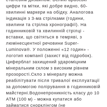
цифри та мітки, які добре видно, 60-
хвилинні маркери на обідку. Аналогова
індикація з 3-ма стрілками (години,
хвилини та стрілка хронографії). На
годинниковій та хвилинній стрілці -
вставки, що світяться в темряві, з
люмінесцентної речовини Super-
Luminova®. У положенні «12 годин» -
логотип компанії (захист від підробок).
Циферблат захищений удароміцним
мінеральним склом з високим рівнем
прозорості.Скло з мінералу можна
реабілітувати після тривалої експлуатації
за допомогою полірування в годинниковій
майстерні.Водонепроникність класу до 10
АТМ (100 м) - можна купатися або
займатися снорклінгом (не