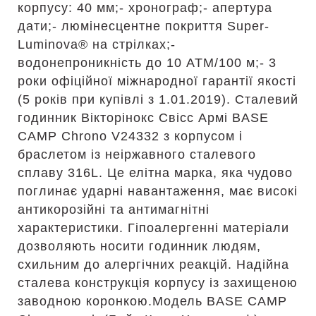
корпусу: 40 мм;- хронограф;- апертура
дати;- люмінесцентне покриття Super-
Luminova® на стрілках;-
водонепроникність до 10 АТМ/100 м;- 3
роки офіційної міжнародної гарантії якості
(5 років при купівлі з 1.01.2019). Сталевий
годинник Вікторінокс Свісс Армі BASE
CAMP Chrono V24332 з корпусом і
браслетом із неіржавного сталевого
сплаву 316L. Це елітна марка, яка чудово
поглинає ударні навантаження, має високі
антикорозійні та антимагнітні
характеристики. Гіпоалергенні матеріали
дозволяють носити годинник людям,
схильним до алергічних реакцій. Надійна
сталева конструкція корпусу із захищеною
заводною коронкою.Модель BASE CAMP