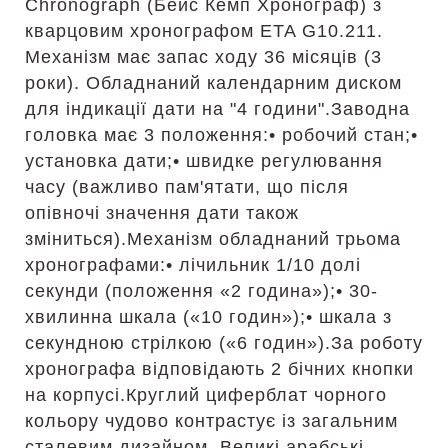
Chronograph (Бейс Кемп Хронограф) з
кварцовим хронографом ETA G10.211.
Механізм має запас ходу 36 місяців (3
роки). Обладнаний календарним диском
для індикації дати на "4 години".Заводна
головка має 3 положення:• робочий стан;•
установка дати;• швидке регулювання
часу (важливо пам'ятати, що після
опівночі значення дати також
зміниться).Механізм обладнаний трьома
хронографами:• лічильник 1/10 долі
секунди (положення «2 година»);• 30-
хвилинна шкала («10 годин»);• шкала з
секундною стрілкою («6 годин»).За роботу
хронографа відповідають 2 бічних кнопки
на корпусі.Круглий циферблат чорного
кольору чудово контрастує із загальним
сталевим дизайном. Великі арабські