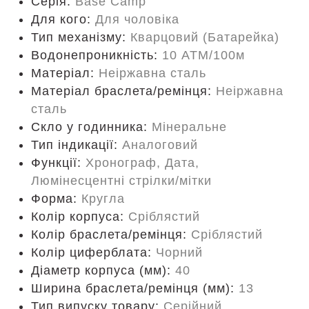
Серія:
Base Camp
Для кого:
Для чоловіка
Тип механізму:
Кварцовий (Батарейка)
Водонепроникність:
10 ATM/100м
Матеріал:
Неіржавна сталь
Матеріал браслета/ремінця:
Неіржавна
сталь
Скло у годинника:
Мінеральне
Тип індикації:
Аналоговий
Функції:
Хронограф, Дата,
Люмінесцентні стрілки/мітки
Форма:
Кругла
Колір корпуса:
Сріблястий
Колір браслета/ремінця:
Сріблястий
Колір циферблата:
Чорний
Діаметр корпуса (мм):
40
Ширина браслета/ремінця (мм):
13
Тип випуску товару:
Серійний