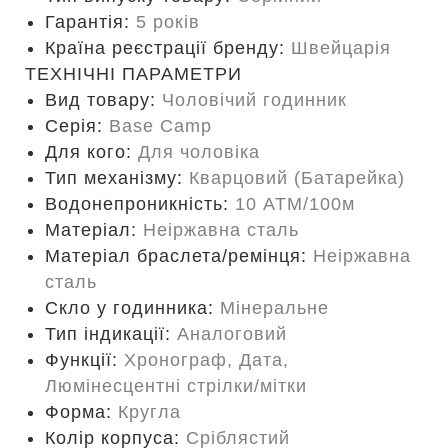
Гарантія:
5 років
Країна реєстрації бренду:
Швейцарія
ТЕХНІЧНІ ПАРАМЕТРИ
Вид товару:
Чоловічий годинник
Серія:
Base Camp
Для кого:
Для чоловіка
Тип механізму:
Кварцовий (Батарейка)
Водонепроникність:
10 ATM/100м
Матеріал:
Неіржавна сталь
Матеріал браслета/ремінця:
Неіржавна
сталь
Скло у годинника:
Мінеральне
Тип індикації:
Аналоговий
Функції:
Хронограф, Дата,
Люмінесцентні стрілки/мітки
Форма:
Кругла
Колір корпуса:
Сріблястий